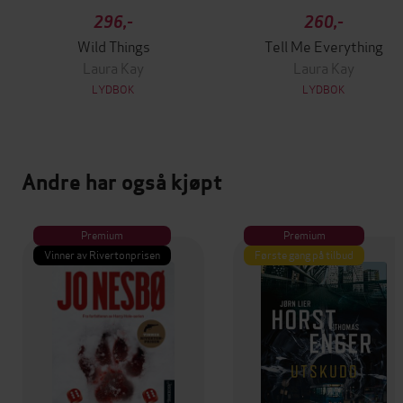
296,-
260,-
Wild Things
Tell Me Everything
Laura Kay
Laura Kay
LYDBOK
LYDBOK
Andre har også kjøpt
Premium
Premium
Vinner av Rivertonprisen
Første gang på tilbud