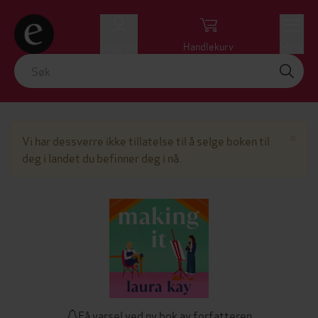
Logg inn
Handlekurv
Meny
Lu
×
Vi har dessverre ikke tillatelse til å selge boken til
deg i landet du befinner deg i nå.
Få varsel ved ny bok av forfatteren