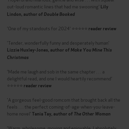
out-loud romantic lines that had me swooning'
Lily
Lindon, author of
Double Booked
'One of my standouts for 2024' ⭐⭐⭐⭐⭐
reader review
'Tender, wonderfully funny and desperately human'
Lizzie Huxley-Jones, author of
Make You Mine This
Christmas
'Made me laugh and sob in the same chapter . . . a
delightful read, and one I would heartily recommend'
⭐⭐⭐⭐⭐
reader review
'A gorgeous feel-good romcom that brought back all the
feels . . . the perfect coming-of-age-when-you-leave-
home novel'
Tania Tay, author of
The Other Woman
'Warm, wholesome, moving and enjoyable. I absolutely