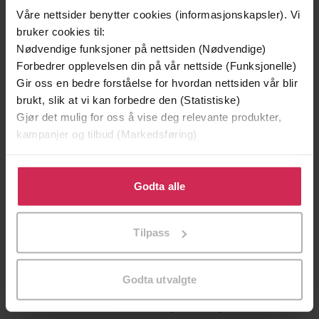
Våre nettsider benytter cookies (informasjonskapsler). Vi
11:10
Lengde
bruker cookies til:
Nødvendige funksjoner på nettsiden (Nødvendige)
Skjønnlitteratur
,
Romaner
Sjanger
Forbedrer opplevelsen din på vår nettside (Funksjonelle)
Gir oss en bedre forståelse for hvordan nettsiden vår blir
English
Språk
brukt, slik at vi kan forbedre den (Statistiske)
mp3
Gjør det mulig for oss å vise deg relevante produkter,
Format
kampanjer og tilbud (Markedsføring)
Kun app
DRM-
beskyttelse
Klikk på «Godta alle» for å gi oss ditt samtykke til å
bruke cookies for alle disse formålene. Du kan også
Godta alle
9781529424669
ISBN
tilpasse ditt samtykke til spesifikke formål ved å klikke
på «Tilpass». Du kan når som helst trekke tilbake eller
Tilpass
endre ditt samtykke.
Om boken
Godta utvalgte
The must-read romcom about friendship, love and