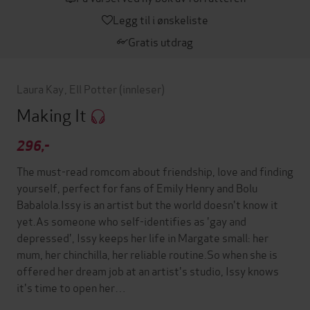
Legg til i ønskeliste
Gratis utdrag
Laura Kay
,
Ell Potter
(innleser)
Making It
296,-
The must-read romcom about friendship, love and finding
yourself, perfect for fans of Emily Henry and Bolu
Babalola.Issy is an artist but the world doesn't know it
yet.As someone who self-identifies as 'gay and
depressed', Issy keeps her life in Margate small: her
mum, her chinchilla, her reliable routine.So when she is
offered her dream job at an artist's studio, Issy knows
it's time to open her…