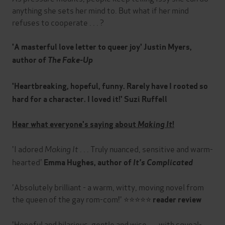
anything she sets her mind to. But what if her mind
refuses to cooperate . . . ?
'A masterful love letter to queer joy' Justin Myers,
author of
The Fake-Up
'Heartbreaking, hopeful, funny. Rarely have I rooted so
hard for a character. I loved it!' Suzi Ruffell
Hear what everyone's saying about
Making It
!
'I adored
Making It
. . . Truly nuanced, sensitive and warm-
hearted'
Emma Hughes, author of
It's Complicated
'Absolutely brilliant - a warm, witty, moving novel from
the queen of the gay rom-com!' ⭐⭐⭐⭐⭐
reader review
'Hopeful and hilarious, gentle and wise . . . with squeal-