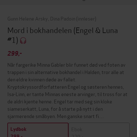
Gunn Helene Arsky
,
Dina Padoin
(innleser)
Mord i bokhandelen
(Engel & Luna
#1)
299,-
Når fargerike Minna Gabler blir funnet død ved foten av
trappen i sin alternative bokhandel i Halden, tror alle at
den eldre kvinnen døde av fallet.
Kryptokryssordforfatteren Engel og søsteren hennes,
Isa-Linn, er tante Minnas eneste arvinger, til tross for at
de aldri kjente henne. Engel tar med seg sin kloke
siameserkatt, Luna, for å starte på nytt i den
sjarmerende småbyen. Men ganske snart fi…
Ebok
Lydbok
229,-
299,-