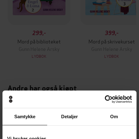
299,-
399,-
Mord på biblioteket
Mord på skrivekurset
Gunn Helene Arsky
Gunn Helene Arsky
LYDBOK
LYDBOK
Andre har også kjøpt
Første gang på tilbud
Samtykke
Detaljer
Om
Vi bruker cookies