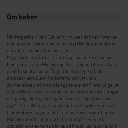
Om boken
Når fargerike Minna Gabler blir funnet død ved foten av
trappen i sin alternative bokhandel i Halden, tror alle at
den eldre kvinnen døde av fallet.
Kryptokryssordforfatteren Engel og søsteren hennes,
Isa-Linn, er tante Minnas eneste arvinger, til tross for at
de aldri kjente henne. Engel tar med seg sin kloke
siameserkatt, Luna, for å starte på nytt i den
sjarmerende småbyen. Men ganske snart finner Engel ut
at hun ikke bare har arvet en bokhandel som sårt trenger
en kjærlig hånd og kløktig markedsføring - Minna har
også etterlatt seg et forsvunnet arvestykke som Isa-
Linn skal arve, og med det, et uløst mysterium. For var
Minnas dødsfall egentlig helt naturlig? Hvem tok
egentlig livet av tante Minna, og hva skjuler seg mellom