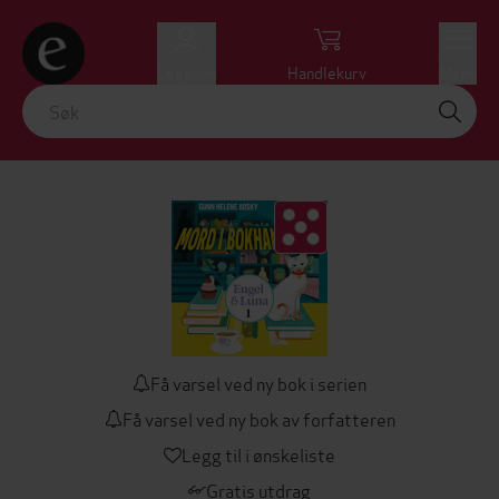
Logg inn
Handlekurv
Meny
Få varsel ved ny bok i serien
Få varsel ved ny bok av forfatteren
Legg til i ønskeliste
Gratis utdrag