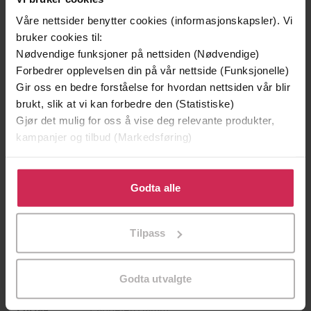
Våre nettsider benytter cookies (informasjonskapsler). Vi
bruker cookies til:
Nødvendige funksjoner på nettsiden (Nødvendige)
Forbedrer opplevelsen din på vår nettside (Funksjonelle)
Gir oss en bedre forståelse for hvordan nettsiden vår blir
brukt, slik at vi kan forbedre den (Statistiske)
Gjør det mulig for oss å vise deg relevante produkter,
209,-
399,-
kampanjer og tilbud (Markedsføring)
Døde sjeler synger ikke
Tvilen
Jussi Adler-Olsen
Jørn Lier Horst
Klikk på «Godta alle» for å gi oss ditt samtykke til å
bruke cookies for alle disse formålene. Du kan også
Godta alle
LYDBOK
LYDBOK
tilpasse ditt samtykke til spesifikke formål ved å klikke
på «Tilpass». Du kan når som helst trekke tilbake eller
Tilpass
endre ditt samtykke.
Gunn Helene Arsky
(forfatter),
Dina
Forfattere
Padoin
(innleser)
Godta utvalgte
Cappelen Damm
Forlag