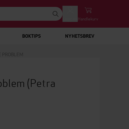
Logg inn
Handlekurv
BOKTIPS
NYHETSBREV
E PROBLEM
roblem
(Petra