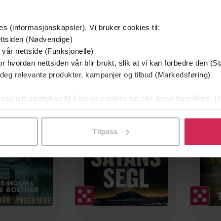
es (informasjonskapsler). Vi bruker cookies til:
ttsiden (Nødvendige)
 vår nettside (Funksjonelle)
r hvordan nettsiden vår blir brukt, slik at vi kan forbedre den (St
 deg relevante produkter, kampanjer og tilbud (Markedsføring)
g på tilbud
 oss ditt samtykke til å bruke cookies for alle disse formålene. D
l ved å klikke på «Tilpass». Du kan når som helst trekke tilbake
Tilpass