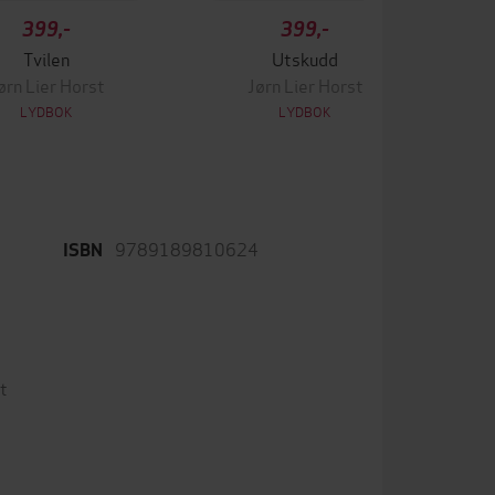
399,-
399,-
Tvilen
Utskudd
ørn Lier Horst
Jørn Lier Horst
LYDBOK
LYDBOK
9789189810624
ISBN
t