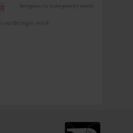
Betingelser for brukergenerert innhold
0)
n vurderinger ennå