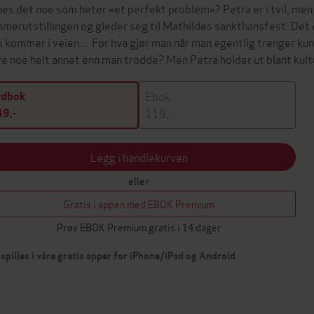
nes det noe som heter «et perfekt problem»? Petra er i tvil, men
merutstillingen og gleder seg til Mathildes sankthansfest. Det e
 kommer i veien ... For hva gjør man når man egentlig trenger ku
e noe helt annet enn man trodde? Men Petra holder ut blant ku
Ebok
ydbok
119,-
9,-
Legg i handlekurven
eller
Gratis i appen med EBOK Premium
Prøv EBOK Premium gratis i 14 dager
spilles i våre gratis apper for iPhone/iPad og Android