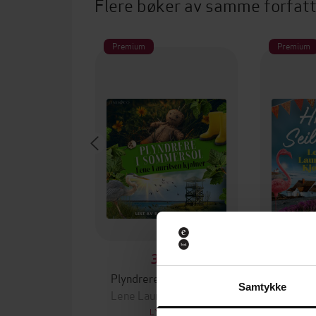
Flere bøker av samme forfat
Premium
Premium
349,-
Plyndrere i sommersol
Høst på
Samtykke
Lene Lauritsen Kjølner
Lene La
LYDBOK