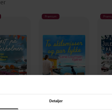
ter
Premium
Premi
349,-
349,-
 Seilerholmen
To skilsmisser og pur lykke
Julemy
Detaljer
uritsen Kjølner
Lene Lauritsen Kjølner
Lene 
LYDBOK
LYDBOK