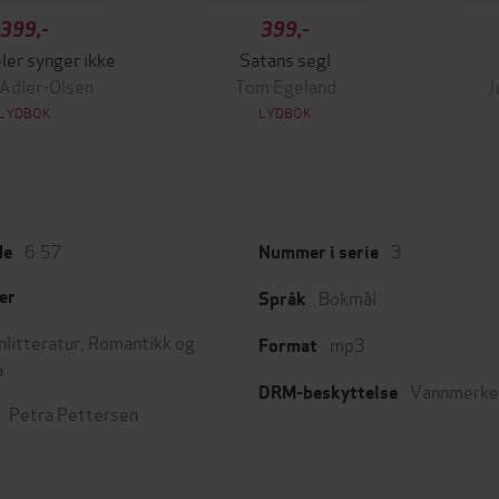
399,-
399,-
ler synger ikke
Satans segl
 Adler-Olsen
Tom Egeland
J
LYDBOK
LYDBOK
6:57
3
de
Nummer i serie
Bokmål
er
Språk
nlitteratur
,
Romantikk og
mp3
Format
a
Vannmerke
DRM-beskyttelse
Petra Pettersen