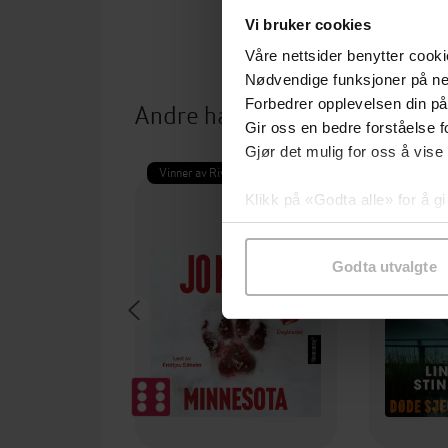
Vi bruker cookies
Våre nettsider benytter cooki
Nødvendige funksjoner på ne
Forbedrer opplevelsen din på
Andre har også kjøpt
Gir oss en bedre forståelse fo
Gjør det mulig for oss å vise
Vinner av Rivertonprisen
Første gan
Klikk på «Godta alle» for å gi
samtykke til spesifikke formå
Godta utvalgte