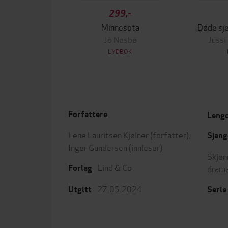
299,-
Minnesota
Døde sje
Jo Nesbø
Jussi
LYDBOK
Forfattere
Leng
Lene Lauritsen Kjølner
(forfatter),
Sjang
Inger Gundersen
(innleser)
Skjøn
Lind & Co
dram
Forlag
27.05.2024
Utgitt
Serie