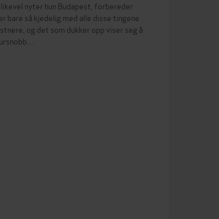
 likevel nyter hun Budapest, forbereder
r bare så kjedelig med alle disse tingene
nstnere, og det som dukker opp viser seg å
ltursnobb…