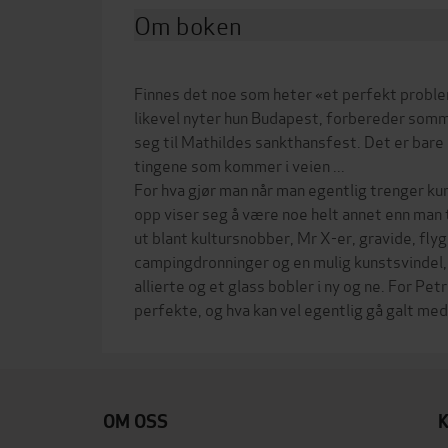
Om boken
Finnes det noe som heter «et perfekt problem
likevel nyter hun Budapest, forbereder somm
seg til Mathildes sankthansfest. Det er bare 
tingene som kommer i veien ...
For hva gjør man når man egentlig trenger k
opp viser seg å være noe helt annet enn man
ut blant kultursnobber, Mr X-er, gravide, fly
campingdronninger og en mulig kunstsvindel,
allierte og et glass bobler i ny og ne. For Pe
OM OSS