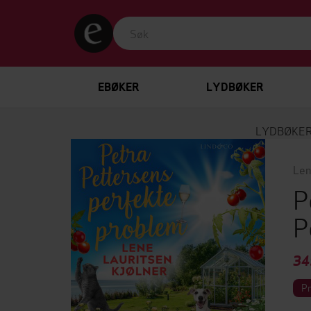
EBØKER
LYDBØKER
LYDBØKE
Len
P
P
34
P