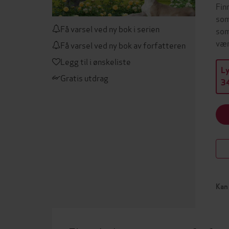
Fin
som
Få varsel ved ny bok i serien
som
vær
Få varsel ved ny bok av forfatteren
Legg til i ønskeliste
L
Gratis utdrag
34
Kan 