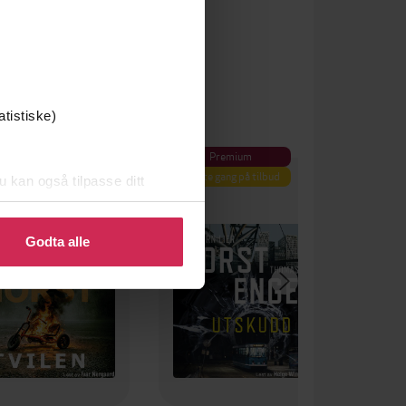
atistiske)
Premium
Første gang på tilbud
u kan også tilpasse ditt
 eller endre ditt samtykke.
Godta alle