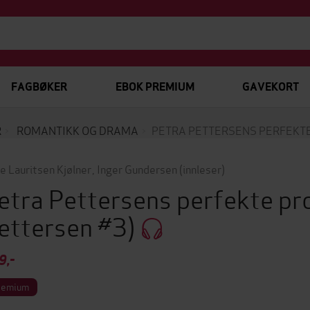
FAGBØKER
EBOK PREMIUM
GAVEKORT
R
ROMANTIKK OG DRAMA
PETRA PETTERSENS PERFEKT
e Lauritsen Kjølner
,
Inger Gundersen
(innleser)
etra Pettersens perfekte p
ettersen #3)
9,-
remium