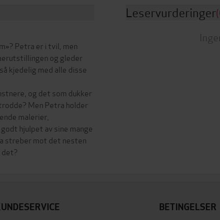
Leservurderinger
(
Inge
»? Petra er i tvil, men
erutstillingen og gleder
så kjedelig med alle disse
unstnere, og det som dukker
 trodde? Men Petra holder
gende malerier,
 godt hjulpet av sine mange
tra streber mot det nesten
KUNDESERVICE
BETINGELSER