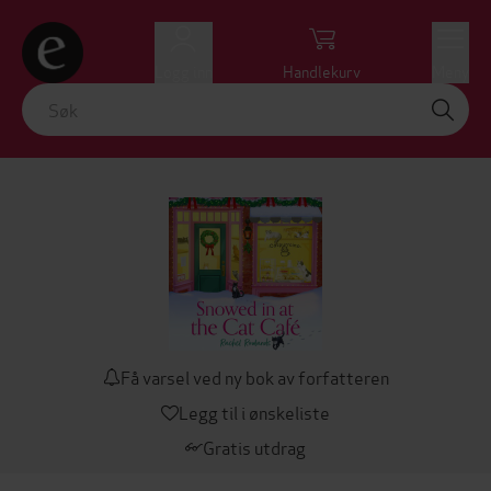
Logg inn
Handlekurv
Meny
Få varsel ved ny bok av forfatteren
Legg til i ønskeliste
Gratis utdrag