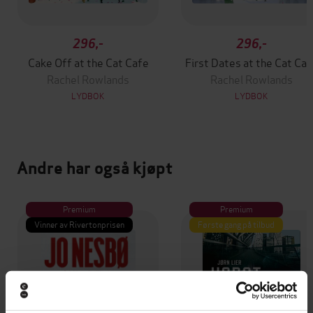
296,-
296,-
Cake Off at the Cat Cafe
First Dates at the Cat Caf
Rachel Rowlands
Rachel Rowlands
LYDBOK
LYDBOK
Andre har også kjøpt
Premium
Premium
Vinner av Rivertonprisen
Første gang på tilbud