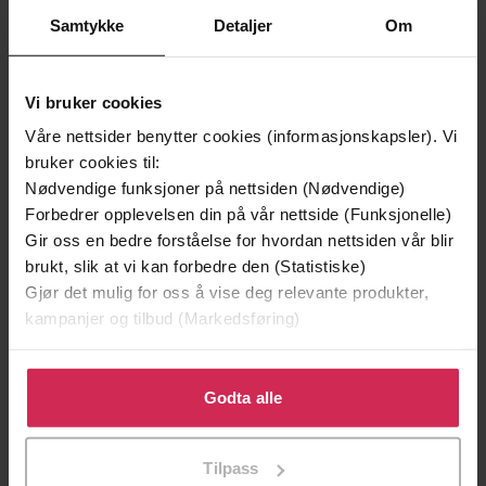
Samtykke
Detaljer
Om
Vi bruker cookies
Våre nettsider benytter cookies (informasjonskapsler). Vi
bruker cookies til:
129,-
129,-
Nødvendige funksjoner på nettsiden (Nødvendige)
Minnesota
Utskudd
Forbedrer opplevelsen din på vår nettside (Funksjonelle)
Jo Nesbø
Jørn Lier Horst
Gir oss en bedre forståelse for hvordan nettsiden vår blir
EBOK
EBOK
brukt, slik at vi kan forbedre den (Statistiske)
Gjør det mulig for oss å vise deg relevante produkter,
kampanjer og tilbud (Markedsføring)
A purr-fectly cosy romance to warm your
Undertittel
Klikk på «Godta alle» for å gi oss ditt samtykke til å
heart!
bruke cookies for alle disse formålene. Du kan også
Godta alle
tilpasse ditt samtykke til spesifikke formål ved å klikke
Rachel Rowlands
(forfatter),
Lucy
Forfattere
på «Tilpass». Du kan når som helst trekke tilbake eller
Brownhill
(innleser)
Tilpass
endre ditt samtykke.