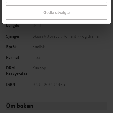
Hodder & Stoughton
Forlag
Godta utvalgte
12.09.2024
Utgitt
8:18
Lengde
Skjønnlitteratur
,
Romantikk og drama
Sjanger
English
Språk
mp3
Format
Kun app
DRM-
beskyttelse
9781399737975
ISBN
Om boken