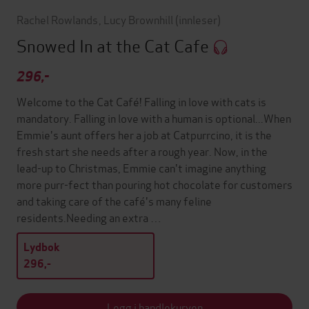
Rachel Rowlands
,
Lucy Brownhill
(innleser)
Snowed In at the Cat Cafe
296,-
Welcome to the Cat Café! Falling in love with cats is
mandatory. Falling in love with a human is optional...When
Emmie's aunt offers her a job at Catpurrcino, it is the
fresh start she needs after a rough year. Now, in the
lead-up to Christmas, Emmie can't imagine anything
more purr-fect than pouring hot chocolate for customers
and taking care of the café's many feline
residents.Needing an extra …
Lydbok
296,-
Legg i handlekurven