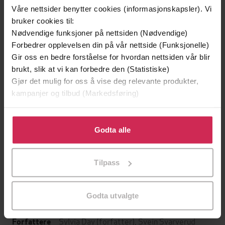
Våre nettsider benytter cookies (informasjonskapsler). Vi
bruker cookies til:
Nødvendige funksjoner på nettsiden (Nødvendige)
Forbedrer opplevelsen din på vår nettside (Funksjonelle)
Gir oss en bedre forståelse for hvordan nettsiden vår blir
brukt, slik at vi kan forbedre den (Statistiske)
Gjør det mulig for oss å vise deg relevante produkter,
kampanjer og tilbud (Markedsføring)
Klikk på «Godta alle» for å gi oss ditt samtykke til å
399,-
399,-
bruke cookies for alle disse formålene. Du kan også
Godta alle
Døde sjeler synger ikke
Satans segl
tilpasse ditt samtykke til spesifikke formål ved å klikke
Jussi Adler-Olsen
Tom Egeland
på «Tilpass». Du kan når som helst trekke tilbake eller
Tilpass
endre ditt samtykke.
LYDBOK
LYDBOK
Godta utvalgte
Sylvia Day
(forfatter),
Svein Svarverud
Forfattere