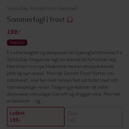
Sylvia Day
,
Arnhild Elster
(innleser)
Sommerfugl i frost
199,-
Premium
En etterlengtet og dampende het kjærlighetshistorie fra
Sylvia Day Teagan har lagt en dramatisk fortid bak seg.
Hun trives i sin nye tilværelse med en altoppslukende
jobb og nye venner. Men når Garrett Frost flytter inn i
nabohuset, snur han livet hennes helt på hodet med sitt
lidenskapelige vesen. Teagen gjenkjenner de indre
demonene som plager Garrett og skygger unna. Men han
er bestemt ... og…
Ebok
Lydbok
149,-
199,-