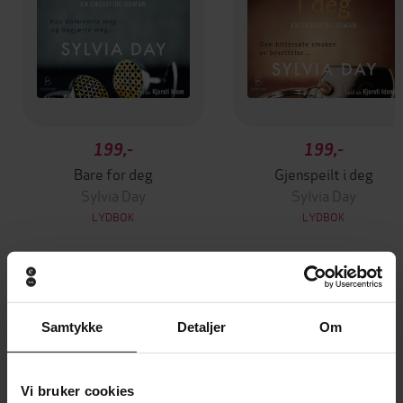
199,-
199,-
Bare for deg
Gjenspeilt i deg
Sylvia Day
Sylvia Day
LYDBOK
LYDBOK
Andre har også kjøpt
Samtykke
Detaljer
Om
Første gang på tilbud
Vi bruker cookies