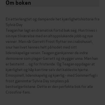
Om boken
En etterlengtet og dampende het kjærlighetshistorie fra
Sylvia Day
Teagan har lagt en dramatisk fortid bak seg. Hun trives i
sin nye tilværelse med en altoppslukende jobb og nye
venner. Men når Garrett Frost flytter inn i nabohuset,
snur han livet hennes helt på hodet med sitt
lidenskapelige vesen. Teagen gjenkjenner de indre
demonene som plager Garrett og skygger unna. Men han
er bestemt ... og for fristende. Og Teagan oppdager at
kjærlighet og håp kan tine selv det kaldeste hjerte.
Emosjonell, lidenskapelig og kjærlig - med Sommerfugl i
frost gjeninntar Sylvia Day sin plass på
bestselgerlistene. Dette er den perfekte bok for alle