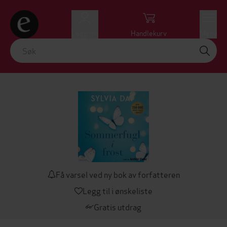
Logg inn
Handlekurv
Meny
Få varsel ved ny bok av forfatteren
Legg til i ønskeliste
Gratis utdrag