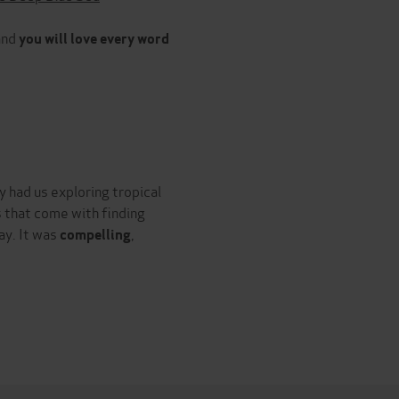
 and
you will love every word
ly had us exploring tropical
s that come with finding
ay. It was
,
compelling