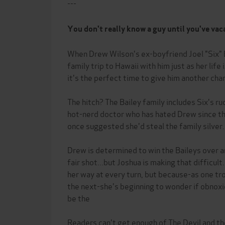
---
You don't really know a guy until you've vaca
When Drew Wilson's ex-boyfriend Joel "Six" B
family trip to Hawaii with him just as her life 
it's the perfect time to give him another cha
The hitch? The Bailey family includes Six's r
hot-nerd doctor who has hated Drew since 
once suggested she'd steal the family silver.
Drew is determined to win the Baileys over an
fair shot...but Joshua is making that difficult
her way at every turn, but because-as one tr
the next-she's beginning to wonder if obnox
be the
Readers can't get enough of The Devil and t