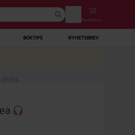
Logg inn
Handlekurv
BOKTIPS
NYHETSBREV
Lukk
×
LUE SEA
Sea