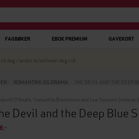
FAGBØKER
EBOK PREMIUM
GAVEKORT
 til deg i landet du befinner deg i nå.
KER
ROMANTIKK OG DRAMA
THE DEVIL AND THE DEEP B
zabeth O'Roark
,
Samantha Brentmoor and Lee Samuels
(innleser)
he Devil and the Deep Blue 
6,-