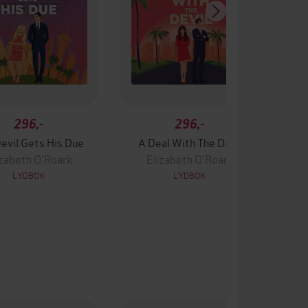
296,-
296,-
evil Gets His Due
A Deal With The Devil
The 
izabeth O'Roark
Elizabeth O'Roark
LYDBOK
LYDBOK