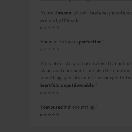
'You will
, you will feel every emotion
swoon
written by O'Roark.'
⭐ ⭐ ⭐ ⭐ ⭐
'Enemies to lovers
.'
perfection
⭐ ⭐ ⭐ ⭐ ⭐
'A beautiful story of hate to love that not on
islands and continents, but also the emotion
something special in most the unexpected w
,
. '
heartfelt
unputdownable
⭐ ⭐ ⭐ ⭐ ⭐
'I
it in one sitting.'
devoured