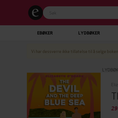
EBØKER
LYDBØKER
Vi har dessverre ikke tillatelse til å selge boken
LYDBØ
Eli
T
29