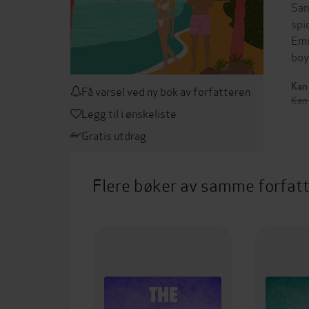
San
spi
Emm
boy
Kan 
Få varsel ved ny bok av forfatteren
Kan
Legg til i ønskeliste
Gratis utdrag
Flere bøker av samme forfat