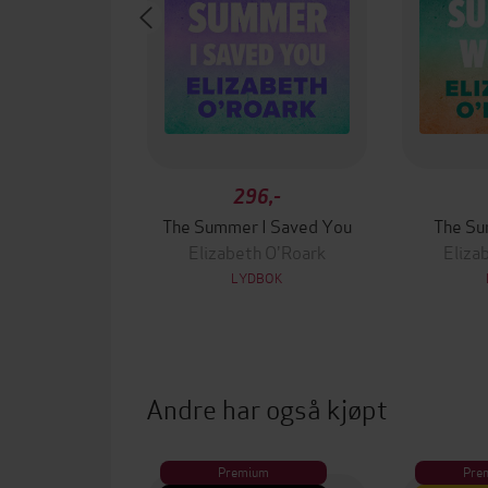
296,-
The Summer I Saved You
The Su
Elizabeth O'Roark
Eliza
LYDBOK
Andre har også kjøpt
Premium
Pre