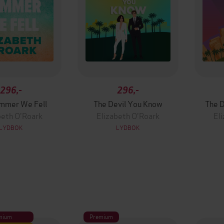
296,-
296,-
mmer We Fell
The Devil You Know
The D
beth O'Roark
Elizabeth O'Roark
El
LYDBOK
LYDBOK
mium
Premium