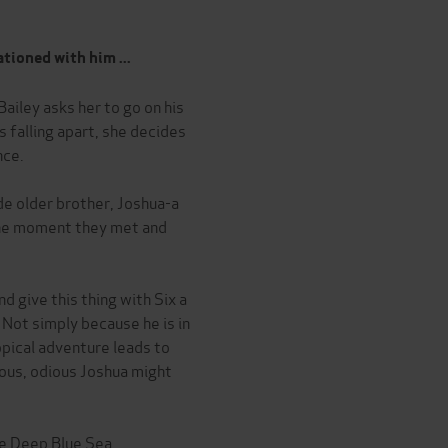
tioned with him ...
ailey asks her to go on his
is falling apart, she decides
nce.
ude older brother, Joshua-a
the moment they met and
d give this thing with Six a
. Not simply because he is in
opical adventure leads to
ious, odious Joshua might
he Deep Blue Sea