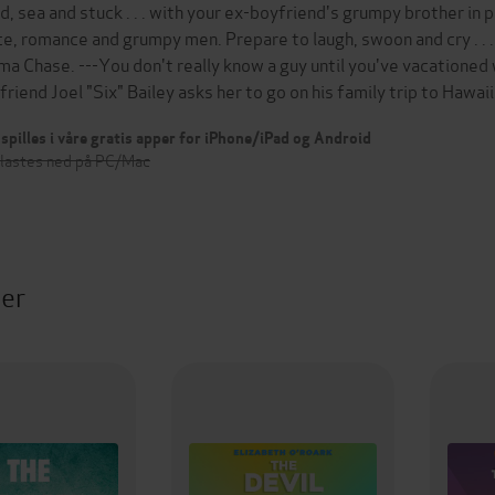
d, sea and stuck . . . with your ex-boyfriend's grumpy brother in p
ce, romance and grumpy men. Prepare to laugh, swoon and cry . . .
a Chase. ---You don't really know a guy until you've vacationed
friend Joel "Six" Bailey asks her to go on his family trip to Hawai
spilles i våre gratis apper for iPhone/iPad og Android
 lastes ned på PC/Mac
ter