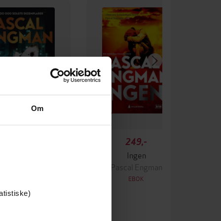
Om
349,-
249,-
Krigen
Ingen
ascal Engman
Pascal Engman
EBOK
EBOK
atistiske)