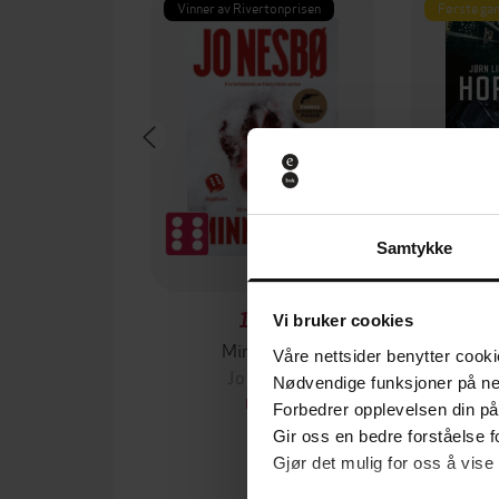
Vinner av Rivertonprisen
Første gan
Samtykke
199,-
Vi bruker cookies
Minnesota
Våre nettsider benytter cooki
Jo Nesbø
Jørn
Nødvendige funksjoner på ne
EBOK
Forbedrer opplevelsen din på
Gir oss en bedre forståelse fo
Gjør det mulig for oss å vise