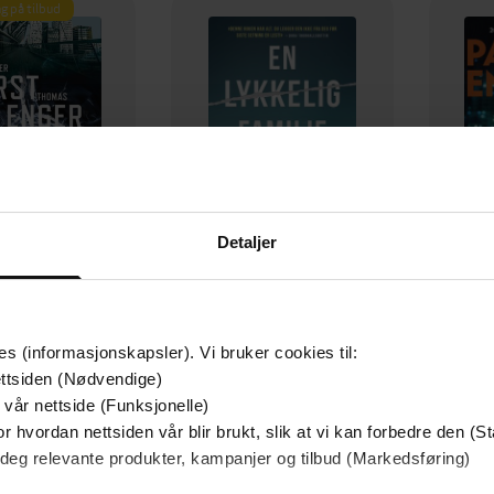
g på tilbud
Detaljer
349,-
149,-
Utskudd
En lykkelig familie
es (informasjonskapsler). Vi bruker cookies til:
 Lier Horst
Stian Hjelvin Andersen
P
ttsiden (Nødvendige)
EBOK
EBOK
 vår nettside (Funksjonelle)
r hvordan nettsiden vår blir brukt, slik at vi kan forbedre den (St
 deg relevante produkter, kampanjer og tilbud (Markedsføring)