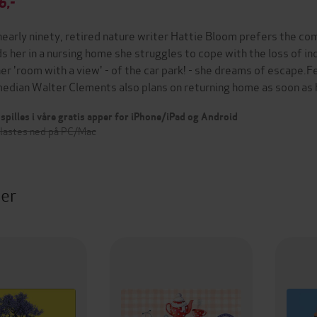
6,-
nearly ninety, retired nature writer Hattie Bloom prefers the com
ds her in a nursing home she struggles to cope with the loss of 
her 'room with a view' - of the car park! - she dreams of escape.
edian Walter Clements also plans on returning home as soon as
spilles i våre gratis apper for iPhone/iPad og Android
 lastes ned på PC/Mac
ter