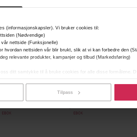
g på tilbud
es (informasjonskapsler). Vi bruker cookies til:
ttsiden (Nødvendige)
 vår nettside (Funksjonelle)
r hvordan nettsiden vår blir brukt, slik at vi kan forbedre den (St
 deg relevante produkter, kampanjer og tilbud (Markedsføring)
 oss ditt samtykke til å bruke cookies for alle disse formålene. D
l ved å klikke på «Tilpass». Du kan når som helst trekke tilbake
349,-
149,-
Tilpass
Utskudd
En lykkelig familie
 Lier Horst
Stian Hjelvin Andersen
P
EBOK
EBOK