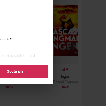
atistiske)
u kan også tilpasse ditt
 eller endre ditt samtykke.
349,-
249,-
Godta alle
Krigen
Ingen
ascal Engman
Pascal Engman
EBOK
EBOK