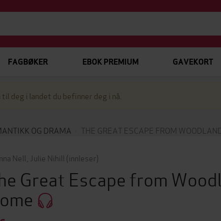
FAGBØKER
EBOK PREMIUM
GAVEKORT
 til deg i landet du befinner deg i nå.
ANTIKK OG DRAMA
THE GREAT ESCAPE FROM WOODLAN
nna Nell
,
Julie Nihill
(innleser)
he Great Escape from Woodl
ome