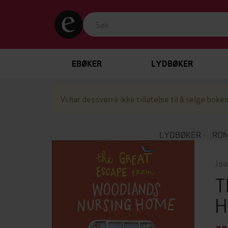
EBØKER
LYDBØKER
Vi har dessverre ikke tillatelse til å selge boken
LYDBØKER
ROM
Joa
T
H