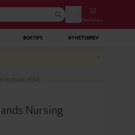
Logg inn
Handlekurv
BOKTIPS
NYHETSBREV
Lukk
×
DS NURSING HOME
ands Nursing