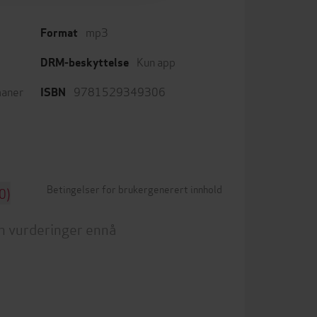
mp3
Format
Kun app
DRM-beskyttelse
aner
9781529349306
ISBN
Betingelser for brukergenerert innhold
0)
n vurderinger ennå