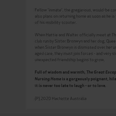
Fellow 'inmate', the gregarious, would-be 
also plans on returning home as soon as he is 
of his mobility scooter.
When Hattie and Walter officially meet at Th
club run by Sister Bronwyn and her dog, Quee
when Sister Bronwyn is dismissed over her u
aged care, they must join forces - and very slo
unexpected friendship begins to grow.
Full of wisdom and warmth,
The Great Esca
Nursing Home
is a gorgeously poignant, hil
it is never too late to laugh - or to love.