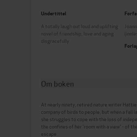
Undertittel
Forfa
A totally laugh out loud and uplifting
Joann
novel of friendship, love and aging
(innle
disgracefully
Forla
Om boken
At nearly ninety, retired nature writer Hatti
company of birds to people, but when a fall l
she struggles to cope with the loss of inde
the confines of her 'room with a view' - of th
escape.