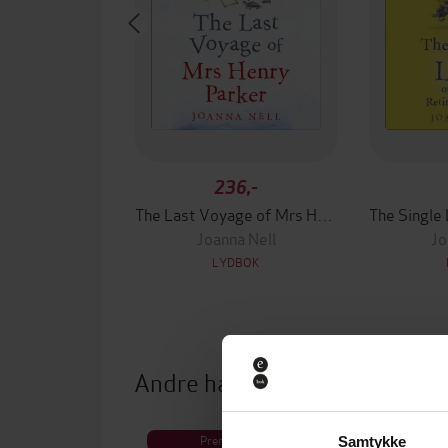
236,-
The Last Voyage of Mrs Henry Parker
Joanna Nell
Jo
LYDBOK
Andre har også kjøpt
Premium
Pre
Samtykke