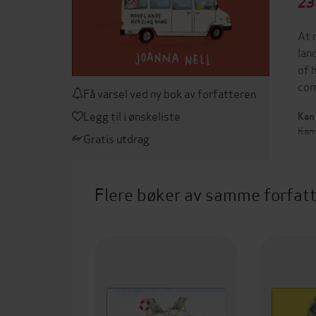
23
At 
lan
of 
com
Få varsel ved ny bok av forfatteren
Legg til i ønskeliste
Kan 
Kan
Gratis utdrag
Flere bøker av samme forfat