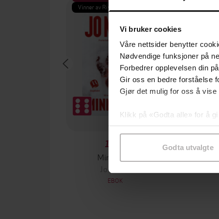
Vinner av Rivertonprisen
Første gan
Vi bruker cookies
Våre nettsider benytter cooki
Nødvendige funksjoner på ne
Forbedrer opplevelsen din på
Gir oss en bedre forståelse fo
Gjør det mulig for oss å vise
Klikk på «Godta alle» for å gi
samtykke til spesifikke formå
199,-
Godta utvalgte
Minnesota
Jo Nesbø
Jørn
EBOK