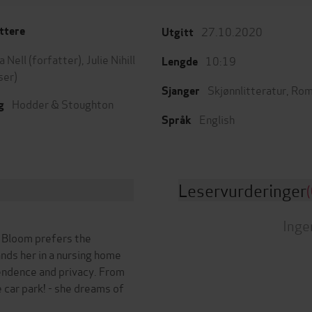
27.10.2020
ttere
Utgitt
a Nell
(forfatter),
Julie Nihill
10:19
Lengde
ser)
Skjønnlitteratur
,
Rom
Sjanger
Hodder & Stoughton
g
English
Språk
Leservurderinger
(
Inge
e Bloom prefers the
ands her in a nursing home
pendence and privacy. From
e car park! - she dreams of