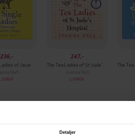
236,-
247,-
The Single Ladies of Jacaranda Retirement Village
The Tea Ladies of St Jude's Hospital
anna Nell
Joanna Nell
LYDBOK
LYDBOK
Detaljer
mium
Premium