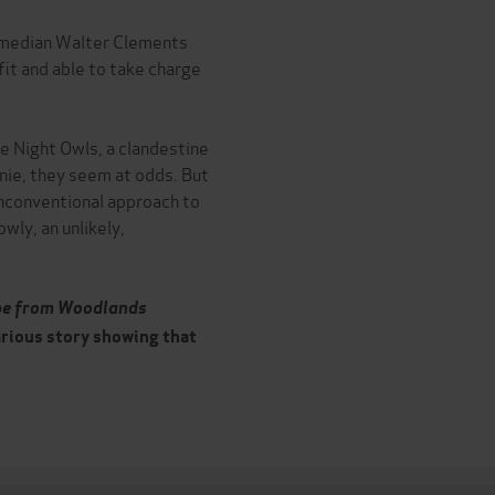
comedian Walter Clements
fit and able to take charge
e Night Owls, a clandestine
nie, they seem at odds. But
nconventional approach to
wly, an unlikely,
pe from Woodlands
arious story showing that