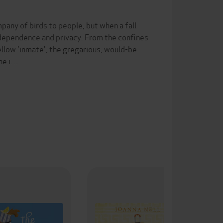
pany of birds to people, but when a fall
independence and privacy. From the confines
Fellow 'inmate', the gregarious, would-be
 he i…