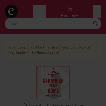
Logg inn
Handlekurv
Meny
Lu
×
Vi har dessverre ikke tillatelse til å selge boken til
deg i landet du befinner deg i nå.
Få varsel ved ny bok av forfatteren