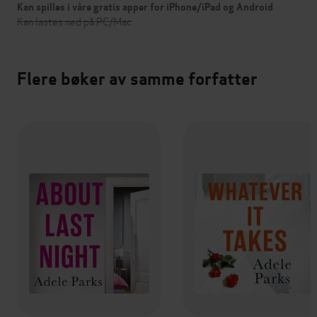
Kan spilles i våre gratis apper for iPhone/iPad og Android
Kan lastes ned på PC/Mac
Flere bøker av samme forfatter