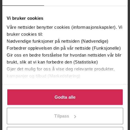
Vi bruker cookies
Våre nettsider benytter cookies (informasjonskapsler). Vi
199,-
349,-
bruker cookies til:
Minnesota
Utskudd
Nødvendige funksjoner på nettsiden (Nødvendige)
Jo Nesbø
Jørn Lier Horst
Forbedrer opplevelsen din på vår nettside (Funksjonelle)
Gir oss en bedre forståelse for hvordan nettsiden vår blir
EBOK
EBOK
brukt, slik at vi kan forbedre den (Statistiske)
Gjør det mulig for oss å vise deg relevante produkter,
kampanjer og tilbud (Markedsføring)
The stunning domestic noir from the No. 1
Undertittel
Klikk på «Godta alle» for å gi oss ditt samtykke til å
Sunday Times bestselling author of BOTH
bruke cookies for alle disse formålene. Du kan også
Godta alle
OF YOU
tilpasse ditt samtykke til spesifikke formål ved å klikke
på «Tilpass». Du kan når som helst trekke tilbake eller
Adele Parks
(forfatter),
Rachel Atkins
Forfattere
Tilpass
endre ditt samtykke.
(innleser)