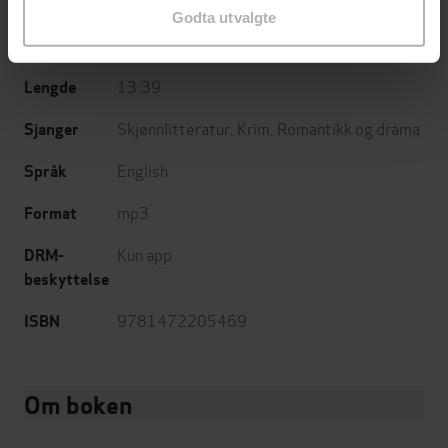
Review
Forlag
Godta utvalgte
20.10.2016
Utgitt
13:39
Lengde
Skjønnlitteratur
,
Krim
,
Romantikk og drama
Sjanger
English
Språk
mp3
Format
Kun app
DRM-
beskyttelse
9781472205469
ISBN
Om boken