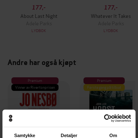
177,-
177,-
About Last Night
Whatever It Takes
Adele Parks
Adele Parks
LYDBOK
LYDBOK
Andre har også kjøpt
Premium
Premium
Vinner av Rivertonprisen
Første gang på tilbud
Samtykke
Detaljer
Om