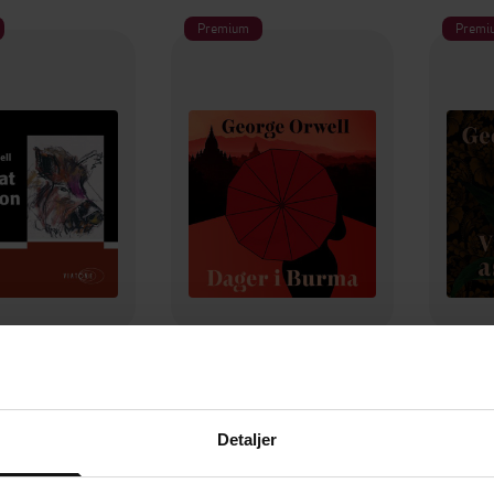
Premium
Premi
329,-
399,-
at Napoleon
Dager i Burma
Vi m
rge Orwell
George Orwell
G
Detaljer
LYDBOK
LYDBOK