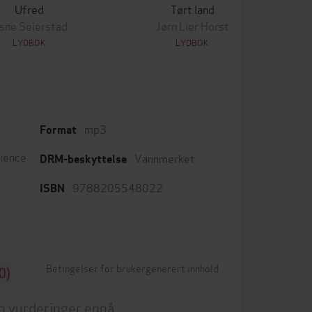
Ufred
Tørt land
sne Seierstad
Jørn Lier Horst
LYDBOK
LYDBOK
mp3
Format
cience
Vannmerket
DRM-beskyttelse
9788205548022
ISBN
Betingelser for brukergenerert innhold
0)
n vurderinger ennå