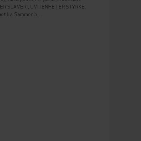
IHET ER SLAVERI, UVITENHET ER STYRKE.
nnet liv. Sammen b…