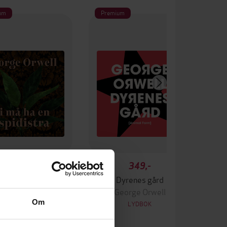
um
Premium
399,-
349,-
å ha en aspidistra
Dyrenes gård
eorge Orwell
George Orwell
Om
LYDBOK
LYDBOK