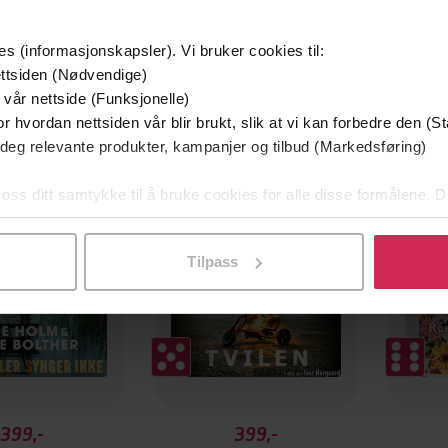
es (informasjonskapsler). Vi bruker cookies til:
ttsiden (Nødvendige)
 vår nettside (Funksjonelle)
r hvordan nettsiden vår blir brukt, slik at vi kan forbedre den (St
g på tilbud
Vinner
 deg relevante produkter, kampanjer og tilbud (Markedsføring)
Vin
 oss ditt samtykke til å bruke cookies for alle disse formålene. D
l ved å klikke på «Tilpass». Du kan når som helst trekke tilbake
Tilpass
399,-
399,-