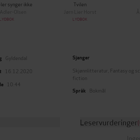
ler synger ikke
Tvilen
 Adler-Olsen
Jørn Lier Horst
Å
LYDBOK
LYDBOK
Gyldendal
Sjanger
g
Skjønnlitteratur
,
Fantasy og s
16.12.2020
t
fiction
10:44
de
Bokmål
Språk
Leservurderinger
(
Inge