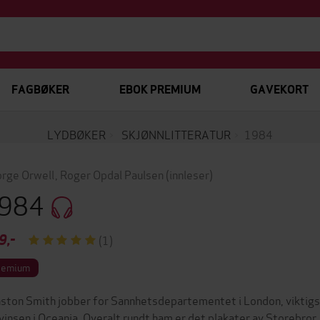
FAGBØKER
EBOK PREMIUM
GAVEKORT
LYDBØKER
SKJØNNLITTERATUR
1984
rge Orwell
,
Roger Opdal Paulsen
(innleser)
984
9,-
(1)
remium
ston Smith jobber for Sannhetsdepartementet i London, viktigste
vinsen i Oceania. Overalt rundt ham er det plakater av Storebror, 