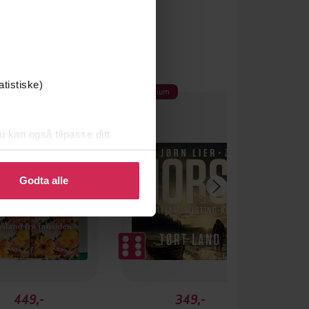
atistiske)
 av Bokhandlerprisen 2025
Premium
ner av Brageprisen 2025
u kan også tilpasse ditt
 eller endre ditt samtykke.
Godta alle
449,-
349,-