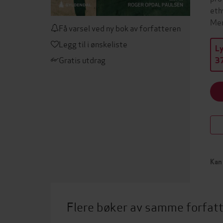
eth
Men
Få varsel ved ny bok av forfatteren
Legg til i ønskeliste
L
Gratis utdrag
37
Kan 
Flere bøker av samme forfat