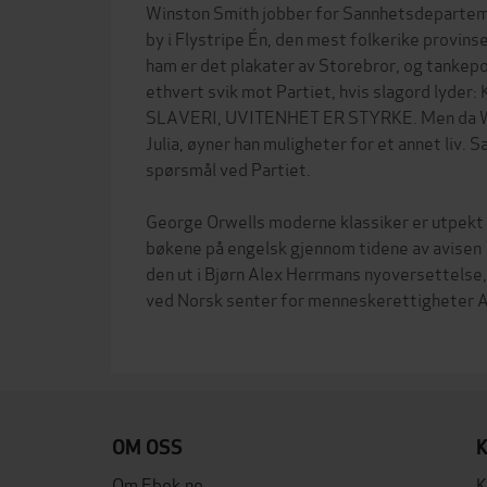
Winston Smith jobber for Sannhetsdeparteme
by i Flystripe Én, den mest folkerike provinse
ham er det plakater av Storebror, og tankepoli
ethvert svik mot Partiet, hvis slagord lyde
SLAVERI, UVITENHET ER STYRKE. Men da Win
Julia, øyner han muligheter for et annet liv.
spørsmål ved Partiet.
George Orwells moderne klassiker er utpekt
bøkene på engelsk gjennom tidene av avisen
den ut i Bjørn Alex Herrmans nyoversettelse
ved Norsk senter for menneskerettigheter An
OM OSS
Om Ebok.no
K