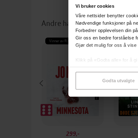
Vi bruker cookies
Våre nettsider benytter cooki
Andre har også kjøpt
Nødvendige funksjoner på ne
Forbedrer opplevelsen din på
Gir oss en bedre forståelse fo
Vinner av Rivertonprisen
Første gan
Gjør det mulig for oss å vise
Klikk på «Godta alle» for å gi
samtykke til spesifikke formå
Godta utvalgte
299,-