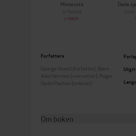
Minnesota
Døde sje
Jo Nesbø
Jussi
LYDBOK
Forfattere
Forla
George Orwell
(forfatter),
Bjørn
Utgit
Alex Herrman
(oversetter),
Roger
Leng
Opdal Paulsen
(innleser)
Om boken