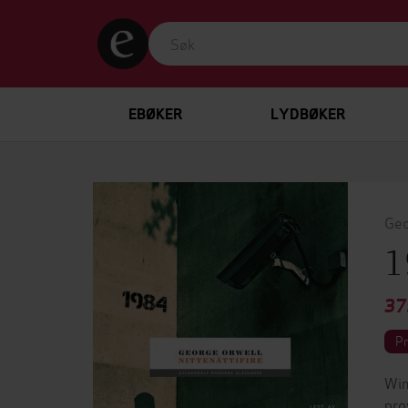
EBØKER
LYDBØKER
Geo
1
37
P
Win
pro