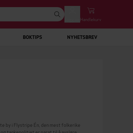
Logg inn
Handlekurv
BOKTIPS
NYHETSBREV
 by i Flystripe Én, den mest folkerike
og tankepolitiet er parat til å avsløre