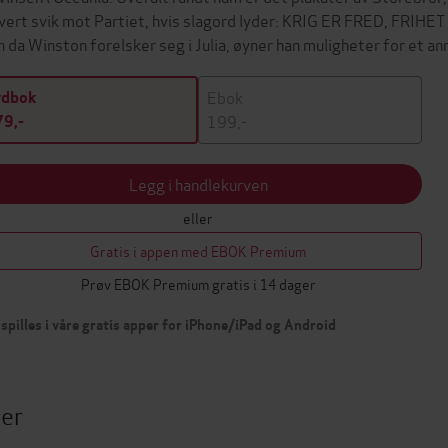
vert svik mot Partiet, hvis slagord lyder: KRIG ER FRED, FR
 da Winston forelsker seg i Julia, øyner han muligheter for et a
Ebok
ydbok
199,-
9,-
Legg i handlekurven
eller
Gratis i appen med EBOK Premium
Prøv EBOK Premium gratis i 14 dager
spilles i våre gratis apper for iPhone/iPad og Android
ter