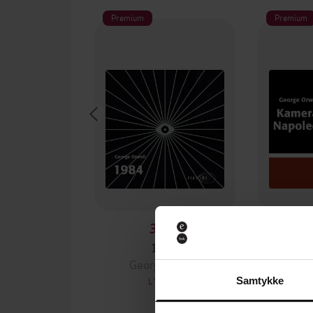
Premium
Premium
349,-
1984
Kamer
George Orwell
Geo
LYDBOK
Samtykke