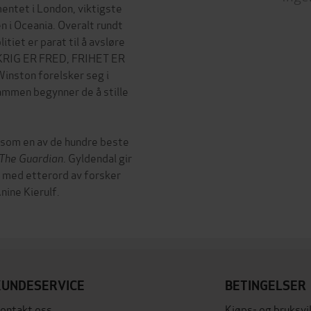
ntet i London, viktigste
n i Oceania. Overalt rundt
tiet er parat til å avsløre
r: KRIG ER FRED, FRIHET ER
ston forelsker seg i
 Sammen begynner de å stille
 som en av de hundre beste
The Guardian
. Gyldendal gir
, med etterord av forsker
ine Kierulf.
KUNDESERVICE
BETINGELSER
ontakt oss
Kjøps- og bruksvi