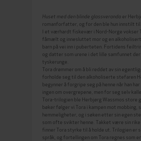
Huset med den blinde glassveranda
er Herb
romanforfatter, og for den ble hun innstilt til
I et værhardt fiskevær i Nord-Norge vokse
fåmælt og innesluttet mor og en alkoholisert
barn på vei inn i puberteten. Fortidens feilt
og datter som urene i det lille samfunnet der
tyskerunge.
Tora drømmer om å bli reddet av sin egentlig
forholde seg til den alkoholiserte stefaren H
begynner å forgripe seg på henne når han har 
ingen om overgrepene, men for seg selv kalle
Tora-trilogien ble Herbjørg Wassmos store
bøker følger vi Tora i kampen mot mobbing, 
hemmeligheter, og i søken etter sin egen st
som ofte svikter henne. Takket være sin rike
finner Tora styrke til å holde ut. Trilogien er 
språk, og fortellingen om Tora regnes som en 