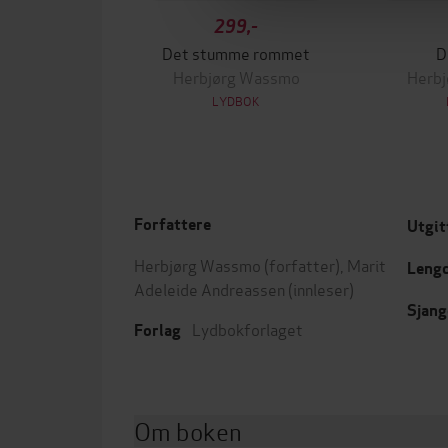
299,-
Det stumme rommet
D
Herbjørg Wassmo
Herb
LYDBOK
Forfattere
Utgit
Herbjørg Wassmo
(forfatter),
Marit
Leng
Adeleide Andreassen
(innleser)
Sjang
Lydbokforlaget
Forlag
Om boken