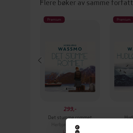
Flere bøker av samme forfat
Premium
Premium
299,-
Det stumme rommet
Hud
Herbjørg Wassmo
Herb
LYDBOK