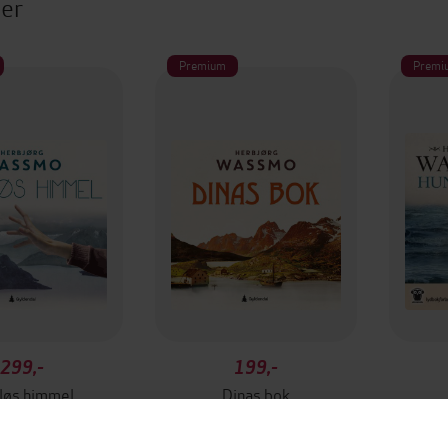
ter
Premium
Premi
299,-
199,-
løs himmel
Dinas bok
jørg Wassmo
Herbjørg Wassmo
He
LYDBOK
LYDBOK