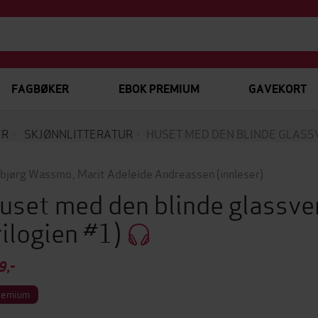
FAGBØKER
EBOK PREMIUM
GAVEKORT
ER
SKJØNNLITTERATUR
HUSET MED DEN BLINDE GLAS
bjørg Wassmo
,
Marit Adeleide Andreassen
(innleser)
uset med den blinde glassv
rilogien #1)
9,-
remium