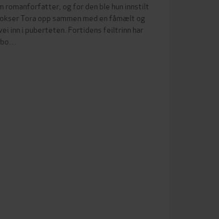
omanforfatter, og for den ble hun innstilt
ge vokser Tora opp sammen med en fåmælt og
ei inn i puberteten. Fortidens feiltrinn har
e bo…