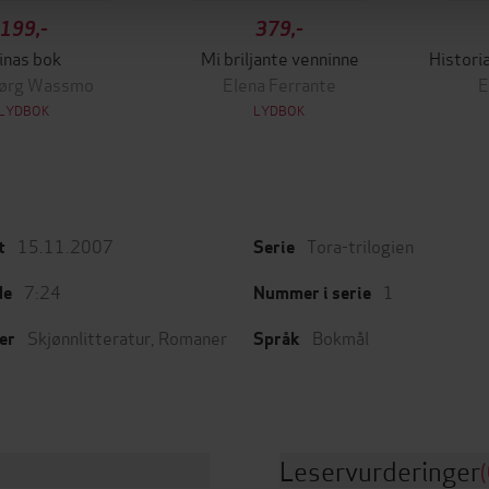
199,-
379,-
inas bok
Mi briljante venninne
Histori
jørg Wassmo
Elena Ferrante
E
LYDBOK
LYDBOK
15.11.2007
Tora-trilogien
t
Serie
7:24
1
de
Nummer i serie
Skjønnlitteratur
,
Romaner
Bokmål
er
Språk
Leservurderinger
(