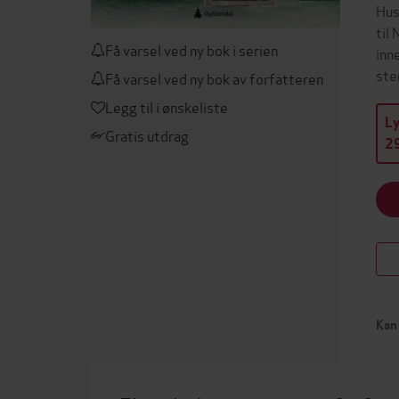
Hus
til
Få varsel ved ny bok i serien
inn
ste
Få varsel ved ny bok av forfatteren
Legg til i ønskeliste
L
Gratis utdrag
29
Kan 