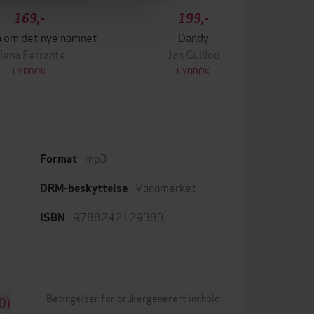
169,-
199,-
a om det nye namnet
Dandy
lena Ferrante
Jan Guillou
LYDBOK
LYDBOK
mp3
Format
Vannmerket
DRM-beskyttelse
9788242129383
ISBN
Betingelser for brukergenerert innhold
0)