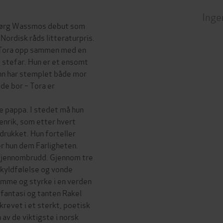
Inge
jørg Wassmos debut som
 Nordisk råds litteraturpris.
r Tora opp sammen med en
 stefar. Hun er et ensomt
rinn har stemplet både mor
 de bor – Tora er
e pappa. I stedet må hun
enrik, som etter hvert
drukket. Hun forteller
r hun dem Farligheten.
 gjennombrudd. Gjennom tre
skyldfølelse og vonde
emme og styrke i en verden
 fantasi og tanten Rakel
skrevet i et sterkt, poetisk
av de viktigste i norsk