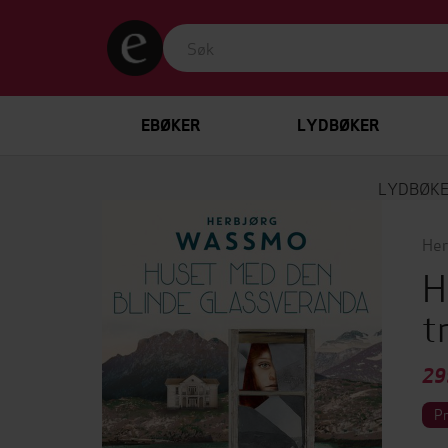
EBØKER
LYDBØKER
LYDBØK
Her
H
t
29
P