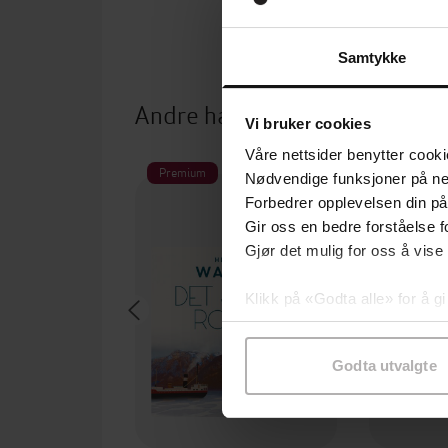
Samtykke
Andre har også kjøpt
Vi bruker cookies
Våre nettsider benytter cooki
Premium
Premium
Nødvendige funksjoner på ne
Forbedrer opplevelsen din på
Gir oss en bedre forståelse fo
Gjør det mulig for oss å vise
Klikk på «Godta alle» for å gi
samtykke til spesifikke formå
Godta utvalgte