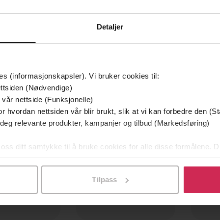
Detaljer
es (informasjonskapsler). Vi bruker cookies til:
Premium
Premi
ttsiden (Nødvendige)
Boka bak TV-serien
 vår nettside (Funksjonelle)
r hvordan nettsiden vår blir brukt, slik at vi kan forbedre den (St
 deg relevante produkter, kampanjer og tilbud (Markedsføring)
 oss ditt samtykke til å bruke cookies for alle disse formålene. D
l ved å klikke på «Tilpass». Du kan når som helst trekke tilbake
Tilpass