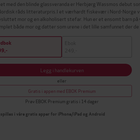
et med den blinde glassveranda er Herbjørg Wassmos debut som r
 Nordisk råds litteraturpris.I et værhardt fiskevær i Nord-Nor
esluttet mor og en alkoholisert stefar. Hun er et ensomt barn på v
mplet både mor og datter som urene i det lille samfunnet der d
Ebok
ydbok
249,-
9,-
Legg i handlekurven
eller
Gratis i appen med EBOK Premium
Prøv EBOK Premium gratis i 14 dager
spilles i våre gratis apper for iPhone/iPad og Android