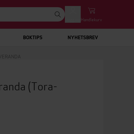
Logg inn
Handlekurv
BOKTIPS
NYHETSBREV
SVERANDA
eranda
(Tora-