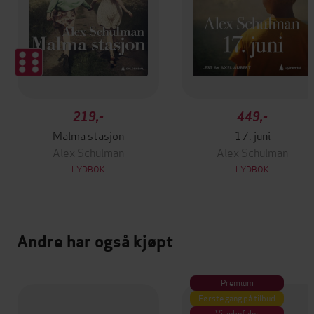
219,-
449,-
Malma stasjon
17. juni
Alex Schulman
Alex Schulman
LYDBOK
LYDBOK
Andre har også kjøpt
Premium
Første gang på tilbud
Vi anbefaler