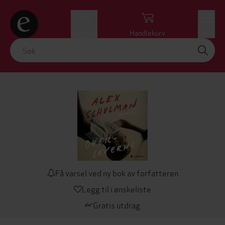
Logg inn
Handlekurv
Meny
Få varsel ved ny bok av forfatteren
Legg til i ønskeliste
Gratis utdrag