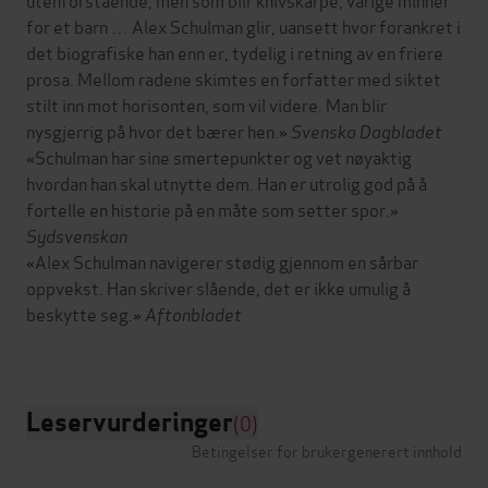
for et barn … Alex Schulman glir, uansett hvor forankret i
det biografiske han enn er, tydelig i retning av en friere
prosa. Mellom radene skimtes en forfatter med siktet
stilt inn mot horisonten, som vil videre. Man blir
nysgjerrig på hvor det bærer hen.»
Svenska Dagbladet
«Schulman har sine smertepunkter og vet nøyaktig
hvordan han skal utnytte dem. Han er utrolig god på å
fortelle en historie på en måte som setter spor.»
Sydsvenskan
«Alex Schulman navigerer stødig gjennom en sårbar
oppvekst. Han skriver slående, det er ikke umulig å
beskytte seg.»
Aftonbladet
Leservurderinger
(0)
Betingelser for brukergenerert innhold