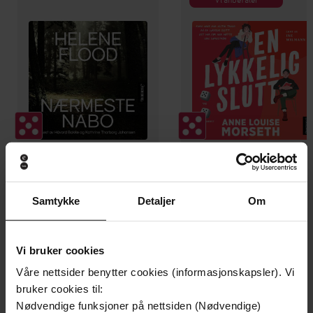
399,-
149,-
Nærmeste nabo
En lykkelig slutt
Samtykke
Detaljer
Om
Helene Flood
Anne Louise Morseth
LYDBOK
LYDBOK
Vi bruker cookies
Våre nettsider benytter cookies (informasjonskapsler). Vi
bruker cookies til:
Alex Schulman
(forfatter),
Andreas E.
Nødvendige funksjoner på nettsiden (Nødvendige)
Forfattere