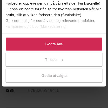
Østby
(oversetter),
Axel Aubert
(innleser)
Forbedrer opplevelsen din på vår nettside (Funksjonelle)
Gir oss en bedre forståelse for hvordan nettsiden vår blir
Gyldendal
Forlag
brukt, slik at vi kan forbedre den (Statistiske)
Gjør det mulig for oss å vise deg relevante produkter,
22.01.2021
Utgitt
kampanjer og tilbud (Markedsføring)
5:46
Lengde
Klikk på «Godta alle» for å gi oss ditt samtykke til å
Skjønnlitteratur
,
Romaner
bruke cookies for alle disse formålene. Du kan også
Sjanger
Godta alle
tilpasse ditt samtykke til spesifikke formål ved å klikke
Bokmål
Språk
på «Tilpass». Du kan når som helst trekke tilbake eller
Tilpass
endre ditt samtykke.
mp3
Format
Vannmerket
DRM-
Godta utvalgte
beskyttelse
9788205549418
ISBN