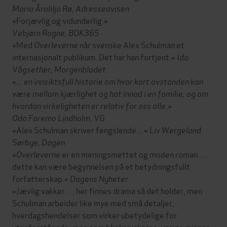
Maria Årolilja Rø, Adresseavisen
«Forjævlig og vidunderlig.»
Vebjørn Rogne,
BOK365
«Med
Overleverne
når svenske Alex Schulman et
internasjonalt publikum. Det har han fortjent.»
Ida
Vågsether, Morgenbladet
«... en innsiktsfull historie om hvor kort avstanden kan
være mellom kjærlighet og hat innad i en familie, og om
hvordan virkeligheten er relativ for oss alle.»
Oda Faremo Lindholm, VG
«
Alex Schulman skriver fengslende ...»
Liv Wergeland
Sørbye, Dagen
«
Overleverne
er en meningsmettet og moden roman …
dette kan være begynnelsen på et betydningsfullt
forfatterskap.»
Dagens Nyheter
«Jævlig vakker … her finnes drama så det holder, men
Schulman arbeider like mye med små detaljer,
hverdagshendelser som virker ubetydelige for
utenforstående, men som blir knivskarpe, varige minner