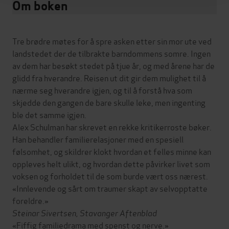
Om boken
Tre brødre møtes for å spre asken etter sin mor ute ved
landstedet der de tilbrakte barndommens somre. Ingen
av dem har besøkt stedet på tjue år, og med årene har de
glidd fra hverandre. Reisen ut dit gir dem mulighet til å
nærme seg hverandre igjen, og til å forstå hva som
skjedde den gangen de bare skulle leke, men ingenting
ble det samme igjen.
Alex Schulman har skrevet en rekke kritikerroste bøker.
Han behandler familierelasjoner med en spesiell
følsomhet, og skildrer klokt hvordan et felles minne kan
oppleves helt ulikt, og hvordan dette påvirker livet som
voksen og forholdet til de som burde vært oss nærest.
«Innlevende og sårt om traumer skapt av selvopptatte
foreldre.»
Steinar Sivertsen, Stavanger Aftenblad
«Fiffig familiedrama med spenst og nerve.»