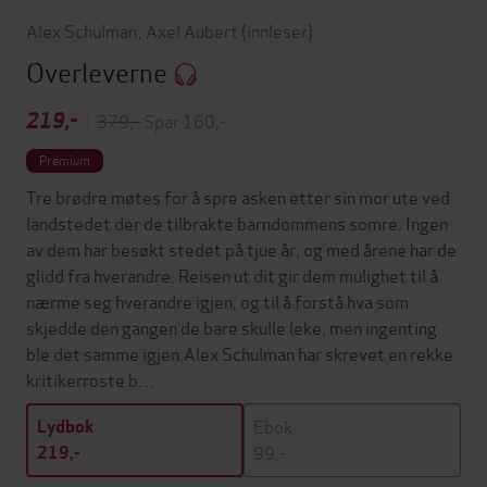
Alex Schulman
,
Axel Aubert
(innleser)
Overleverne
219,-
|
379,-
Spar 160,-
Premium
Tre brødre møtes for å spre asken etter sin mor ute ved
landstedet der de tilbrakte barndommens somre. Ingen
av dem har besøkt stedet på tjue år, og med årene har de
glidd fra hverandre. Reisen ut dit gir dem mulighet til å
nærme seg hverandre igjen, og til å forstå hva som
skjedde den gangen de bare skulle leke, men ingenting
ble det samme igjen.Alex Schulman har skrevet en rekke
kritikerroste b…
Ebok
Lydbok
99,-
219,-