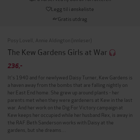
Legg til i ønskeliste
Gratis utdrag
Posy Lovell
,
Annie Aldington
(innleser)
The Kew Gardens Girls at War
236,-
It's 1940 and for newlywed Daisy Turner, Kew Gardens is
a haven away from the bombs that are falling nightly on
her East End home. She grew up around plants - her
parents met when they were gardeners at Kew in the last
war. And her work on the Dig For Victory campaign at
Kew keeps her occupied while her husband Rex, is away in
the RAF.Beth Sanderson works with Daisy at the
gardens, but she dreams…