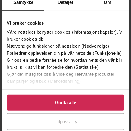
Samtykke
Detaljer
Om
Vi bruker cookies
Våre nettsider benytter cookies (informasjonskapsler). Vi
199,-
349,-
bruker cookies til:
Minnesota
Utskudd
Nødvendige funksjoner på nettsiden (Nødvendige)
Jo Nesbø
Jørn Lier Horst
Forbedrer opplevelsen din på vår nettside (Funksjonelle)
EBOK
EBOK
Gir oss en bedre forståelse for hvordan nettsiden vår blir
brukt, slik at vi kan forbedre den (Statistiske)
Gjør det mulig for oss å vise deg relevante produkter,
kampanjer og tilbud (Markedsføring)
A heartwarming tale of wartime at Kew
Undertittel
Gardens
Klikk på «Godta alle» for å gi oss ditt samtykke til å
bruke cookies for alle disse formålene. Du kan også
Godta alle
Posy Lovell
(forfatter),
Annie Aldington
Forfattere
tilpasse ditt samtykke til spesifikke formål ved å klikke
(innleser)
på «Tilpass». Du kan når som helst trekke tilbake eller
Tilpass
endre ditt samtykke.
Trapeze
Forlag