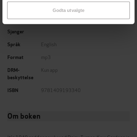
13.05.2021
Utgitt
Godta utvalgte
11:27
Lengde
Sjanger
English
Språk
mp3
Format
Kun app
DRM-
beskyttelse
9781409193340
ISBN
Om boken
It's 1940 and for newlywed Daisy Turner, Kew Gardens is