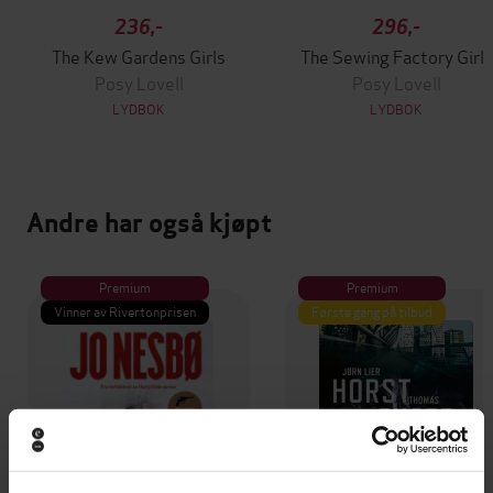
236,-
296,-
The Kew Gardens Girls
The Sewing Factory Girls
Posy Lovell
Posy Lovell
LYDBOK
LYDBOK
Andre har også kjøpt
Premium
Premium
Vinner av Rivertonprisen
Første gang på tilbud