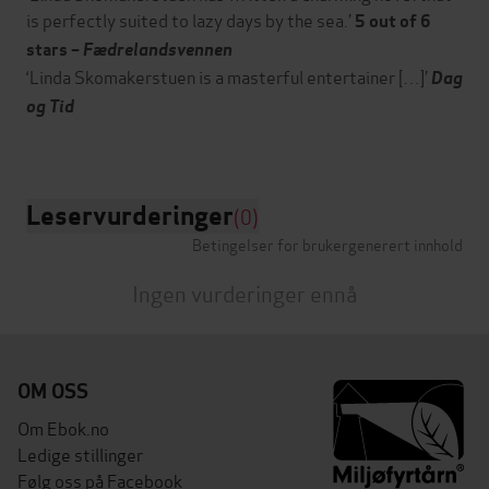
is perfectly suited to lazy days by the sea.’
5 out of 6
stars –
Fædrelandsvennen
‘Linda Skomakerstuen is a masterful entertainer […]’
Dag
og Tid
Leservurderinger
(0)
Betingelser for brukergenerert innhold
Ingen vurderinger ennå
OM OSS
Om Ebok.no
Ledige stillinger
Følg oss på Facebook