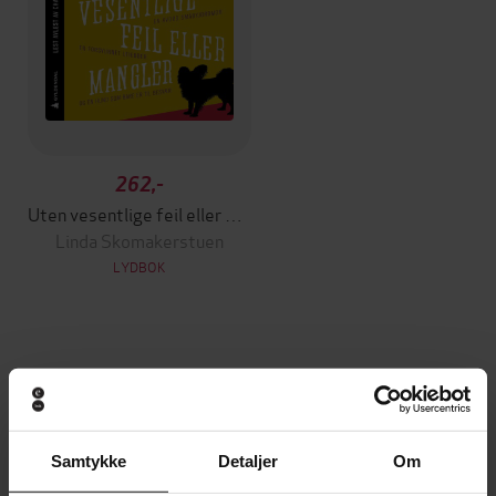
262,-
Uten vesentlige feil eller mangler
Linda Skomakerstuen
LYDBOK
Andre har også kjøpt
Vinner av Rivertonprisen
Første gang på tilbud
Samtykke
Detaljer
Om