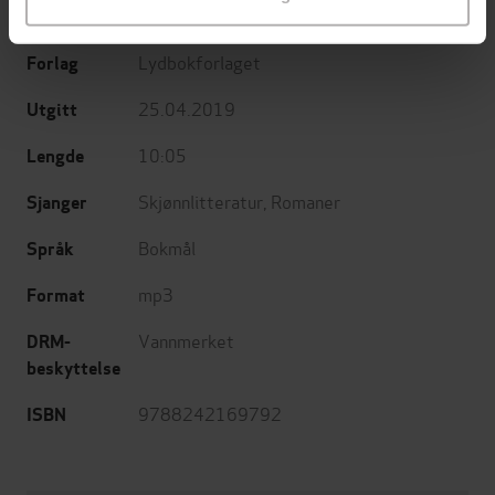
Stolp
(innleser)
Lydbokforlaget
Forlag
25.04.2019
Utgitt
10:05
Lengde
Skjønnlitteratur
,
Romaner
Sjanger
Bokmål
Språk
mp3
Format
Vannmerket
DRM-
beskyttelse
9788242169792
ISBN