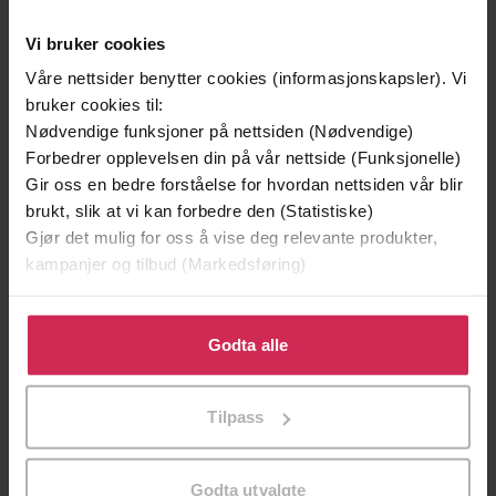
Vi bruker cookies
Våre nettsider benytter cookies (informasjonskapsler). Vi
bruker cookies til:
Nødvendige funksjoner på nettsiden (Nødvendige)
Forbedrer opplevelsen din på vår nettside (Funksjonelle)
Gir oss en bedre forståelse for hvordan nettsiden vår blir
brukt, slik at vi kan forbedre den (Statistiske)
Gjør det mulig for oss å vise deg relevante produkter,
kampanjer og tilbud (Markedsføring)
299,-
399,-
Minnesota
Døde sjeler synger ikke
Klikk på «Godta alle» for å gi oss ditt samtykke til å
Jo Nesbø
Jussi Adler-Olsen
bruke cookies for alle disse formålene. Du kan også
Godta alle
LYDBOK
LYDBOK
tilpasse ditt samtykke til spesifikke formål ved å klikke
på «Tilpass». Du kan når som helst trekke tilbake eller
Tilpass
endre ditt samtykke.
Linda Skomakerstuen
(forfatter),
Marte
Forfattere
Godta utvalgte