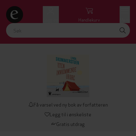
Logg inn
Handlekurv
Meny
Få varsel ved ny bok av forfatteren
Legg til i ønskeliste
Gratis utdrag