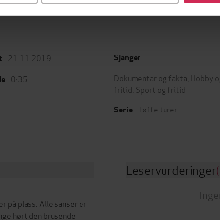
21.11.2019
Sjanger
t
Dokumentar og fakta
,
Hobby o
0:35
de
fritid
,
Sport og fritid
Tøffe turer
Serie
Leservurderinger
(
Inge
er på plass. Alle sanser er
enge hørt den brusende