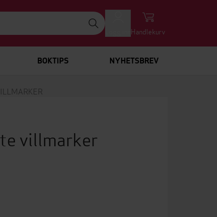
Logg inn
Handlekurv
BOKTIPS
NYHETSBREV
VILLMARKER
te villmarker