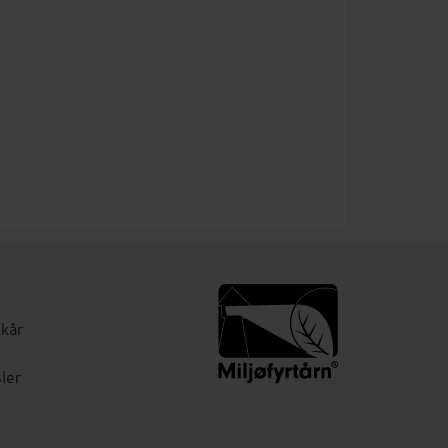
lkår
ler