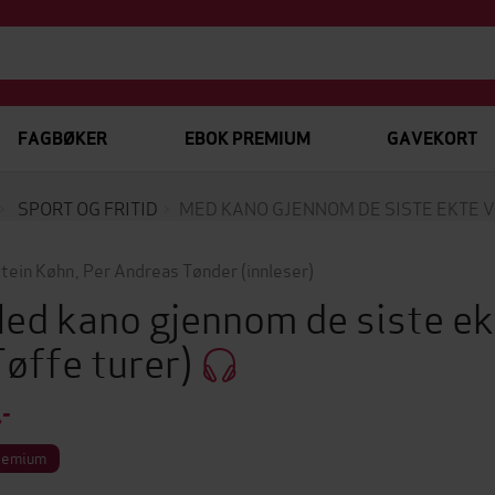
FAGBØKER
EBOK PREMIUM
GAVEKORT
SPORT OG FRITID
MED KANO GJENNOM DE SISTE EKTE 
tein Køhn
,
Per Andreas Tønder
(innleser)
ed kano gjennom de siste ek
Tøffe turer)
,-
remium