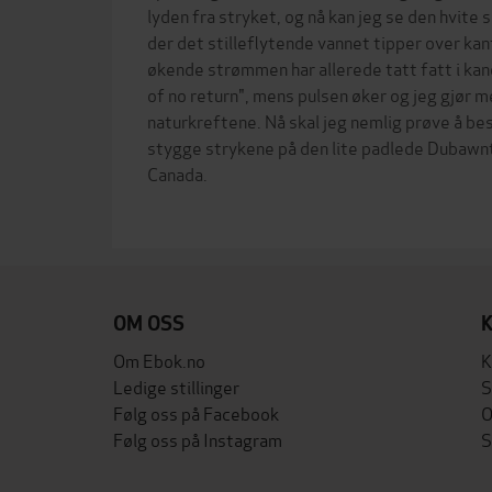
lyden fra stryket, og nå kan jeg se den hvit
der det stilleflytende vannet tipper over kan
økende strømmen har allerede tatt fatt i kan
of no return", mens pulsen øker og jeg gjør m
naturkreftene. Nå skal jeg nemlig prøve å bes
stygge strykene på den lite padlede Dubawnt 
Canada.
OM OSS
Om Ebok.no
K
Ledige stillinger
S
Følg oss på Facebook
O
Følg oss på Instagram
S