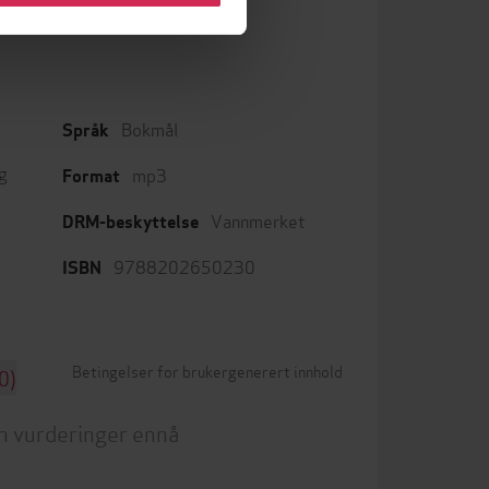
Bokmål
Språk
g
mp3
Format
Vannmerket
DRM-beskyttelse
9788202650230
ISBN
Betingelser for brukergenerert innhold
0)
n vurderinger ennå