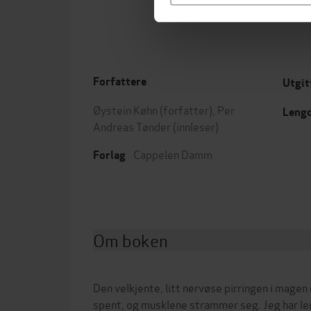
Forfattere
Utgit
Øystein Køhn
(forfatter),
Per
Leng
Andreas Tønder
(innleser)
Cappelen Damm
Forlag
Om boken
Den velkjente, litt nervøse pirringen i magen 
spent, og musklene strammer seg. Jeg har l