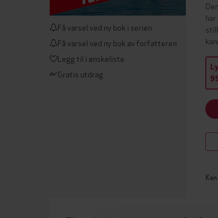
Den
har
Få varsel ved ny bok i serien
sti
kan
Få varsel ved ny bok av forfatteren
Legg til i ønskeliste
L
Gratis utdrag
99
Kan 