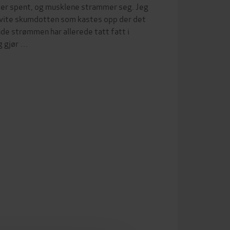
er er spent, og musklene strammer seg. Jeg
n hvite skumdotten som kastes opp der det
nde strømmen har allerede tatt fatt i
g gjør …