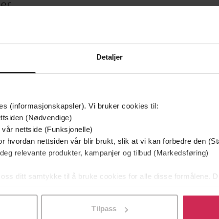
ter
remium
Detaljer
es (informasjonskapsler). Vi bruker cookies til:
ttsiden (Nødvendige)
 vår nettside (Funksjonelle)
r hvordan nettsiden vår blir brukt, slik at vi kan forbedre den (St
 deg relevante produkter, kampanjer og tilbud (Markedsføring)
 oss ditt samtykke til å bruke cookies for alle disse formålene. D
99,-
l ved å klikke på «Tilpass». Du kan når som helst trekke tilbake
kano gjennom uoppdaget land
Øystein Køhn
Tilpass
LYDBOK