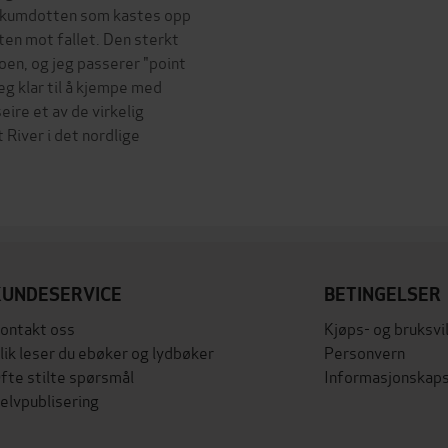
e skumdotten som kastes opp
ten mot fallet. Den sterkt
oen, og jeg passerer "point
eg klar til å kjempe med
eire et av de virkelig
River i det nordlige
KUNDESERVICE
BETINGELSER
ontakt oss
Kjøps- og bruksvi
lik leser du ebøker og lydbøker
Personvern
fte stilte spørsmål
Informasjonskaps
elvpublisering