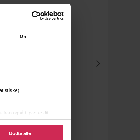
Om
atistiske)
u kan også tilpasse ditt
 eller endre ditt samtykke.
Godta alle