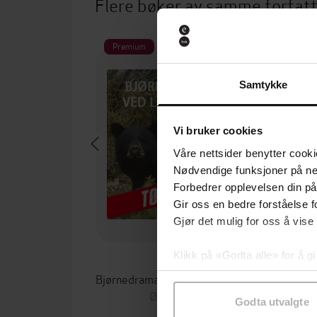
Flere bøker av samme forfat
Premium
P
Samtykke
Vi bruker cookies
Våre nettsider benytter cooki
Nødvendige funksjoner på ne
Forbedrer opplevelsen din på
Gir oss en bedre forståelse fo
Gjør det mulig for oss å vise
Klikk på «Godta alle» for å gi
99,-
samtykke til spesifikke formå
Bjørnedramatikk ved Lake Herodier
I 
Øystein Køhn
Godta utvalgte
LYDBOK