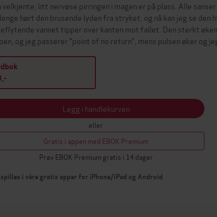
 velkjente, litt nervøse pirringen i magen er på plass. Alle sans
 lenge hørt den brusende lyden fra stryket, og nå kan jeg se de
lleflytende vannet tipper over kanten mot fallet. Den sterkt øke
oen, og jeg passerer "point of no return", mens pulsen øker og je
ydbok
,-
Legg i handlekurven
eller
Gratis i appen med EBOK Premium
Prøv EBOK Premium gratis i 14 dager
spilles i våre gratis apper for iPhone/iPad og Android