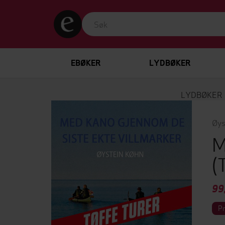
EBØKER
LYDBØKER
LYDBØKER
Øys
M
(
99
P