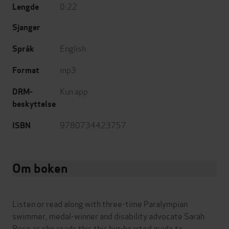
0:22
Lengde
Sjanger
English
Språk
mp3
Format
Kun app
DRM-
beskyttelse
9780734423757
ISBN
Om boken
Listen or read along with three-time Paralympian
swimmer, medal-winner and disability advocate Sarah
Rose as she reads this this big-hearted guide to