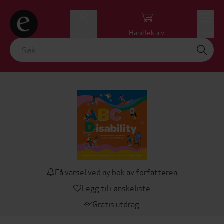
Logg inn
Handlekurv
Meny
Få varsel ved ny bok av forfatteren
Legg til i ønskeliste
Gratis utdrag