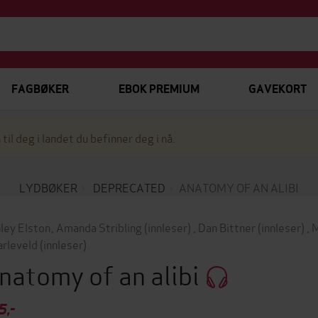
FAGBØKER
EBOK PREMIUM
GAVEKORT
 til deg i landet du befinner deg i nå.
LYDBØKER
DEPRECATED
ANATOMY OF AN ALIBI
ley Elston
,
Amanda Stribling
(innleser)
,
Dan Bittner
(innleser)
,
M
rleveld
(innleser)
natomy of an alibi
5,-