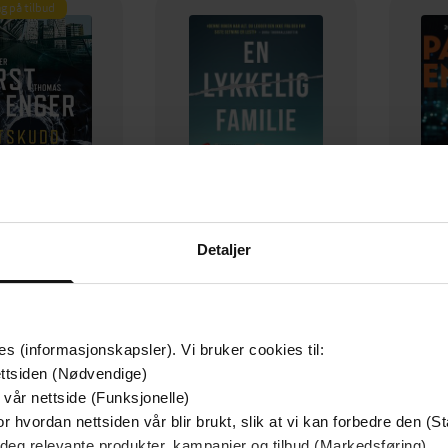
g på tilbud
Detaljer
349,-
149,-
Utskudd
En lykkelig familie
 Lier Horst
Stian Hjelvin Andersen
P
es (informasjonskapsler). Vi bruker cookies til:
EBOK
EBOK
ttsiden (Nødvendige)
 vår nettside (Funksjonelle)
r hvordan nettsiden vår blir brukt, slik at vi kan forbedre den (St
 deg relevante produkter, kampanjer og tilbud (Markedsføring)