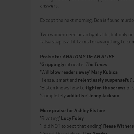
answers.
Except the next morning, Ben is found murde
Two women need an airtight alibi, but only on
false step is all it takes for everything to co
Praise for
ANATOMY OF AN ALIBI
:
'
intricate'
Grippingly
The Times
'Will
'
blow readers away
Mary Kubica
'
Tense, smart and
relentlessly suspenseful'
'Elston knows how to
of 
tighten the screws
'Completely
'
addictive
Jenny Jackson
More praise for Ashley Elston:
'Riveting'
Lucy Foley
'I did NOT expect that ending'
Reese Wither
'I'm still breathless'
Lisa Garder