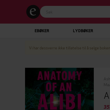
EBØKER
LYDBØKER
Vi har dessverre ikke tillatelse til å selge boken
Ash
Maa
A
35