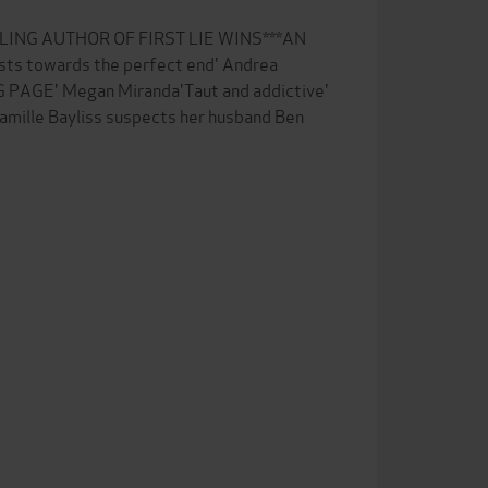
ING AUTHOR OF FIRST LIE WINS***AN
s towards the perfect end' Andrea
G PAGE' Megan Miranda'Taut and addictive'
amille Bayliss suspects her husband Ben