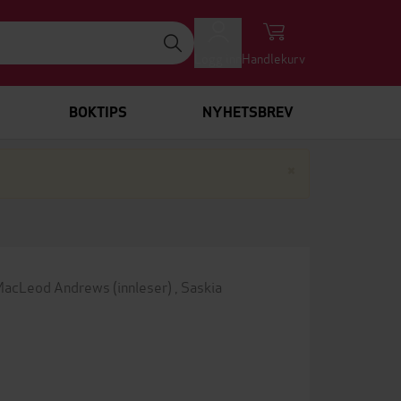
Logg inn
Handlekurv
BOKTIPS
NYHETSBREV
Lukk
×
acLeod Andrews
(innleser)
,
Saskia