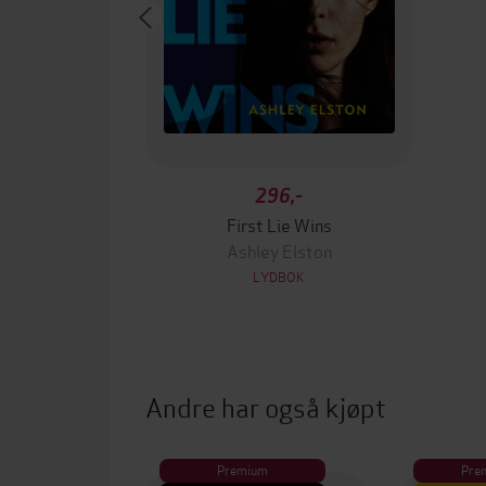
296,-
First Lie Wins
Ashley Elston
LYDBOK
Andre har også kjøpt
Premium
Pre