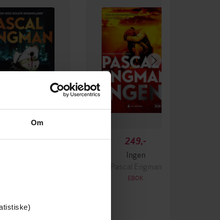
Om
349,-
249,-
Krigen
Ingen
ascal Engman
Pascal Engman
EBOK
EBOK
atistiske)