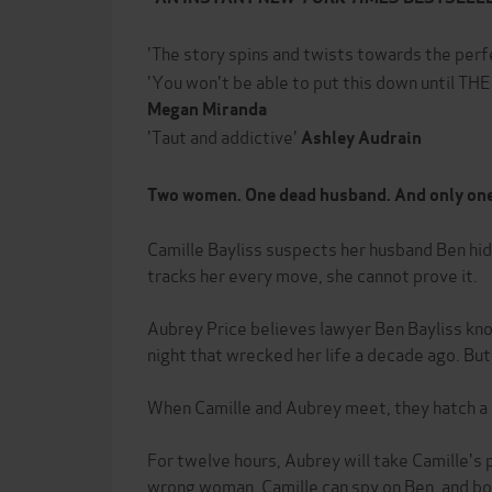
'The story spins and twists towards the perf
'You won't be able to put this down until 
Megan Miranda
'Taut and addictive'
Ashley Audrain
Two women. One dead husband. And only one a
Camille Bayliss suspects her husband Ben hid
tracks her every move, she cannot prove it.
Aubrey Price believes lawyer Ben Bayliss kn
night that wrecked her life a decade ago. But
When Camille and Aubrey meet, they hatch a 
For twelve hours, Aubrey will take Camille's p
wrong woman, Camille can spy on Ben, and bo