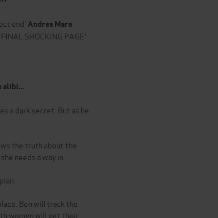
ect end'
Andrea Mara
THE FINAL SHOCKING PAGE'
libi...
es a dark secret. But as he
ows the truth about the
 she needs a way in.
plan.
lace. Ben will track the
th women will get their