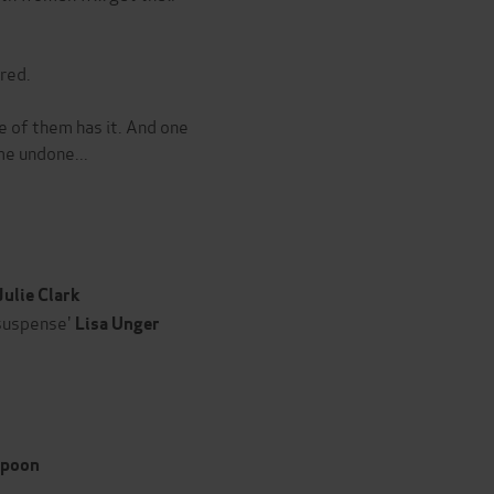
red.
e of them has it. And one
me undone...
Julie Clark
suspense'
Lisa Unger
spoon