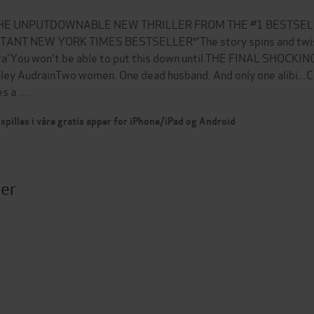
THE UNPUTDOWNABLE NEW THRILLER FROM THE #1 BESTSELL
TANT NEW YORK TIMES BESTSELLER*'The story spins and twist
a'You won't be able to put this down until THE FINAL SHOCKIN
ley AudrainTwo women. One dead husband. And only one alibi...C
es a …
spilles i våre gratis apper for iPhone/iPad og Android
ter