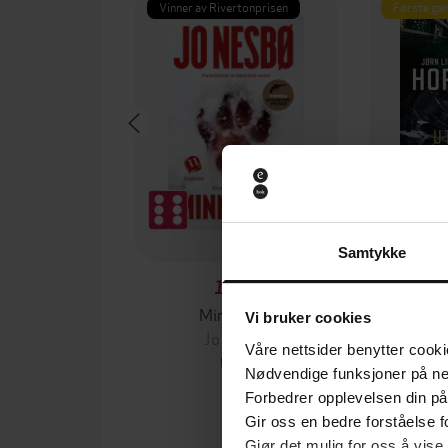
Vinner av Rivertonprisen
Første gan
Samtykke
199,-
Minnesota
Vi bruker cookies
Jo Nesbø
Jørn
Våre nettsider benytter cooki
EBOK
Nødvendige funksjoner på ne
Forbedrer opplevelsen din på
Gir oss en bedre forståelse fo
Gjør det mulig for oss å vise