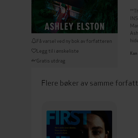
**
INS
Mar
Ash
hid
Få varsel ved ny bok av forfatteren
Legg til i ønskeliste
Kan 
Gratis utdrag
Flere bøker av samme forfat