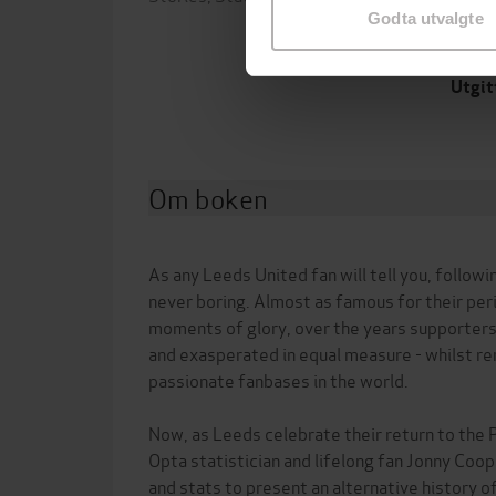
Godta utvalgte
Forla
Utgit
Om boken
As any Leeds United fan will tell you, followi
never boring. Almost as famous for their peri
moments of glory, over the years supporters
and exasperated in equal measure - whilst r
passionate fanbases in the world.
Now, as Leeds celebrate their return to the
Opta statistician and lifelong fan Jonny Coo
and stats to present an alternative history of