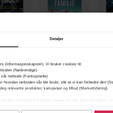
Detaljer
349,-
149,-
Utskudd
En lykkelig familie
 Lier Horst
Stian Hjelvin Andersen
P
es (informasjonskapsler). Vi bruker cookies til:
EBOK
EBOK
ttsiden (Nødvendige)
 vår nettside (Funksjonelle)
r hvordan nettsiden vår blir brukt, slik at vi kan forbedre den (St
 deg relevante produkter, kampanjer og tilbud (Markedsføring)
9:43
ttere
Lengde
 oss ditt samtykke til å bruke cookies for alle disse formålene. D
 Cooper
(forfatter),
Anthony
Sjanger
l ved å klikke på «Tilpass». Du kan når som helst trekke tilbake
s
(innleser)