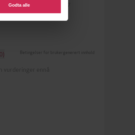
g
9781399636827
ISBN
Godta alle
Betingelser for brukergenerert innhold
0)
n vurderinger ennå