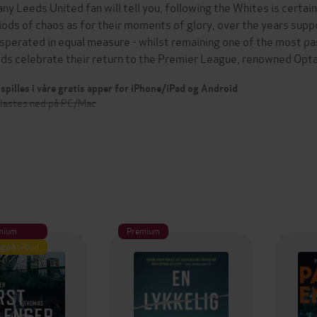
any Leeds United fan will tell you, following the Whites is certai
iods of chaos as for their moments of glory, over the years supp
sperated in equal measure - whilst remaining one of the most pa
ds celebrate their return to the Premier League, renowned Opt
spilles i våre gratis apper for iPhone/iPad og Android
 lastes ned på PC/Mac
mium
Premium
g på tilbud