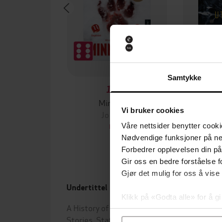
Samtykke
199,-
Minnesota
Vi bruker cookies
Jo Nesbø
Jørn
Våre nettsider benytter cooki
EBOK
Nødvendige funksjoner på ne
Forbedrer opplevelsen din på
Gir oss en bedre forståelse fo
Gjør det mulig for oss å vise
Undertittel
Forfa
Klikk på «Godta alle» for å gi
A History of Leeds United Through
Jonny
samtykke til spesifikke formå
Stories, Stats and Trivia
Lewi