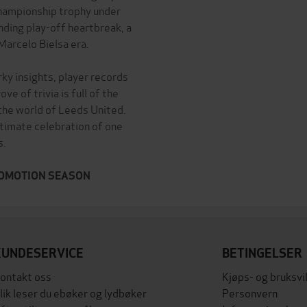
 Championship trophy under
ending play-off heartbreak, a
 Marcelo Bielsa era.
rky insights, player records
ve of trivia is full of the
the world of Leeds United.
ultimate celebration of one
s.
ROMOTION SEASON
KUNDESERVICE
BETINGELSER
ontakt oss
Kjøps- og bruksvi
lik leser du ebøker og lydbøker
Personvern