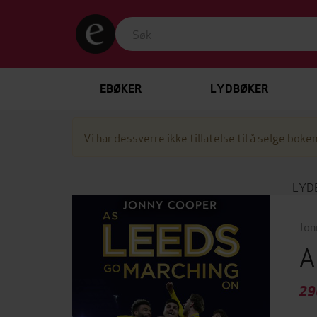
EBØKER
LYDBØKER
Vi har dessverre ikke tillatelse til å selge boken
LYD
Jon
A
29