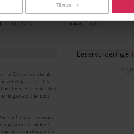
Dokumentar og fakta
,
Sport o
Tilpass
Seven Dials
fritid
g
14.08.2025
English
t
Språk
Leservurderinger
(
Inge
ng the Whites is certainly
ods of chaos as for their
 have been left exhilarated
emaining one of the most
 Premier League, renowned
per digs into the numbers
 the club, from the glory of