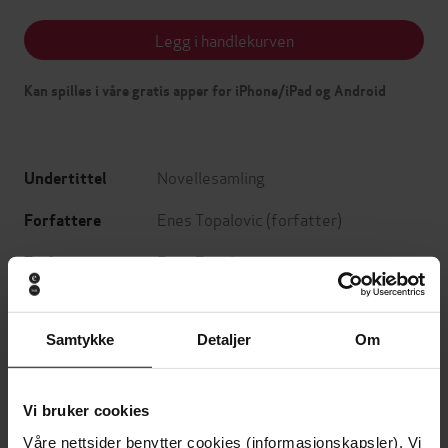
Legg i handlekurven
Kan spilles i våre gratis apper for iPhone/iPad og Android
Novellesamling
Undertittel
Enes Topalovic
(forfatter)
Forfattere
Enes Topalovic
Forlag
01.10.2018
Utgitt
Samtykke
Detaljer
Om
Sjanger
Bokmål
Språk
Vi bruker cookies
mp3
Format
Våre nettsider benytter cookies (informasjonskapsler). Vi