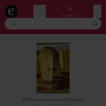
Logg inn
Handlekurv
Meny
Få varsel ved ny bok av forfatteren