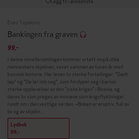
Legg til i ønskeliste
Enes Topalovic
Bankingen fra graven
99,-
I denne novellesamlingen kommer vi tett innpå ulike
menneskers skjebner, vevet sammen av tusen år med
bosnisk historie. Her leses to sterke fortellinger: "Dødt
løp" og "De ler inni seg", som fordyper seg i barnas
sterke opplevelser av den "siste krigen" i Bosnia, og
deres liv som preges av minnene som krigsflyktninger
rundt om i den vestlige verden. «Boken er eruptiv, full av
liv og av skjebn…
Lydbok
99,-