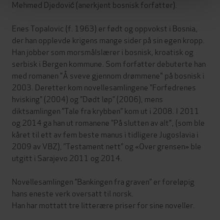
Mehmed Djedović (anerkjent bosnisk forfatter).
Enes Topalovic (f. 1963) er født og oppvokst i Bosnia,
der han opplevde krigens mange sider på sin egen kropp.
Han jobber som morsmålslærer i bosnisk, kroatisk og
serbisk i Bergen kommune. Som forfatter debuterte han
med romanen "Å sveve gjennom drømmene" på bosnisk i
2003. Deretter kom novellesamlingene ”Forfedrenes
hvisking” (2004) og ”Dødt løp” (2006), mens
diktsamlingen ”Tale fra krybben” kom ut i 2008. I 2011
og 2014 ga han ut romanene ”På slutten av alt", (som ble
kåret til ett av fem beste manus i tidligere Jugoslavia i
2009 av VBZ), ”Testament nett” og «Over grensen» ble
utgitt i Sarajevo 2011 og 2014.
Novellesamlingen ”Bankingen fra graven” er foreløpig
hans eneste verk oversatt til norsk.