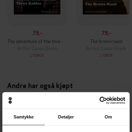
79,-
79,-
The adventure of the three gables
The brown hand
Arthur Conan Doyle
Arthur Conan Doyle
LYDBOK
LYDBOK
Andre har også kjøpt
Premium
Premium
Vinner av Rivertonprisen
Første gang på tilbud
Samtykke
Detaljer
Om