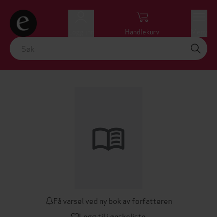
Logg inn
Handlekurv
Meny
Få varsel ved ny bok av forfatteren
Legg til i ønskeliste