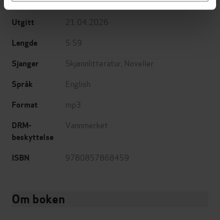
Canongate Books
Forlag
21.04.2026
Utgitt
5:59
Lengde
Skjønnlitteratur
,
Noveller
Sjanger
English
Språk
mp3
Format
Vannmerket
DRM-
beskyttelse
9780857868459
ISBN
Om boken