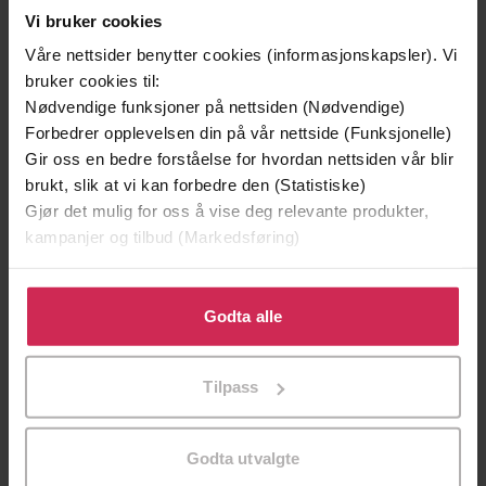
Vi bruker cookies
Våre nettsider benytter cookies (informasjonskapsler). Vi
bruker cookies til:
Nødvendige funksjoner på nettsiden (Nødvendige)
Forbedrer opplevelsen din på vår nettside (Funksjonelle)
Gir oss en bedre forståelse for hvordan nettsiden vår blir
brukt, slik at vi kan forbedre den (Statistiske)
Gjør det mulig for oss å vise deg relevante produkter,
199,-
349,-
kampanjer og tilbud (Markedsføring)
Minnesota
Utskudd
Jo Nesbø
Jørn Lier Horst
Klikk på «Godta alle» for å gi oss ditt samtykke til å
EBOK
EBOK
bruke cookies for alle disse formålene. Du kan også
Godta alle
tilpasse ditt samtykke til spesifikke formål ved å klikke
på «Tilpass». Du kan når som helst trekke tilbake eller
Tilpass
endre ditt samtykke.
Arthur Conan Doyle
(forfatter),
Unknown
Forfattere
(innleser)
Godta utvalgte