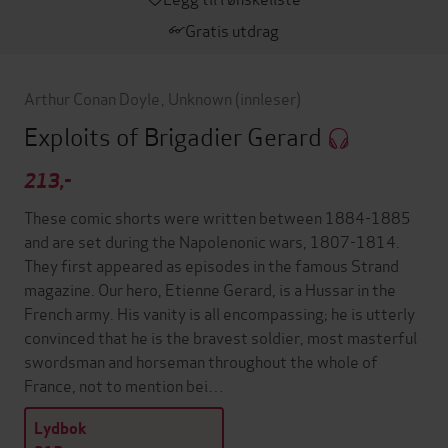
Gratis utdrag
Arthur Conan Doyle
,
Unknown
(innleser)
Exploits of Brigadier Gerard
213,-
These comic shorts were written between 1884-1885
and are set during the Napolenonic wars, 1807-1814.
They first appeared as episodes in the famous Strand
magazine. Our hero, Etienne Gerard, is a Hussar in the
French army. His vanity is all encompassing; he is utterly
convinced that he is the bravest soldier, most masterful
swordsman and horseman throughout the whole of
France, not to mention bei…
Lydbok