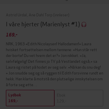
Astrid Urdal
,
Ane Dahl Torp
(innleser)
I våre hjerter
(Marienlyst #1)
169,-
NRK, 1963 «Edith Nicolaysen! Hallodamen!» Laura
hvisket fortsettelsen mellom tennene: «Hun står rett
der borte! Du vet hvem det er?» Jon nikket. «Ja,
selvfølgelig! Det finnes jo TV på Vestlandet også,» sa
Laura og ristet på hodet av seg selv. «Nå kan du snu deg!
» Jon snudde seg og så ryggen til Edith forsvinne rundt en
hekk. Han klarte å motstå den plutselige innskytelsen om
å forte seg ette…
Ebok
Lydbok
129,-
169,-