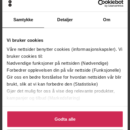
Samtykke
Detaljer
Om
Vi bruker cookies
299,-
399,-
Våre nettsider benytter cookies (informasjonskapsler). Vi
Minnesota
Døde sjeler synger ikke
bruker cookies til:
Jo Nesbø
Jussi Adler-Olsen
Nødvendige funksjoner på nettsiden (Nødvendige)
LYDBOK
LYDBOK
Forbedrer opplevelsen din på vår nettside (Funksjonelle)
Gir oss en bedre forståelse for hvordan nettsiden vår blir
brukt, slik at vi kan forbedre den (Statistiske)
Gjør det mulig for oss å vise deg relevante produkter,
kampanjer og tilbud (Markedsføring)
Astrid Urdal
(forfatter),
Ane Dahl Torp
Forfattere
(innleser)
Klikk på «Godta alle» for å gi oss ditt samtykke til å
Bladkompaniet
bruke cookies for alle disse formålene. Du kan også
Godta alle
Forlag
tilpasse ditt samtykke til spesifikke formål ved å klikke