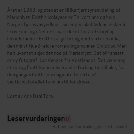
Året er 1963, og stedet er NRKs fjernsynsavdeling på
Marienlyst. Edith Nicolaysen er TV-vertinne og hele
Norges fjernsynsyndling. Hun er den ukebladene elsker å
skrive om, og nå er det snart duket for årets bryllup i
hovedstaden – Edith skal gifte seg med sin forlovede,
den minst tjue år eldre forretningsmannen Christian. Men
helt uventet skjer det noe på Marienlyst: Det blir ansatt
en ny fotograf, Jon Vangen fra Vestlandet. Det viser seg
at Jon og Edith kjenner hverandre fra lang tid tilbake, fra
den gangen Edith som ungjente ferierte på
vestlandshotellet familien til Jon driver…
Leservurderinger
(0)
Betingelser for brukergenerert innhold