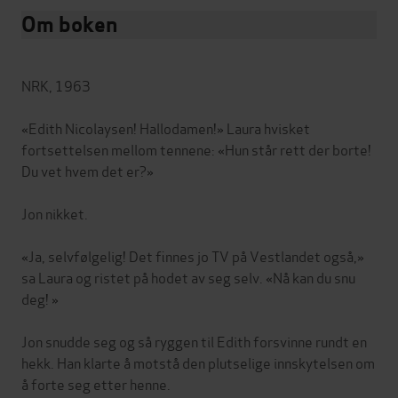
Om boken
NRK, 1963
«Edith Nicolaysen! Hallodamen!» Laura hvisket
fortsettelsen mellom tennene: «Hun står rett der borte!
Du vet hvem det er?»
Jon nikket.
«Ja, selvfølgelig! Det finnes jo TV på Vestlandet også,»
sa Laura og ristet på hodet av seg selv. «Nå kan du snu
deg! »
Jon snudde seg og så ryggen til Edith forsvinne rundt en
hekk. Han klarte å motstå den plutselige innskytelsen om
å forte seg etter henne.