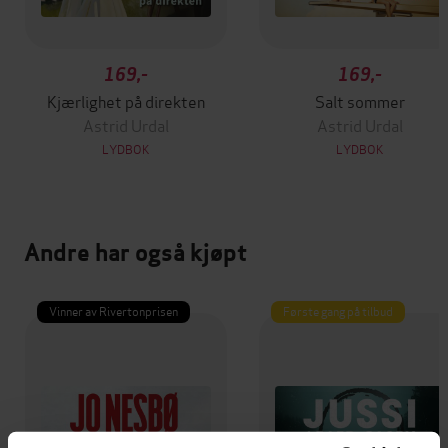
169,-
169,-
Kjærlighet på direkten
Salt sommer
Astrid Urdal
Astrid Urdal
LYDBOK
LYDBOK
Andre har også kjøpt
Vinner av Rivertonprisen
Første gang på tilbud