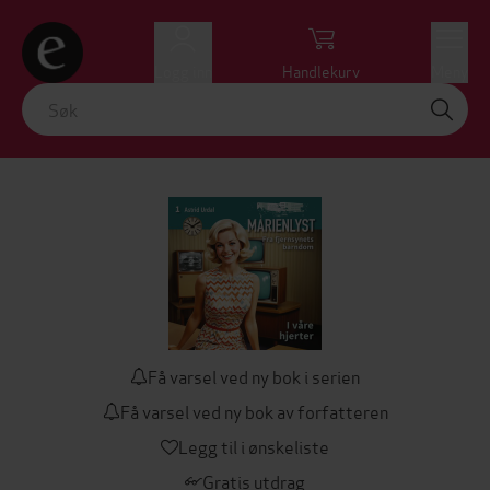
Logg inn
Handlekurv
Meny
Få varsel ved ny bok i serien
Få varsel ved ny bok av forfatteren
Legg til i ønskeliste
Gratis utdrag