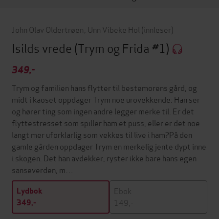
John Olav Oldertrøen
,
Unn Vibeke Hol
(innleser)
Isilds vrede
(Trym og Frida #1)
349,-
Trym og familien hans flytter til bestemorens gård, og
midt i kaoset oppdager Trym noe urovekkende: Han ser
og hører ting som ingen andre legger merke til. Er det
flyttestresset som spiller ham et puss, eller er det noe
langt mer uforklarlig som vekkes til live i ham?På den
gamle gården oppdager Trym en merkelig jente dypt inne
i skogen. Det han avdekker, ryster ikke bare hans egen
sanseverden, m…
Ebok
Lydbok
149,-
349,-