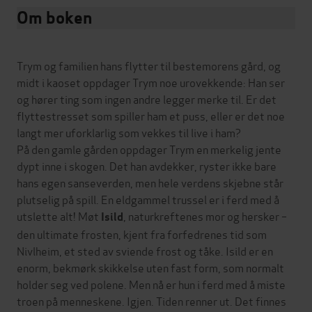
Om boken
Trym og familien hans flytter til bestemorens gård, og
midt i kaoset oppdager Trym noe urovekkende: Han ser
og hører ting som ingen andre legger merke til. Er det
flyttestresset som spiller ham et puss, eller er det noe
langt mer uforklarlig som vekkes til live i ham?
På den gamle gården oppdager Trym en merkelig jente
dypt inne i skogen. Det han avdekker, ryster ikke bare
hans egen sanseverden, men hele verdens skjebne står
plutselig på spill. En eldgammel trussel er i ferd med å
utslette alt! Møt
, naturkreftenes mor og hersker –
Isild
den ultimate frosten, kjent fra forfedrenes tid som
Nivlheim, et sted av sviende frost og tåke. Isild er en
enorm, bekmørk skikkelse uten fast form, som normalt
holder seg ved polene. Men nå er hun i ferd med å miste
troen på menneskene. Igjen. Tiden renner ut. Det finnes