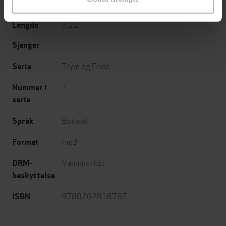
24.04.2026
Utgitt
7:12
Lengde
Sjanger
Trym og Frida
Serie
1
Nummer i
serie
Bokmål
Språk
mp3
Format
Vannmerket
DRM-
beskyttelse
9788202916787
ISBN