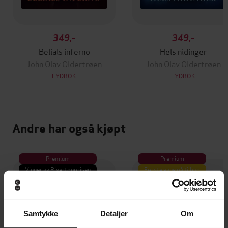
349,-
349,-
Belials inferno
Hels nidinger
John Olav Oldertrøen
John Olav Oldertrøen
LYDBOK
LYDBOK
Andre har også kjøpt
Premium
Premium
Vinner av Rivertonprisen
Første gang på tilbud
Samtykke
Detaljer
Om