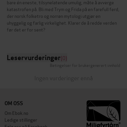
bare én eneste, tilsynelatende umulig, måte å avverge
katastrofen på. Bli med Trym og Frida på en farefull ferd,
der norsk folketro og norrøn mytologi utgjør en
uhyggelig og farlig virkelighet. Klarer de å redde verden
før det er for sent?
Leservurderinger
(0)
Betingelser for brukergenerert innhold
Ingen vurderinger ennå
OM OSS
Om Ebok.no
Ledige stillinger
Følg oss på Facebook