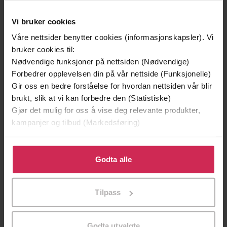
Vi bruker cookies
Våre nettsider benytter cookies (informasjonskapsler). Vi
bruker cookies til:
Nødvendige funksjoner på nettsiden (Nødvendige)
Forbedrer opplevelsen din på vår nettside (Funksjonelle)
129,-
129,-
Gir oss en bedre forståelse for hvordan nettsiden vår blir
Minnesota
Utskudd
brukt, slik at vi kan forbedre den (Statistiske)
Jo Nesbø
Jørn Lier Horst
Gjør det mulig for oss å vise deg relevante produkter,
EBOK
EBOK
kampanjer og tilbud (Markedsføring)
Klikk på «Godta alle» for å gi oss ditt samtykke til å
bruke cookies for alle disse formålene. Du kan også
Godta alle
tilpasse ditt samtykke til spesifikke formål ved å klikke
John Olav Oldertrøen
(forfatter),
Unn
Forfattere
på «Tilpass». Du kan når som helst trekke tilbake eller
Vibeke Hol
(innleser)
Tilpass
endre ditt samtykke.
Cappelen Damm
Forlag
Godta utvalgte