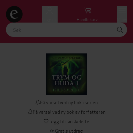
Logg inn
Handlekurv
Meny
Få varsel ved ny bok i serien
Få varsel ved ny bok av forfatteren
Legg til i ønskeliste
Gratis utdrag