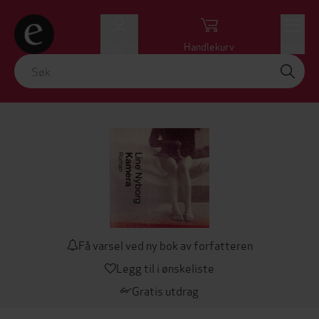
Logg inn
Handlekurv
Meny
Få varsel ved ny bok av forfatteren
Legg til i ønskeliste
Gratis utdrag