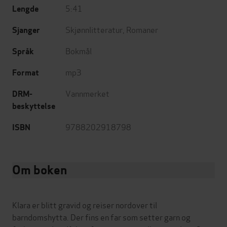
5:41
Lengde
Skjønnlitteratur
,
Romaner
Sjanger
Bokmål
Språk
mp3
Format
Vannmerket
DRM-
beskyttelse
9788202918798
ISBN
Om boken
Klara er blitt gravid og reiser nordover til
barndomshytta. Der fins en far som setter garn og