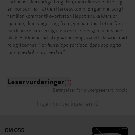
forbanner den dårlige fangsten, men ellers sier lite. Og
en mor som har fått en hjertesykdom. En gammel sorg i
familien kommer til overflaten i løpet av uka Klara er
hjemme, den tvinger seg frem gjennom tausheten. Den
nordnorske naturen og mennesker sees gjennom Klaras
blikk. Bak kameraet stopper hun opp, ser alt klarere, med
ro og åpenhet.
Kan hun slippe fortiden, åpne seg og ta
imot kjærlighet og nærhet?
Leservurderinger
(0)
Betingelser for brukergenerert innhold
Ingen vurderinger ennå
OM OSS