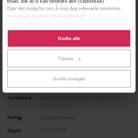
brukt, slik at vi kan forbedre den (Statistiske)
Gjør det mulig for oss å vise deg relevante produkter,
kampanjer og tilbud (Markedsføring)
Klikk på «Godta alle» for å gi oss ditt samtykke til å
bruke cookies for alle disse formålene. Du kan også
Godta alle
199,-
349,-
tilpasse ditt samtykke til spesifikke formål ved å klikke
Minnesota
Utskudd
på «Tilpass». Du kan når som helst trekke tilbake eller
Jo Nesbø
Jørn Lier Horst
Tilpass
endre ditt samtykke.
EBOK
EBOK
Godta utvalgte
Line Merethe Nyborg
(forfatter),
Eva
Forfattere
Dons
(innleser)
Cappelen Damm
Forlag
24.04.2026
Utgitt