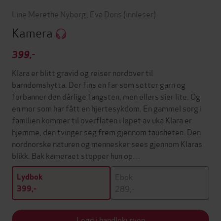
Line Merethe Nyborg
,
Eva Dons
(innleser)
Kamera
399,-
Klara er blitt gravid og reiser nordover til
barndomshytta. Der fins en far som setter garn og
forbanner den dårlige fangsten, men ellers sier lite. Og
en mor som har fått en hjertesykdom. En gammel sorg i
familien kommer til overflaten i løpet av uka Klara er
hjemme, den tvinger seg frem gjennom tausheten. Den
nordnorske naturen og mennesker sees gjennom Klaras
blikk. Bak kameraet stopper hun op…
Ebok
Lydbok
289,-
399,-
Legg i handlekurven