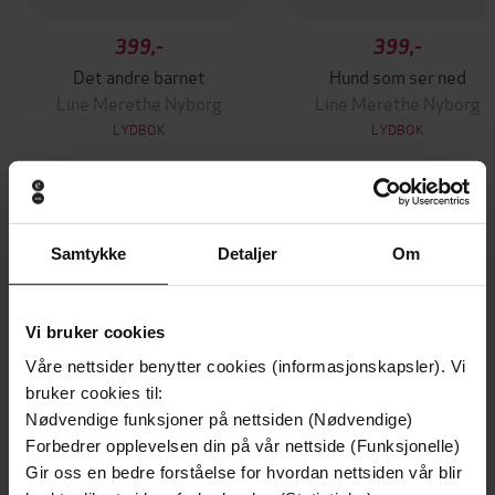
399,-
399,-
Det andre barnet
Hund som ser ned
Line Merethe Nyborg
Line Merethe Nyborg
LYDBOK
LYDBOK
Andre har også kjøpt
Samtykke
Detaljer
Om
Premium
Premium
Vi bruker cookies
Vinner av Rivertonprisen
Første gang på tilbud
Våre nettsider benytter cookies (informasjonskapsler). Vi
bruker cookies til:
Nødvendige funksjoner på nettsiden (Nødvendige)
Forbedrer opplevelsen din på vår nettside (Funksjonelle)
Gir oss en bedre forståelse for hvordan nettsiden vår blir