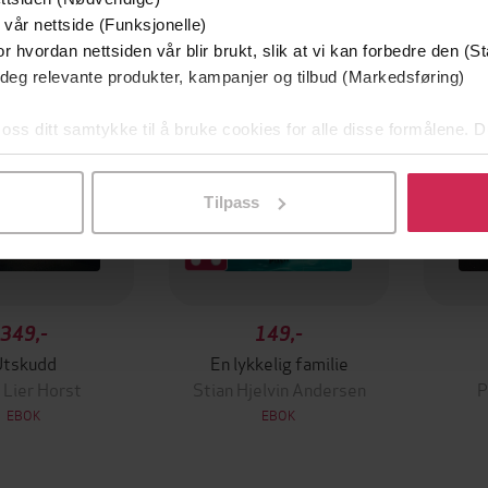
mium
Premium
 vår nettside (Funksjonelle)
g på tilbud
r hvordan nettsiden vår blir brukt, slik at vi kan forbedre den (St
 deg relevante produkter, kampanjer og tilbud (Markedsføring)
 oss ditt samtykke til å bruke cookies for alle disse formålene. D
l ved å klikke på «Tilpass». Du kan når som helst trekke tilbake
Tilpass
349,-
149,-
Utskudd
En lykkelig familie
 Lier Horst
Stian Hjelvin Andersen
P
EBOK
EBOK