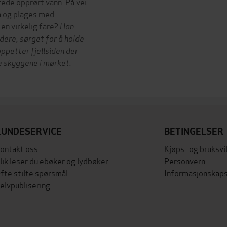
rede opprørt vann. På vei
da og plages med
en virkelig fare?
Han
dere, sørget for å holde
oppetter fjellsiden der
e skyggene i mørket.
KUNDESERVICE
BETINGELSER
ontakt oss
Kjøps- og bruksvi
lik leser du ebøker og lydbøker
Personvern
fte stilte spørsmål
Informasjonskaps
elvpublisering