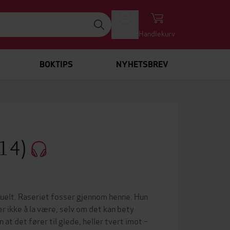
Logg inn
Handlekurv
BOKTIPS
NYHETSBREV
#14)
ktuelt. Raseriet fosser gjennom henne. Hun
er ikke å la være, selv om det kan bety
at det fører til glede, heller tvert imot –