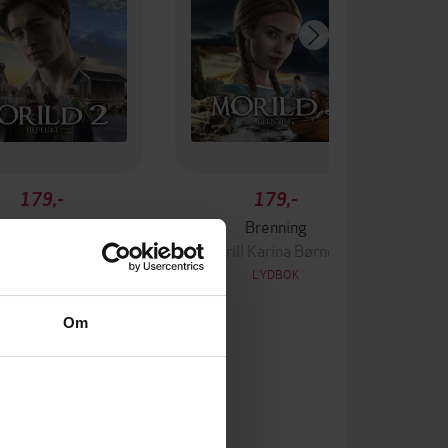
179,-
179,-
Tilflukt
Brenning
ill Karina Børnes
Torill Karina Børnes
LYDBOK
LYDBOK
Om