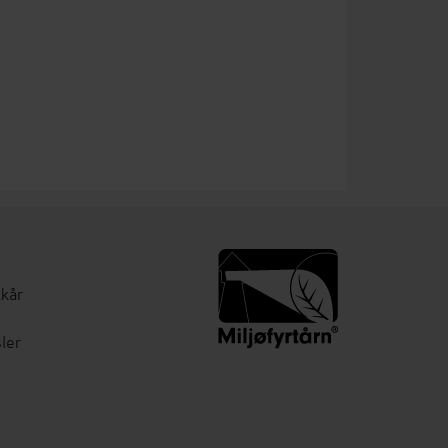
lkår
ler