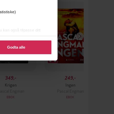
atistiske)
u kan også tilpasse ditt
 eller endre ditt samtykke.
Godta alle
349,-
249,-
Krigen
Ingen
ascal Engman
Pascal Engman
EBOK
EBOK