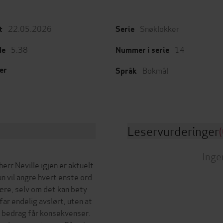
22.05.2026
Snøklokker
t
Serie
5:38
14
de
Nummer i serie
Bokmål
er
Språk
Leservurderinger
(
Inge
err Neville igjen er aktuelt.
n vil angre hvert enste ord
være, selv om det kan bety
ar endelig avslørt, uten at
og bedrag får konsekvenser.