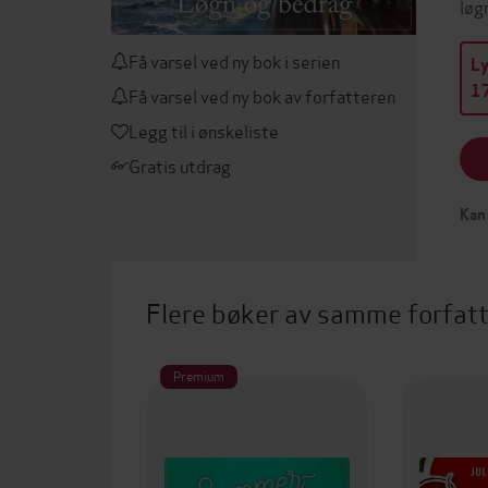
løg
Få varsel ved ny bok i serien
L
17
Få varsel ved ny bok av forfatteren
Legg til i ønskeliste
Gratis utdrag
Kan 
Flere bøker av samme forfat
Premium