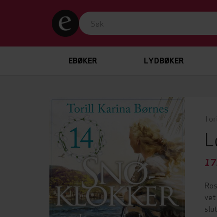
EBØKER
LYDBØKER
Tor
L
17
Ros
vet
slu