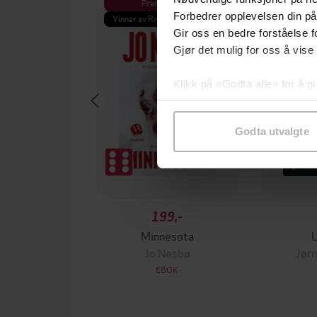
Premium
Pre
Forbedrer opplevelsen din på
Vinner av Rivertonprisen
Første gan
Gir oss en bedre forståelse fo
Gjør det mulig for oss å vise
Klikk på «Godta alle» for å gi
samtykke til spesifikke formå
Godta utvalgte
199,-
Minnesota
Jo Nesbø
Jørn
EBOK