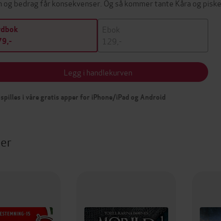
n og bedrag får konsekvenser. Og så kommer tante Kåra og pis
Ebok
ydbok
129,-
9,-
Legg i handlekurven
spilles i våre gratis apper for iPhone/iPad og Android
ter