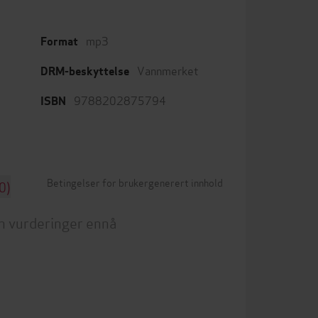
mp3
Format
Vannmerket
DRM-beskyttelse
9788202875794
ISBN
Betingelser for brukergenerert innhold
0)
n vurderinger ennå