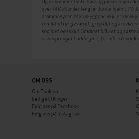
Og så kommer tante Kåra og pisker opp i alle
over til Østlandet lengter Jardar hjem til Vi
drømmesyner. Men skyggene skjuler kanskje 
famlet etter geværet, grep det og kravlet vi
seg lavt og i skjul. Smalnet blikket og søkte 
steinspranget hadde gått, forsøkte å skjeln
OM OSS
Om Ebok.no
K
Ledige stillinger
S
Følg oss på Facebook
O
Følg oss på Instagram
S