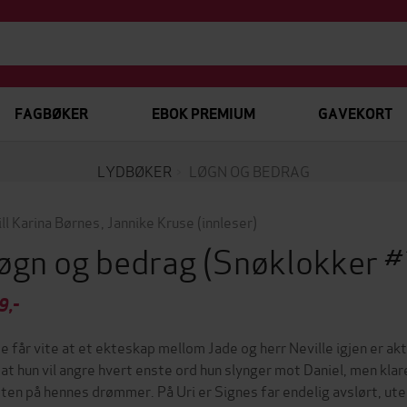
FAGBØKER
EBOK PREMIUM
GAVEKORT
LYDBØKER
LØGN OG BEDRAG
ill Karina Børnes
,
Jannike Kruse
(innleser)
øgn og bedrag
(Snøklokker 
9,-
e får vite at et ekteskap mellom Jade og herr Neville igjen er a
 at hun vil angre hvert enste ord hun slynger mot Daniel, men klar
tten på hennes drømmer. På Uri er Signes far endelig avslørt, uten 