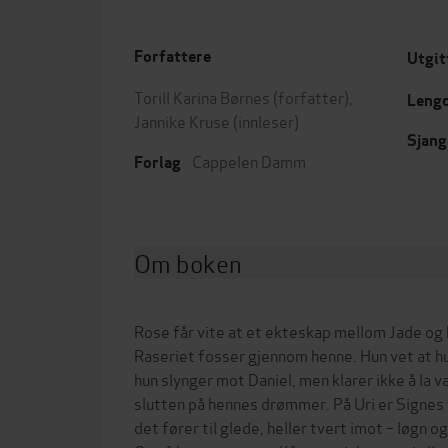
Forfattere
Utgit
Torill Karina Børnes
(forfatter),
Leng
Jannike Kruse
(innleser)
Sjang
Cappelen Damm
Forlag
Om boken
Rose får vite at et ekteskap mellom Jade og h
Raseriet fosser gjennom henne. Hun vet at hu
hun slynger mot Daniel, men klarer ikke å la 
slutten på hennes drømmer. På Uri er Signes f
det fører til glede, heller tvert imot – løgn 