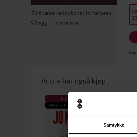
L
Få varsel ved ny bok av forfatteren
17
Legg til i ønskeliste
Kan 
Andre har også kjøpt
Premium
Pre
Vinner av Rivertonprisen
Første gan
Samtykke