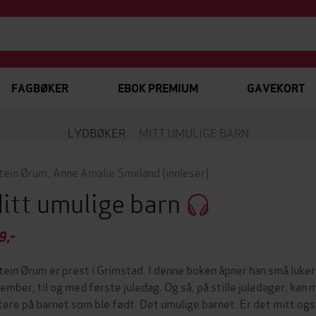
FAGBØKER
EBOK PREMIUM
GAVEKORT
LYDBØKER
MITT UMULIGE BARN
tein Ørum
,
Anne Amalie Smeland
(innleser)
itt umulige barn
9,-
tein Ørum er prest i Grimstad. I denne boken åpner han små luker i 
ember, til og med første juledag. Og så, på stille juledager, ka
tere på barnet som ble født. Det umulige barnet. Er det mitt og