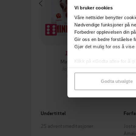
Vi bruker cookies
Våre nettsider benytter cooki
Nødvendige funksjoner på ne
Forbedrer opplevelsen din på
Gir oss en bedre forståelse fo
Gjør det mulig for oss å vise
129,-
Minnesota
Klikk på «Godta alle» for å gi
Jo Nesbø
Jørn
samtykke til spesifikke formå
EBOK
Godta utvalgte
Undertittel
Forfa
25 adventsmeditasjoner
Joste
Amali