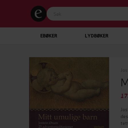
EBØKER
LYDBØKER
Jos
M
17
Jos
des
tet