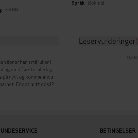
Bokmål
Språk
KABB
g
Leservurderinger
(
Inge
en åpner han små luker i
til og med første juledag.
ene på nytt og komme enda
KUNDESERVICE
BETINGELSER