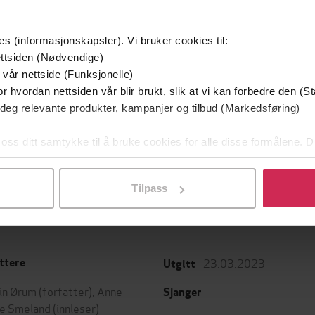
es (informasjonskapsler). Vi bruker cookies til:
ttsiden (Nødvendige)
 vår nettside (Funksjonelle)
r hvordan nettsiden vår blir brukt, slik at vi kan forbedre den (St
 deg relevante produkter, kampanjer og tilbud (Markedsføring)
129,-
79,-
Utskudd
En lykkelig familie
 oss ditt samtykke til å bruke cookies for alle disse formålene. D
 Lier Horst
Stian Hjelvin Andersen
P
l ved å klikke på «Tilpass». Du kan når som helst trekke tilbake
EBOK
EBOK
Tilpass
23.03.2023
ttere
Utgitt
in Ørum
(forfatter),
Anne
Sjanger
e Smeland
(innleser)