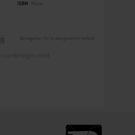
None
ISBN
Betingelser for brukergenerert innhold
0)
n vurderinger ennå