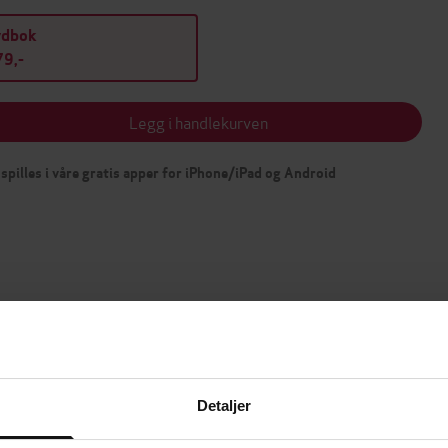
ydbok
9,-
Legg i handlekurven
spilles i våre gratis apper for iPhone/iPad og Android
mium
Premium
g på tilbud
Detaljer