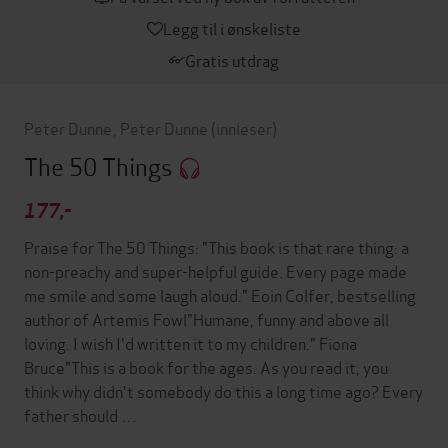
Legg til i ønskeliste
Gratis utdrag
Peter Dunne
,
Peter Dunne
(innleser)
The 50 Things
177,-
Praise for The 50 Things: "This book is that rare thing: a
non-preachy and super-helpful guide. Every page made
me smile and some laugh aloud." Eoin Colfer, bestselling
author of Artemis Fowl"Humane, funny and above all
loving. I wish I'd written it to my children." Fiona
Bruce"This is a book for the ages. As you read it, you
think why didn't somebody do this a long time ago? Every
father should …