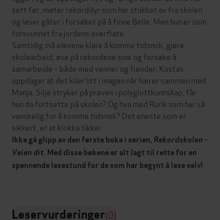
sett før, møter rekorddyr som har stukket av fra skolen
og løser gåter i forsøket på å finne Belle. Men hun er som
forsvunnet fra jordens overflate.
Samtidig må elevene klare å komme tidsnok, gjøre
skolearbeid, øve på rekordene sine og forsøke å
samarbeide – både med venner og fiender. Kostas
oppdager at det kiler litt i magen når han er sammen med
Manja. Silje stryker på prøven i polyglottkunnskap, får
hun da fortsette på skolen? Og hva med Rurik som har så
vanskelig for å komme tidsnok? Det eneste som er
sikkert, er at klokka tikker.
Ikke gå glipp av den første boka i serien,
Rekordskolen -
Veien dit
. Med disse bøkene er alt lagt til rette for en
spennende lesestund for de som har begynt å lese selv!
Leservurderinger
(0)