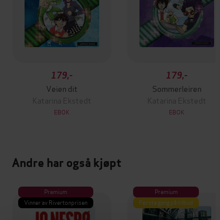
179,-
179,-
Veien dit
Sommerleiren
Katarina Ekstedt
Katarina Ekstedt
EBOK
EBOK
Andre har også kjøpt
Premium
Premium
Vinner av Rivertonprisen
Første gang på tilbud