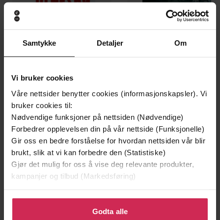
Samtykke
Detaljer
Om
Vi bruker cookies
Våre nettsider benytter cookies (informasjonskapsler). Vi
bruker cookies til:
Nødvendige funksjoner på nettsiden (Nødvendige)
199,-
349,-
Forbedrer opplevelsen din på vår nettside (Funksjonelle)
Minnesota
Utskudd
Gir oss en bedre forståelse for hvordan nettsiden vår blir
Jo Nesbø
Jørn Lier Horst
brukt, slik at vi kan forbedre den (Statistiske)
EBOK
EBOK
Gjør det mulig for oss å vise deg relevante produkter,
kampanjer og tilbud (Markedsføring)
Klikk på «Godta alle» for å gi oss ditt samtykke til å
Katarina Ekstedt
(forfatter),
Anna Winberg
Forfattere
bruke cookies for alle disse formålene. Du kan også
Godta alle