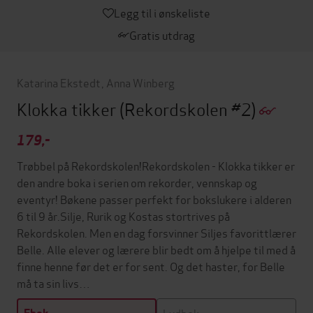
Legg til i ønskeliste
Gratis utdrag
Katarina Ekstedt
,
Anna Winberg
Klokka tikker
(Rekordskolen #2)
179,-
Trøbbel på Rekordskolen!Rekordskolen - Klokka tikker er
den andre boka i serien om rekorder, vennskap og
eventyr! Bøkene passer perfekt for bokslukere i alderen
6 til 9 år.Silje, Rurik og Kostas stortrives på
Rekordskolen. Men en dag forsvinner Siljes favorittlærer
Belle. Alle elever og lærere blir bedt om å hjelpe til med å
finne henne før det er for sent. Og det haster, for Belle
må ta sin livs…
Lydbok