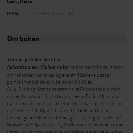
beskyttelse
9788202766108
ISBN
Om boken
Trøbbel på Rekordskolen!
r
er den andre boka i serien
Rekordskolen - Klokka tikke
om rekorder, vennskap og eventyr! Bøkene passer
perfekt for bokslukere i alderen 6 til 9 år.
Silje, Rurik og Kostas stortrives på Rekordskolen. Men
en dag forsvinner Siljes favorittlærer Belle. Alle elever
og lærere blir bedt om å hjelpe til med å finne henne før
det er for sent. Og det haster, for Belle må ta sin
livsviktige medisin før det har gått tre dager. Jakten på
Belle fører Silje, Kostas og Rurik rundt på øya der skolen
ligger, og de oppdager nye og farlige steder de ikke har