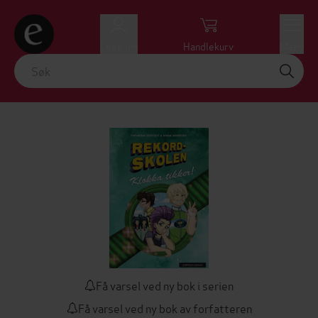
Logg inn
Handlekurv
Meny
Få varsel ved ny bok i serien
Få varsel ved ny bok av forfatteren