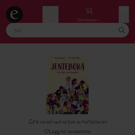
Logg inn
Handlekurv
Meny
Få varsel ved ny bok av forfatteren
Legg til i ønskeliste