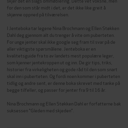
skjer det en slags ommøblering. Dette vet voksne, men
for den som står midt i det, er det ikke like greit å
skjønne oppned på tilværelsen.
I Jenteboka tar legene Nina Brochmann og Ellen Støkken
Dahl deg gjennom alt du trenger å vite om puberteten.
For unge jenter skal ikke google seg fram til svar på de
aller viktigste spørsmålene. Jenteboka er en
kvalitetsguide fra to av landets mest populære leger,
som kjenner jentekroppen ut og inn. De gir tips, triks,
historier fra virkeligheten og gode råd til den som snart
skal inn i puberteten. Og fordi noen kommer i puberteten
tidlig og andre sent, er denne boka skrevet med tanke på
begge tilfeller, og passer for jenter fra 9 til 16 år.
Nina Brochmann og Ellen Støkken Dahl er forfatterne bak