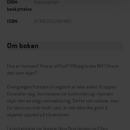
Vannmerket
DRM-
beskyttelse
9788203266485
ISBN
Om boken
Hva er mensen? Hva er utflod? Må jeg bruke BH? Hva er
det som skjer?
Overgangen fra barn til ungdom er ikke enkel. Kroppen
forandrer seg, hormonene tar kontrollen og i hjernen
skjer det en slags ommøblering. Dette vet voksne, men
for den som står midt i det, er det ikke like greit å
skjønne oppned på tilværelsen.
I «Jenteboka» tar legene Nina Brochmann og Ellen