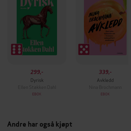
299,-
339,-
Dyrisk
Avkledd
Ellen Støkken Dahl
Nina Brochmann
EBOK
EBOK
Andre har også kjøpt