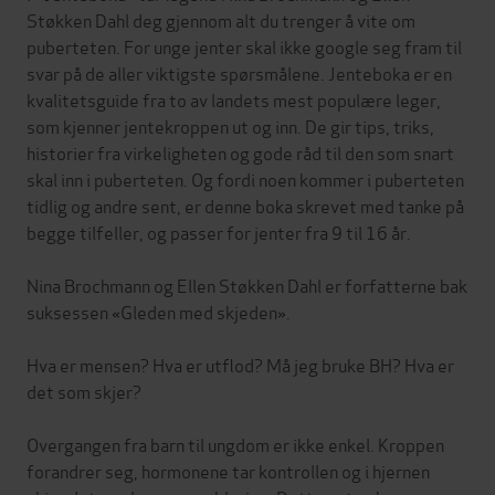
Støkken Dahl deg gjennom alt du trenger å vite om
puberteten. For unge jenter skal ikke google seg fram til
svar på de aller viktigste spørsmålene. Jenteboka er en
kvalitetsguide fra to av landets mest populære leger,
som kjenner jentekroppen ut og inn. De gir tips, triks,
historier fra virkeligheten og gode råd til den som snart
skal inn i puberteten. Og fordi noen kommer i puberteten
tidlig og andre sent, er denne boka skrevet med tanke på
begge tilfeller, og passer for jenter fra 9 til 16 år.
Nina Brochmann og Ellen Støkken Dahl er forfatterne bak
suksessen «Gleden med skjeden».
Hva er mensen? Hva er utflod? Må jeg bruke BH? Hva er
det som skjer?
Overgangen fra barn til ungdom er ikke enkel. Kroppen
forandrer seg, hormonene tar kontrollen og i hjernen