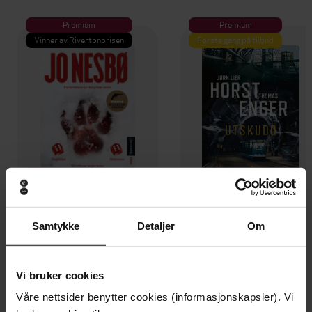
Premium
Premium
Vinner av Rivertonprisen
Første gang på tilbud
Samtykke
Detaljer
Om
129,-
129,-
Minnesota
Utskudd
Jo Nesbø
Jørn Lier Horst
Vi bruker cookies
EBOK
EBOK
Våre nettsider benytter cookies (informasjonskapsler). Vi