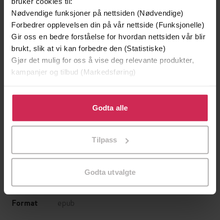
bruker cookies til:
Nødvendige funksjoner på nettsiden (Nødvendige)
Forbedrer opplevelsen din på vår nettside (Funksjonelle)
Ellen og Ninas guide til puberteten
Undertittel
Gir oss en bedre forståelse for hvordan nettsiden vår blir
brukt, slik at vi kan forbedre den (Statistiske)
Nina Brochmann
(forfatter),
Ellen Støkken
Forfattere
Gjør det mulig for oss å vise deg relevante produkter,
Dahl
(forfatter),
Magnhild Winsnes
kampanjer og tilbud (Markedsføring)
(illustratør)
Klikk på «Godta alle» for å gi oss ditt samtykke til å
Aschehoug
Forlag
bruke cookies for alle disse formålene. Du kan også
Godta alle
18.10.2019
tilpasse ditt samtykke til spesifikke formål ved å klikke
Utgitt
på «Tilpass». Du kan når som helst trekke tilbake eller
262
sider
Tilpass
Lengde
endre ditt samtykke.
9-12 år
,
Barnebøker
Sjanger
Godta utvalgte
Bokmål
Språk
epub
Format