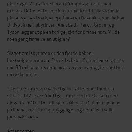
planlegger å invadere leiren på oppdrag fra titanen
Kronos. Det eneste som kan forhindre at Lukes skumle
planer settes i verk, er oppfinneren Daedalus, som holder
til dypt inne i labyrinten. Annabeth, Percy, Grover og
Tyson legger ut på en farlige jakt for å finne ham. Vil de
noen gang finne veien ut igjen?
Slaget om labyrinten er den fjerde boken i
bestselgerserien om Percy Jackson. Serien har solgt mer
enn 50 millioner eksemplarer verden over og har mottatt
en rekke priser.
«Det er en usedvanlig dyktig forfatter som får dette
stoffet til å leve så heftig ... man merker klassen i den
elegante måten fortellingen vikles ut på, dimensjonene
på buene, kraften i oppbyggingen og det universelle
perspektivet.»
Aftenposten