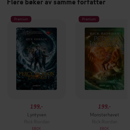
Flere bøker av samme forfatter
Premium
Premium
199,-
199,-
Lyntyven
Monsterhavet
Rick Riordan
Rick Riordan
EBOK
EBOK