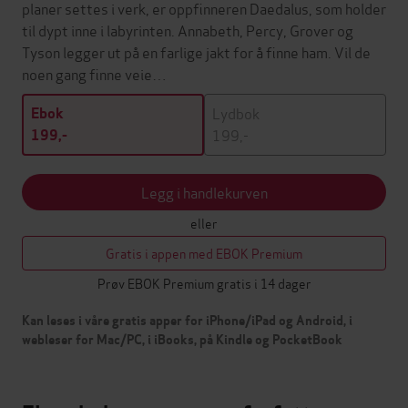
planer settes i verk, er oppfinneren Daedalus, som holder
til dypt inne i labyrinten. Annabeth, Percy, Grover og
Tyson legger ut på en farlige jakt for å finne ham. Vil de
noen gang finne veie…
Lydbok
Ebok
199,-
199,-
Legg i handlekurven
eller
Gratis i appen med EBOK Premium
Prøv EBOK Premium gratis i 14 dager
Kan leses i våre gratis apper for iPhone/iPad og Android, i
webleser for Mac/PC, i iBooks, på Kindle og PocketBook