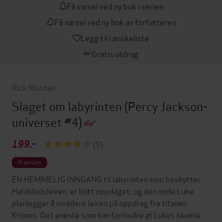
Få varsel ved ny bok i serien
Få varsel ved ny bok av forfatteren
Legg til i ønskeliste
Gratis utdrag
Rick Riordan
Slaget om labyrinten
(Percy Jackson-
universet #4)
199,-
(5)
Premium
EN HEMMELIG INNGANG til labyrinten som beskytter
Halvblodsleiren, er blitt oppdaget, og den onde Luke
planlegger å invadere leiren på oppdrag fra titanen
Kronos. Det eneste som kan forhindre at Lukes skumle