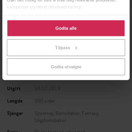
199,-
199,-
kampanjer og tilbud (Markedsføring)
Den siste olympier
Monsterhavet
Rick Riordan
Rick Riordan
Klikk på «Godta alle» for å gi oss ditt samtykke til å
EBOK
EBOK
bruke cookies for alle disse formålene. Du kan også
Godta alle
tilpasse ditt samtykke til spesifikke formål ved å klikke
på «Tilpass». Du kan når som helst trekke tilbake eller
Tilpass
endre ditt samtykke.
Rick Riordan
(forfatter),
Torleif Sjøgren-
Forfattere
Erichsen
(oversetter)
Godta utvalgte
Schibsted
Forlag
08.02.2013
Utgitt
390
sider
Lengde
Spenning
,
Barnebøker
,
Fantasy
,
Sjanger
Ungdomsbøker
Percy Jackson-universet