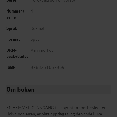
Serie
4
Nummer i
serie
Bokmål
Språk
epub
Format
Vannmerket
DRM-
beskyttelse
9788251657969
ISBN
Om boken
EN HEMMELIG INNGANG til labyrinten som beskytter
Halvblodsleiren, er blitt oppdaget, og den onde Luke