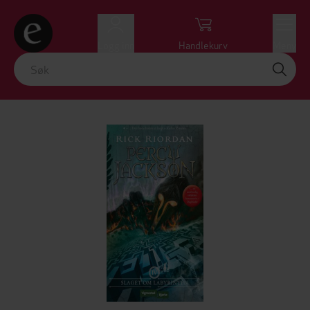
Logg inn
Handlekurv
Meny