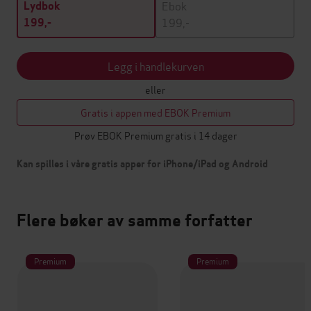
Ebok
Lydbok
199,-
199,-
Legg i handlekurven
eller
Gratis i appen med EBOK Premium
Prøv EBOK Premium gratis i 14 dager
Kan spilles i våre gratis apper for iPhone/iPad og Android
Flere bøker av samme forfatter
Premium
Premium