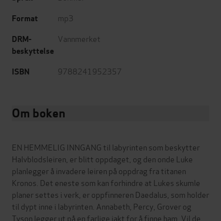
mp3
Format
Vannmerket
DRM-
beskyttelse
9788241952357
ISBN
Om boken
EN HEMMELIG INNGANG til labyrinten som beskytter
Halvblodsleiren, er blitt oppdaget, og den onde Luke
planlegger å invadere leiren på oppdrag fra titanen
Kronos. Det eneste som kan forhindre at Lukes skumle
planer settes i verk, er oppfinneren Daedalus, som holder
til dypt inne i labyrinten. Annabeth, Percy, Grover og
Tyson legger ut på en farlige jakt for å finne ham. Vil de