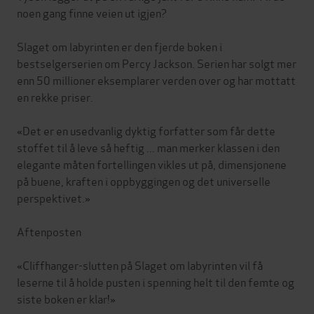
noen gang finne veien ut igjen?
Slaget om labyrinten er den fjerde boken i
bestselgerserien om Percy Jackson. Serien har solgt mer
enn 50 millioner eksemplarer verden over og har mottatt
en rekke priser.
«Det er en usedvanlig dyktig forfatter som får dette
stoffet til å leve så heftig ... man merker klassen i den
elegante måten fortellingen vikles ut på, dimensjonene
på buene, kraften i oppbyggingen og det universelle
perspektivet.»
Aftenposten
«Cliffhanger-slutten på Slaget om labyrinten vil få
leserne til å holde pusten i spenning helt til den femte og
siste boken er klar!»