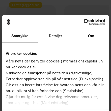
Første gang på tilbud
Samtykke
Detaljer
Om
Vi bruker cookies
Våre nettsider benytter cookies (informasjonskapsler). Vi
bruker cookies til:
Nødvendige funksjoner på nettsiden (Nødvendige)
Forbedrer opplevelsen din på vår nettside (Funksjonelle)
209,-
399,-
Gir oss en bedre forståelse for hvordan nettsiden vår blir
Døde sjeler synger ikke
Den siste saken
brukt, slik at vi kan forbedre den (Statistiske)
Jussi Adler-Olsen
Jørn Lier Horst
Gjør det mulig for oss å vise deg relevante produkter,
LYDBOK
LYDBOK
kampanjer og tilbud (Markedsføring)