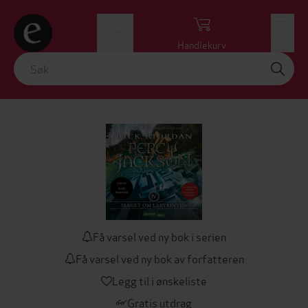
Logg inn
Handlekurv
Meny
Få varsel ved ny bok i serien
Få varsel ved ny bok av forfatteren
Legg til i ønskeliste
Gratis utdrag