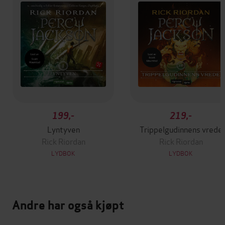
199,-
219,-
Lyntyven
Trippelgudinnens vrede
Rick Riordan
Rick Riordan
LYDBOK
LYDBOK
Andre har også kjøpt