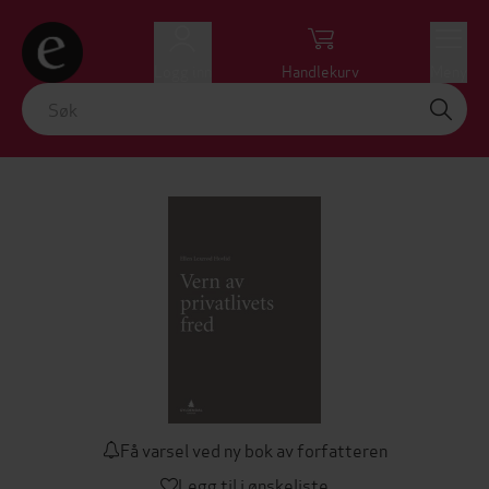
Logg inn
Handlekurv
Meny
Få varsel ved ny bok av forfatteren
Legg til i ønskeliste