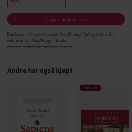
845,-
Legg i handlekurven
Kan leses i våre gratis apper for iPhone/iPad og Android, i
webleser for Mac/PC og i iBooks
Kan leses på Kindle og PocketBook
Andre har også kjøpt
Premium