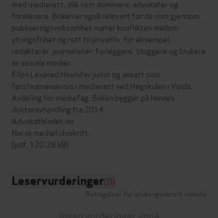
med medierett, slik som dommere, advokater og
forelesere. Boken er også relevant for de som gjennom
publiseringsvirksomhet møter konflikten mellom
ytringsfrihet og rett til privatliv, for eksempel
redaktører, journalister, forleggere, bloggere og brukere
av sosiale medier.
Ellen Lexerød Hovlid
er jurist og ansatt som
førsteamanuensis i medierett ved Høgskulen i Volda,
Avdeling for mediefag. Boken bygger på hennes
doktoravhandling fra 2014.
Advokatbladet.no:
Norsk medietidsskrift:
Leservurderinger
(0)
Betingelser for brukergenerert innhold
Ingen vurderinger ennå