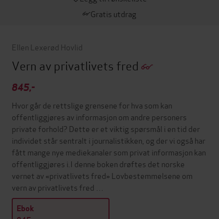
Gratis utdrag
Ellen Lexerød Hovlid
Vern av privatlivets fred
845,-
Hvor går de rettslige grensene for hva som kan
offentliggjøres av informasjon om andre personers
private forhold? Dette er et viktig spørsmål i en tid der
individet står sentralt i journalistikken, og der vi også har
fått mange nye mediekanaler som privat informasjon kan
offentliggjøres i.I denne boken drøftes det norske
vernet av «privatlivets fred» Lovbestemmelsene om
vern av privatlivets fred …
Ebok