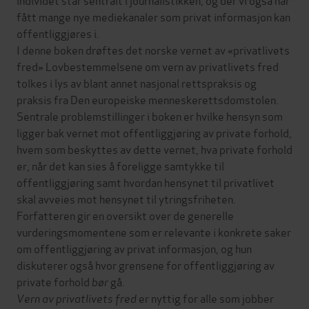
fått mange nye mediekanaler som privat informasjon kan
offentliggjøres i.
I denne boken drøftes det norske vernet av «privatlivets
fred» Lovbestemmelsene om vern av privatlivets fred
tolkes i lys av blant annet nasjonal rettspraksis og
praksis fra Den europeiske menneskerettsdomstolen.
Sentrale problemstillinger i boken er hvilke hensyn som
ligger bak vernet mot offentliggjøring av private forhold,
hvem som beskyttes av dette vernet, hva private forhold
er, når det kan sies å foreligge samtykke til
offentliggjøring samt hvordan hensynet til privatlivet
skal avveies mot hensynet til ytringsfriheten.
Forfatteren gir en oversikt over de generelle
vurderingsmomentene som er relevante i konkrete saker
om offentliggjøring av privat informasjon, og hun
diskuterer også hvor grensene for offentliggjøring av
private forhold
bør
gå.
Vern av privatlivets fred
er nyttig for alle som jobber