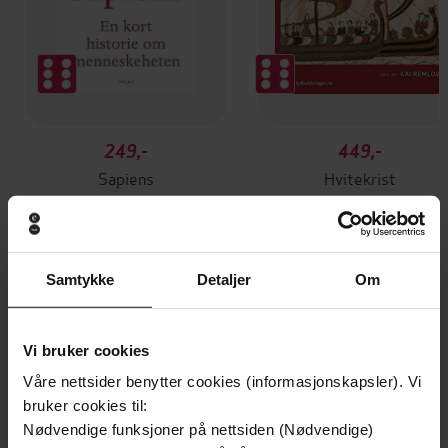
249,-
449,-
Sapiens
Hvitekrist
Yuval Noah Harari
Tore Skeie
EBOK
LYDBOK
Samtykke
Detaljer
Om
Ellen Lexerød Hovlid
(forfatter)
Forfattere
Vi bruker cookies
Gyldendal juridisk
Forlag
Våre nettsider benytter cookies (informasjonskapsler). Vi
bruker cookies til:
05.08.2015
Utgitt
Nødvendige funksjoner på nettsiden (Nødvendige)