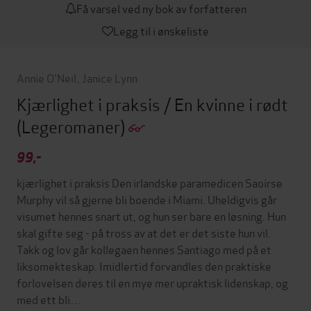
Få varsel ved ny bok av forfatteren
Legg til i ønskeliste
Annie O'Neil
,
Janice Lynn
Kjærlighet i praksis / En kvinne i rødt
(Legeromaner)
99,-
kjærlighet i praksis Den irlandske paramedicen Saoirse
Murphy vil så gjerne bli boende i Miami. Uheldigvis går
visumet hennes snart ut, og hun ser bare en løsning. Hun
skal gifte seg - på tross av at det er det siste hun vil.
Takk og lov går kollegaen hennes Santiago med på et
liksomekteskap. Imidlertid forvandles den praktiske
forlovelsen deres til en mye mer upraktisk lidenskap, og
med ett bli…