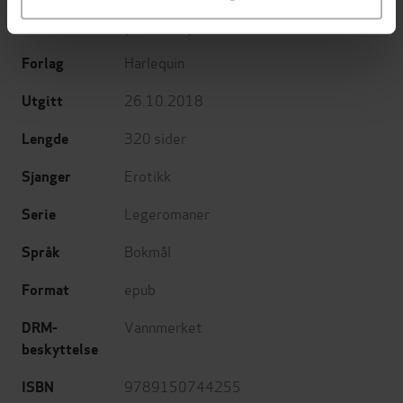
Annie O'Neil
(forfatter),
Janice Lynn
Forfattere
(forfatter)
Harlequin
Forlag
26.10.2018
Utgitt
320
sider
Lengde
Erotikk
Sjanger
Legeromaner
Serie
Bokmål
Språk
epub
Format
Vannmerket
DRM-
beskyttelse
9789150744255
ISBN