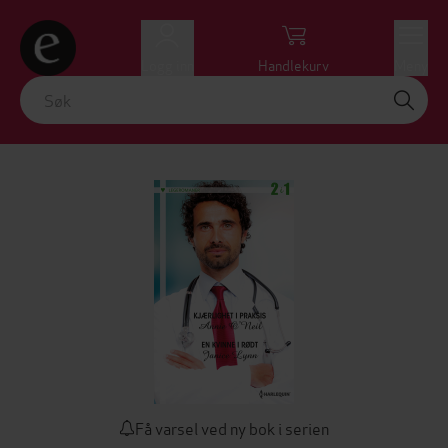
Logg inn
Handlekurv
Meny
Få varsel ved ny bok i serien