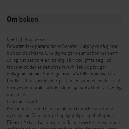
Om boken
kjærlighet i praksis
Den irlandske paramedicen Saoirse Murphy vil så gjerne
bli boende i Miami. Uheldigvis går visumet hennes snart
ut, og hun ser bare en løsning. Hun skal gifte seg - på
tross av at det er det siste hun vil. Takk og lov går
kollegaen hennes Santiago med på et liksomekteskap.
Imidlertid forvandles den praktiske forlovelsen deres til
en mye mer upraktisk lidenskap, og med ett blir alt veldig
komplisert.
En kvinne i rødt
Kvinnebedåreren Tyler Donaldson tror ikke sine egne
øyne da han får se den grå og kjedelige legekollegaen
Eleanor Aston iført en glitrende og svært ettersittende
rød kjole på en veldedighetsfest. Aldri før har en kvinne