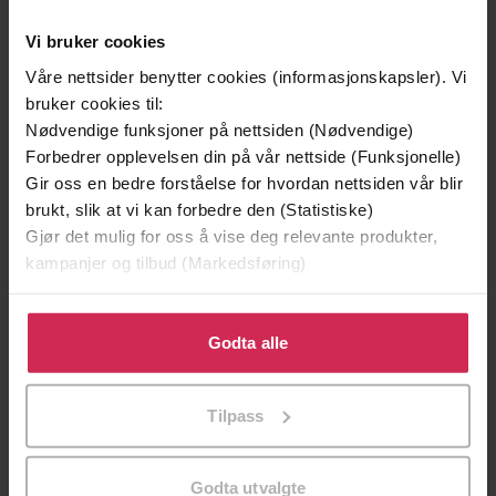
Vi bruker cookies
Våre nettsider benytter cookies (informasjonskapsler). Vi
bruker cookies til:
Nødvendige funksjoner på nettsiden (Nødvendige)
Forbedrer opplevelsen din på vår nettside (Funksjonelle)
Gir oss en bedre forståelse for hvordan nettsiden vår blir
brukt, slik at vi kan forbedre den (Statistiske)
Gjør det mulig for oss å vise deg relevante produkter,
kampanjer og tilbud (Markedsføring)
39,-
49,-
Klikk på «Godta alle» for å gi oss ditt samtykke til å
Forbudt lidenskap
Æresordet
bruke cookies for alle disse formålene. Du kan også
Godta alle
Kitty Summers
Annikki Øvergård
tilpasse ditt samtykke til spesifikke formål ved å klikke
EBOK
EBOK
på «Tilpass». Du kan når som helst trekke tilbake eller
Tilpass
endre ditt samtykke.
Godta utvalgte