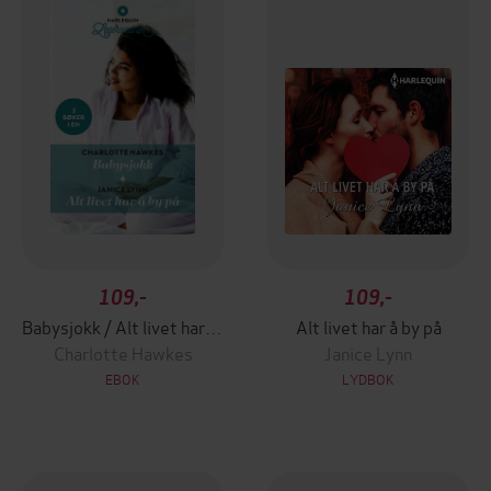
109,-
109,-
Babysjokk / Alt livet har å by på
Alt livet har å by på
Charlotte Hawkes
Janice Lynn
EBOK
LYDBOK