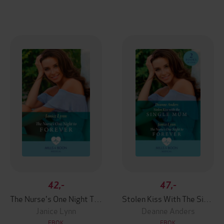
42,-
47,-
The Nurse's One Night To Forever
Stolen Kiss With The Single Mum / The Nurse's One Night To Forever
Janice Lynn
Deanne Anders
EBOK
EBOK