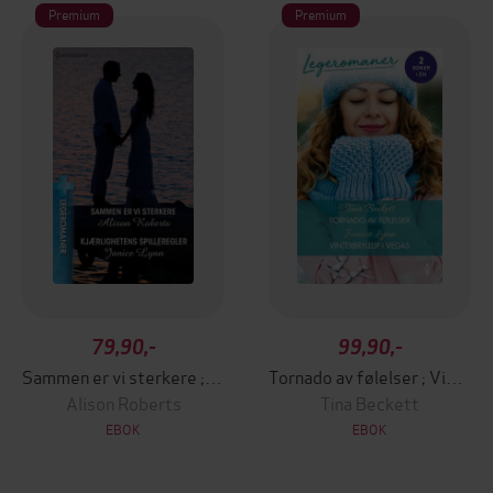
Premium
Premium
79,90,-
99,90,-
Sammen er vi sterkere ; Kjærlighetens spilleregler
Tornado av følelser ; Vinterbryllup i Vegas
Alison Roberts
Tina Beckett
EBOK
EBOK