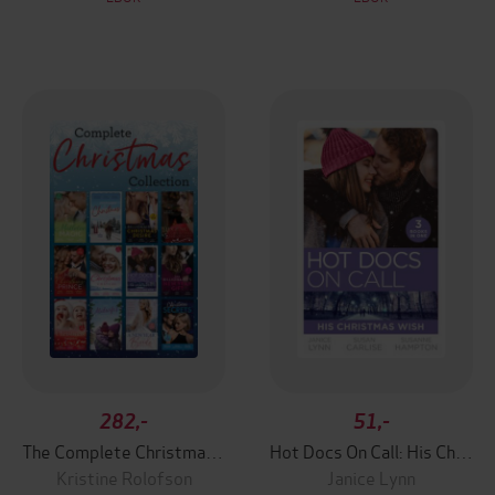
282,-
51,-
The Complete Christmas Collection
Hot Docs On Call: His Christmas Wish
Kristine Rolofson
Janice Lynn