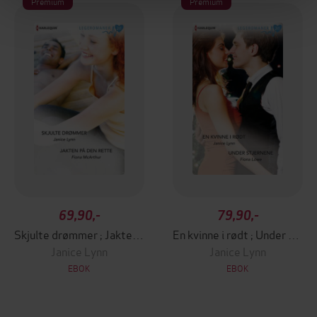
Premium
Premium
69,90,-
79,90,-
Skjulte drømmer ; Jakten på den rette
En kvinne i rødt ; Under stjernene
Janice Lynn
Janice Lynn
EBOK
EBOK