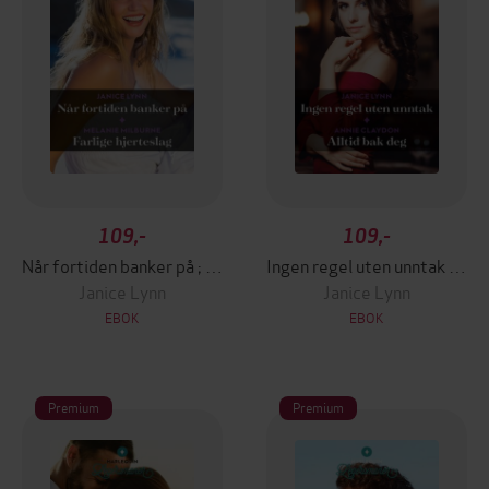
109,-
109,-
Når fortiden banker på ; Farlige hjerteslag
Ingen regel uten unntak ; Alltid bak deg
Janice Lynn
Janice Lynn
EBOK
EBOK
Premium
Premium