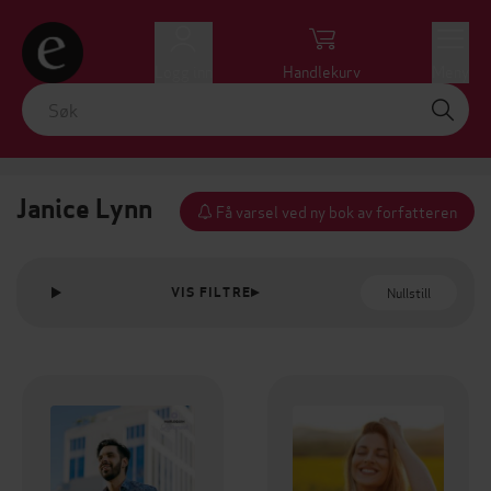
Logg inn
Handlekurv
Meny
Janice Lynn
Få varsel ved ny bok av forfatteren
Nullstill
VIS FILTRE