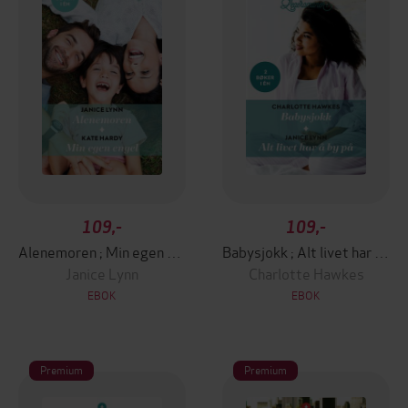
109,-
109,-
Alenemoren ; Min egen engel
Babysjokk ; Alt livet har å by på
Janice Lynn
Charlotte Hawkes
EBOK
EBOK
Premium
Premium