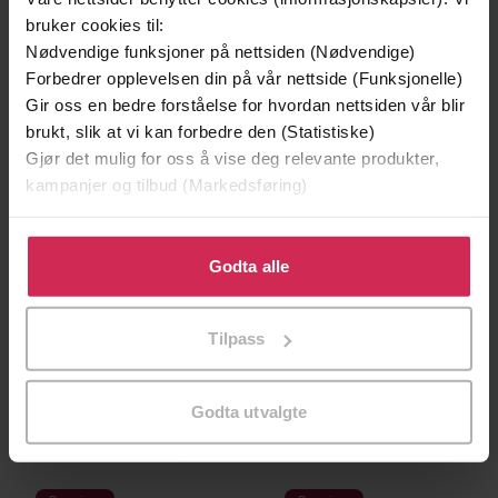
bruker cookies til:
Nødvendige funksjoner på nettsiden (Nødvendige)
Forbedrer opplevelsen din på vår nettside (Funksjonelle)
Gir oss en bedre forståelse for hvordan nettsiden vår blir
brukt, slik at vi kan forbedre den (Statistiske)
Gjør det mulig for oss å vise deg relevante produkter,
kampanjer og tilbud (Markedsføring)
Klikk på «Godta alle» for å gi oss ditt samtykke til å
bruke cookies for alle disse formålene. Du kan også
Godta alle
tilpasse ditt samtykke til spesifikke formål ved å klikke
på «Tilpass». Du kan når som helst trekke tilbake eller
99,90,-
79,90,-
Tilpass
endre ditt samtykke.
Kjærlighet i praksis ; En kvinne i rødt
Å ta utfordringen ; Helt feil mann?
Annie O'Neil
Janice Lynn
EBOK
EBOK
Godta utvalgte