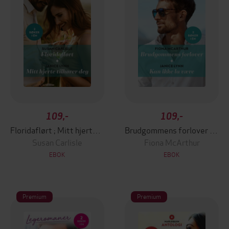
109,-
109,-
Floridaflørt ; Mitt hjerte tilhører deg
Brudgommens forlover ; Kan ikke la være
Susan Carlisle
Fiona McArthur
EBOK
EBOK
Premium
Premium