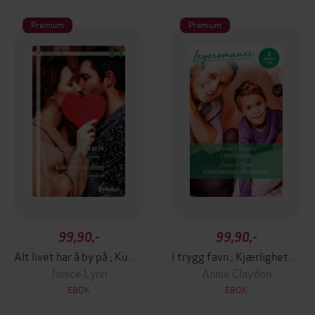
Premium
Premium
99,90,-
99,90,-
Alt livet har å by på ; Kunsten å gå videre
I trygg favn ; Kjærlighetens spilleregler
Janice Lynn
Annie Claydon
EBOK
EBOK