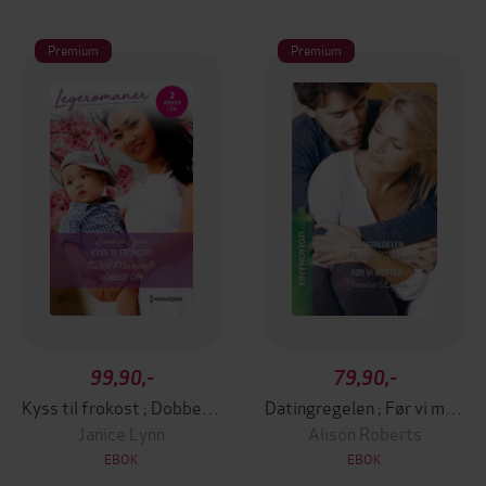
Premium
Premium
99,90,-
79,90,-
Kyss til frokost ; Dobbelt opp
Datingregelen ; Før vi møttes
Janice Lynn
Alison Roberts
EBOK
EBOK