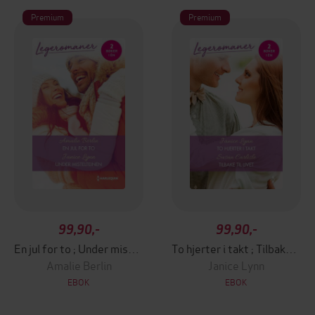
Premium
Premium
99,90,-
99,90,-
En jul for to ; Under mistelteinen
To hjerter i takt ; Tilbake til livet
Amalie Berlin
Janice Lynn
EBOK
EBOK