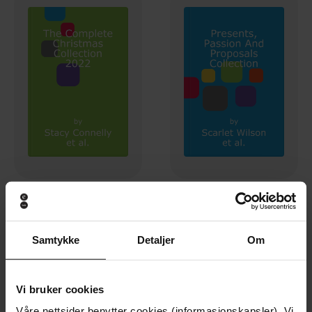
1599,-
525,-
The Complete Christmas Collection 2022
Presents, Passion And Proposals Collection
Stacy Connelly
Scarlet Wilson
Samtykke
Detaljer
Om
EBOK
EBOK
Vi bruker cookies
Premium
Premium
Våre nettsider benytter cookies (informasjonskapsler). Vi