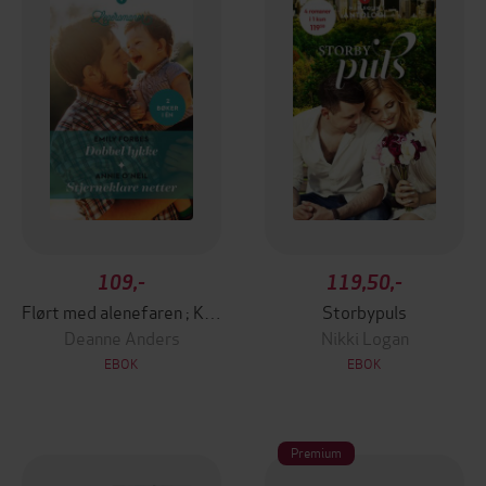
109,-
119,50,-
Flørt med alenefaren ; Kjærlighetens spilleregler
Storbypuls
Deanne Anders
Nikki Logan
EBOK
EBOK
Premium