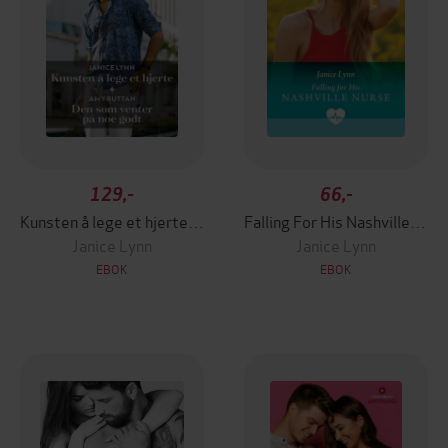
129,-
66,-
Kunsten å lege et hjerte ; Den som venter på noe godt
Falling For His Nashville Nurse
Janice Lynn
Janice Lynn
EBOK
EBOK