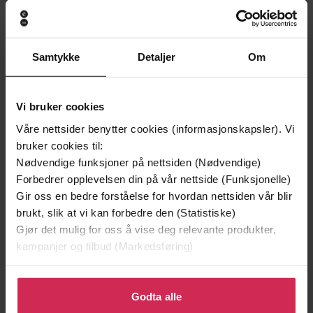
Samtykke
Detaljer
Om
149,-
229,-
Foreldremagi
12 regler for livet
Vi bruker cookies
Hedvig Montgomery
Jordan B. Peterson
Våre nettsider benytter cookies (informasjonskapsler). Vi
EBOK
EBOK
bruker cookies til:
Nødvendige funksjoner på nettsiden (Nødvendige)
Forbedrer opplevelsen din på vår nettside (Funksjonelle)
Gir oss en bedre forståelse for hvordan nettsiden vår blir
tanketrening for foreldre
brukt, slik at vi kan forbedre den (Statistiske)
Undertittel
Gjør det mulig for oss å vise deg relevante produkter,
Line Langaard Solberg
(forfatter)
Forfattere
kampanjer og tilbud (Markedsføring)
Gyldendal
Forlag
Klikk på «Godta alle» for å gi oss ditt samtykke til å
bruke cookies for alle disse formålene. Du kan også
Godta alle
14.01.2019
Utgitt
tilpasse ditt samtykke til spesifikke formål ved å klikke