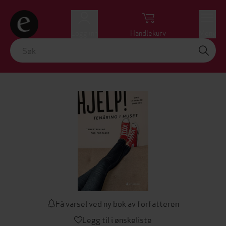
Logg inn
Handlekurv
Meny
Få varsel ved ny bok av forfatteren
Legg til i ønskeliste