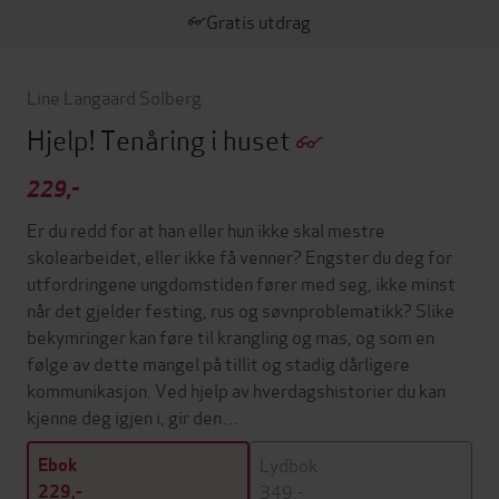
Gratis utdrag
Line Langaard Solberg
Hjelp! Tenåring i huset
229,-
Er du redd for at han eller hun ikke skal mestre
skolearbeidet, eller ikke få venner? Engster du deg for
utfordringene ungdomstiden fører med seg, ikke minst
når det gjelder festing, rus og søvnproblematikk? Slike
bekymringer kan føre til krangling og mas, og som en
følge av dette mangel på tillit og stadig dårligere
kommunikasjon. Ved hjelp av hverdagshistorier du kan
kjenne deg igjen i, gir den…
Lydbok
Ebok
349,-
229,-