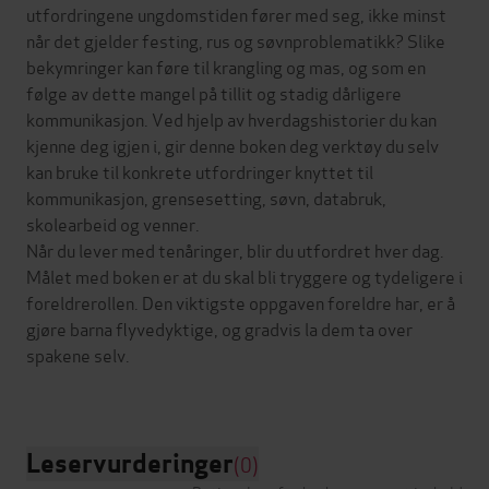
utfordringene ungdomstiden fører med seg, ikke minst
når det gjelder festing, rus og søvnproblematikk? Slike
bekymringer kan føre til krangling og mas, og som en
følge av dette mangel på tillit og stadig dårligere
kommunikasjon. Ved hjelp av hverdagshistorier du kan
kjenne deg igjen i, gir denne boken deg verktøy du selv
kan bruke til konkrete utfordringer knyttet til
kommunikasjon, grensesetting, søvn, databruk,
skolearbeid og venner.
Når du lever med tenåringer, blir du utfordret hver dag.
Målet med boken er at du skal bli tryggere og tydeligere i
foreldrerollen. Den viktigste oppgaven foreldre har, er å
gjøre barna flyvedyktige, og gradvis la dem ta over
spakene selv.
Leservurderinger
(0)