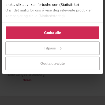
brukt, slik at vi kan forbedre den (Statistiske)
Gjør det mulig for oss å vise deg relevante produkter,
kampanjer og tilbud (Markedsføring)
Klikk på «Godta alle» for å gi oss ditt samtykke til å
bruke cookies for alle disse formålene. Du kan også
Godta alle
tilpasse ditt samtykke til spesifikke formål ved å klikke
på «Tilpass». Du kan når som helst trekke tilbake eller
Tilpass
endre ditt samtykke.
349,-
Godta utvalgte
Hjelp! Tenåring i huset
Line Langaard Solberg
LYDBOK