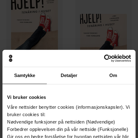
Samtykke
Detaljer
Om
229,-
349,-
Hjelp! Tenåring i huset
Hjelp! Tenåring i huset
Line Langaard Solberg
Line Langaard Solberg
Vi bruker cookies
EBOK
LYDBOK
Våre nettsider benytter cookies (informasjonskapsler). Vi
bruker cookies til:
Nødvendige funksjoner på nettsiden (Nødvendige)
Premium
Forbedrer opplevelsen din på vår nettside (Funksjonelle)
Gir oss en bedre forståelse for hvordan nettsiden vår blir