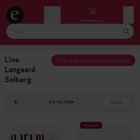
Logg inn
Handlekurv
Meny
Line
Få varsel ved ny bok av forfatteren
Langaard
Solberg
Nullstill
VIS FILTRE
Premium