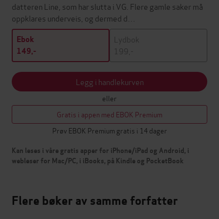
datteren Line, som har slutta i VG. Flere gamle saker må
oppklares underveis, og dermed d…
Lydbok
Ebok
199,-
149,-
Legg i handlekurven
eller
Gratis i appen med EBOK Premium
Prøv EBOK Premium gratis i 14 dager
Kan leses i våre gratis apper for iPhone/iPad og Android, i
webleser for Mac/PC, i iBooks, på Kindle og PocketBook
Flere bøker av samme forfatter