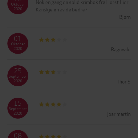
Nok en gang en solid krimbok fra Horst Lier.
Oktober
Kanskje en av de bedre?
2020
Bjørn
01
Oktober
Ragnvald
2020
25
September
Thor S
2020
15
September
joar martin
2020
08