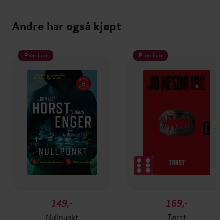
Andre har også kjøpt
Premium
Premium
149,-
169,-
Nullpunkt
Tørst