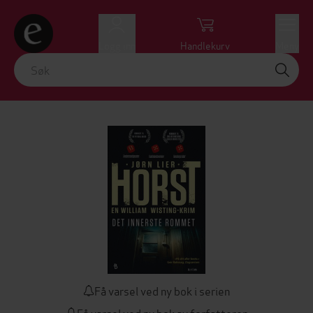
Logg inn
Handlekurv
Meny
Få varsel ved ny bok i serien
Få varsel ved ny bok av forfatteren