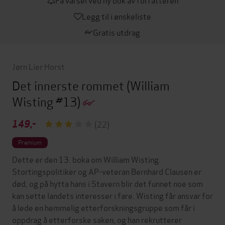
Legg til i ønskeliste
Gratis utdrag
Jørn Lier Horst
Det innerste rommet
(William
Wisting #13)
149,-
(22)
Premium
Dette er den 13. boka om William Wisting.
Stortingspolitiker og AP-veteran Bernhard Clausen er
død, og på hytta hans i Stavern blir det funnet noe som
kan sette landets interesser i fare. Wisting får ansvar for
å lede en hemmelig etterforskningsgruppe som får i
oppdrag å etterforske saken, og han rekrutterer