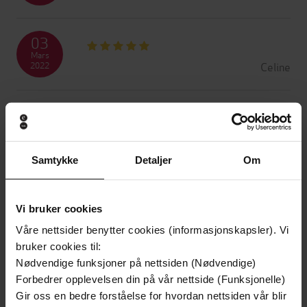
03
Mars
Celine
2022
29
Januar
Henning
2022
Samtykke
Detaljer
Om
18
Januar
Kjellaug Sele
Vi bruker cookies
2022
Våre nettsider benytter cookies (informasjonskapsler). Vi
bruker cookies til:
01
Nødvendige funksjoner på nettsiden (Nødvendige)
Januar
Forbedrer opplevelsen din på vår nettside (Funksjonelle)
Svein
2022
Gir oss en bedre forståelse for hvordan nettsiden vår blir