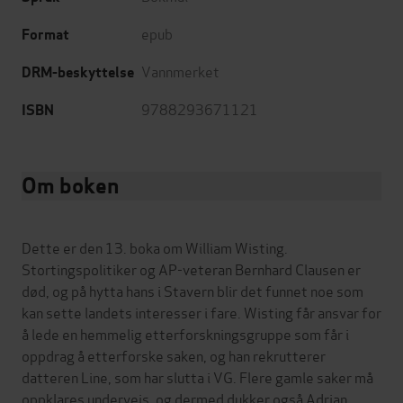
epub
Format
Vannmerket
DRM-beskyttelse
9788293671121
ISBN
Om boken
Dette er den 13. boka om William Wisting.
Stortingspolitiker og AP-veteran Bernhard Clausen er
død, og på hytta hans i Stavern blir det funnet noe som
kan sette landets interesser i fare. Wisting får ansvar for
å lede en hemmelig etterforskningsgruppe som får i
oppdrag å etterforske saken, og han rekrutterer
datteren Line, som har slutta i VG. Flere gamle saker må
oppklares underveis, og dermed dukker også Adrian