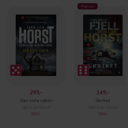
Premium
299,-
149,-
Den siste saken
Skriket
Jørn Lier Horst
Jørn Lier Horst
EBOK
EBOK