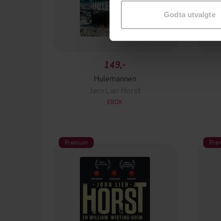
Godta utvalgte
149,-
Hulemannen
Jørn Lier Horst
EBOK
Premium
Pre