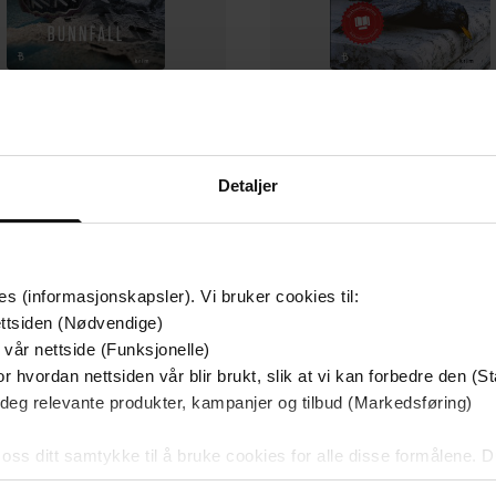
149,-
149,-
Bunnfall
Vinterstengt
Detaljer
Jørn Lier Horst
Jørn Lier Horst
EBOK
EBOK
es (informasjonskapsler). Vi bruker cookies til:
mium
Premium
ttsiden (Nødvendige)
 vår nettside (Funksjonelle)
r hvordan nettsiden vår blir brukt, slik at vi kan forbedre den (St
 deg relevante produkter, kampanjer og tilbud (Markedsføring)
 oss ditt samtykke til å bruke cookies for alle disse formålene. D
l ved å klikke på «Tilpass». Du kan når som helst trekke tilbake