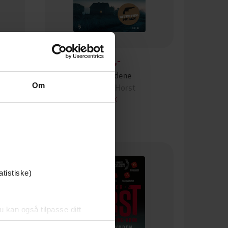
149,-
Jakthundene
Om
Jørn Lier Horst
EBOK
Premium
atistiske)
u kan også tilpasse ditt
 eller endre ditt samtykke.