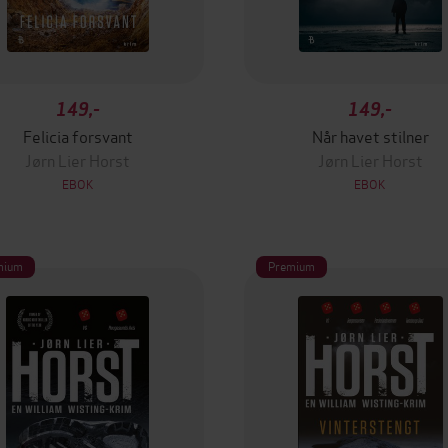
149,-
149,-
Felicia forsvant
Når havet stilner
Jørn Lier Horst
Jørn Lier Horst
EBOK
EBOK
mium
Premium