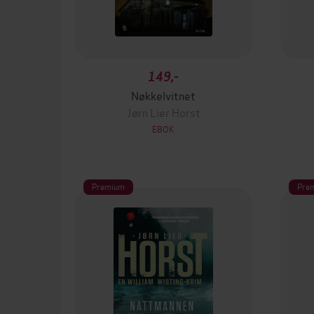
149,-
Nøkkelvitnet
Jørn Lier Horst
EBOK
Premium
Pre