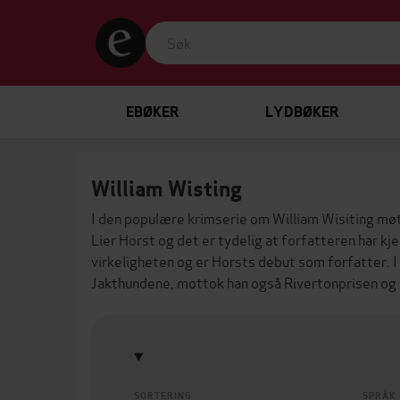
EBØKER
LYDBØKER
William Wisting
I den populære krimserie om William Wisiting møt
Lier Horst
og det er tydelig at forfatteren har kj
virkeligheten og er Horsts debut som forfatter.
Jakthundene
, mottok han også Rivertonprisen og G
SORTERING
SPRÅK