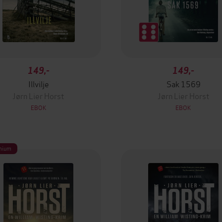
149,-
149,-
Illvilje
Sak 1569
Jørn Lier Horst
Jørn Lier Horst
EBOK
EBOK
mium