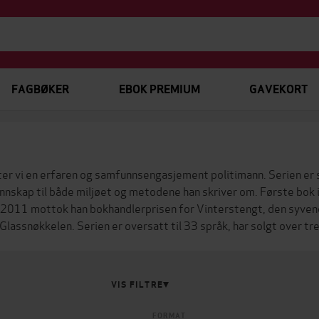
FAGBØKER
EBOK PREMIUM
GAVEKORT
er vi en erfaren og samfunnsengasjement politimann. Serien er 
ennskap til både miljøet og metodene han skriver om.
Første bok i
 I 2011 mottok han bokhandlerprisen for
Vinterstengt
, den syve
lassnøkkelen. Serien er oversatt til 33 språk, har solgt over tre 
VIS FILTRE
FORMAT