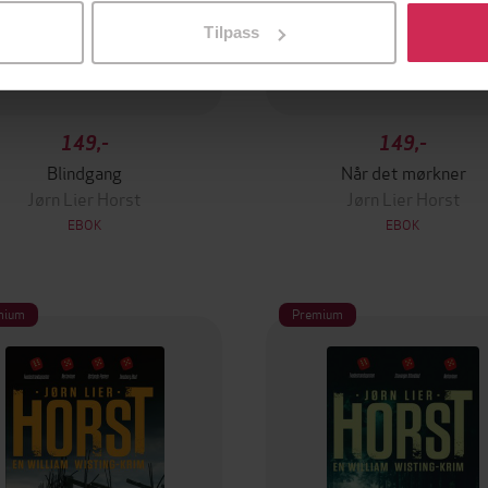
Tilpass
149,-
149,-
Blindgang
Når det mørkner
Jørn Lier Horst
Jørn Lier Horst
EBOK
EBOK
mium
Premium