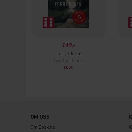
149,-
Forræderen
Jørn Lier Horst
EBOK
OM OSS
Om Ebok.no
K