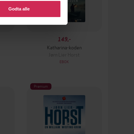
Godta alle
149,-
Katharina-koden
Jørn Lier Horst
EBOK
Premium