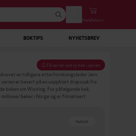
Logg inn
Handlekurv
BOKTIPS
NYHETSBREV
Få varsel ved ny bok i serien
skrevet av tidligere etterforskningsleder
Jørn
 serien
er basert på en uoppklart drapssak fra
nde boken om Wisiting. For påfølgende bok,
millioner bøker i Norge og er filmatisert.
Nullstill