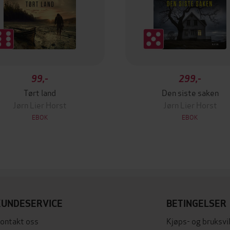
99,-
299,-
Tørt land
Den siste saken
Jørn Lier Horst
Jørn Lier Horst
EBOK
EBOK
KUNDESERVICE
BETINGELSER
ontakt oss
Kjøps- og bruksvi