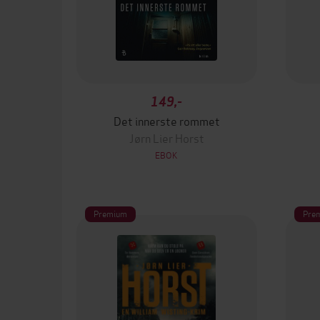
149,-
Det innerste rommet
Jørn Lier Horst
EBOK
Premium
Pre