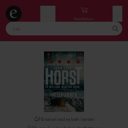
Logg inn
Handlekurv
Meny
Få varsel ved ny bok i serien
Få varsel ved ny bok av forfatteren