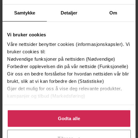
Bokmål
Språk
Samtykke
Detaljer
Om
epub
Format
Vannmerket
DRM-beskyttelse
Vi bruker cookies
9788234710551
ISBN
Våre nettsider benytter cookies (informasjonskapsler). Vi
bruker cookies til:
Nødvendige funksjoner på nettsiden (Nødvendige)
Om boken
Forbedrer opplevelsen din på vår nettside (Funksjonelle)
Gir oss en bedre forståelse for hvordan nettsiden vår blir
brukt, slik at vi kan forbedre den (Statistiske)
NIENDE BOK I WILLIAM WISTING-SERIEN
Gjør det mulig for oss å vise deg relevante produkter,
kampanjer og tilbud (Markedsføring)
En mann har sittet død foran tv-en i fire måneder, bare
noen hus bortenfor Wistings hjem. Ingenting tyder påat
Klikk på «Godta alle» for å gi oss ditt samtykke til å
det ligger noe kriminelt bak dødsfallet. Viggo Hansen var
bruke cookies for alle disse formålene. Du kan også
Godta alle
en anonym karakter, en som ingen la merke til. Hendelsen
tilpasse ditt samtykke til spesifikke formål ved å klikke
vekker likevel nysgjerrigheten til Wistings datter,
på «Tilpass». Du kan når som helst trekke tilbake eller