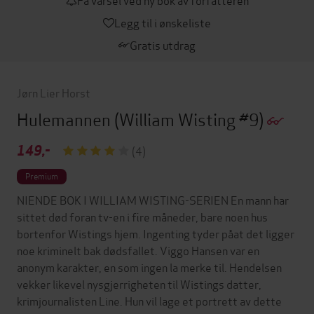
Legg til i ønskeliste
Gratis utdrag
Jørn Lier Horst
Hulemannen
(William Wisting #9)
149,-
(4)
Premium
NIENDE BOK I WILLIAM WISTING-SERIEN En mann har
sittet død foran tv-en i fire måneder, bare noen hus
bortenfor Wistings hjem. Ingenting tyder påat det ligger
noe kriminelt bak dødsfallet. Viggo Hansen var en
anonym karakter, en som ingen la merke til. Hendelsen
vekker likevel nysgjerrigheten til Wistings datter,
krimjournalisten Line. Hun vil lage et portrett av dette