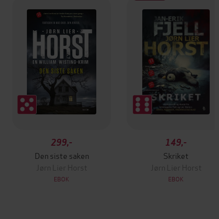
299,-
149,-
Den siste saken
Skriket
Jørn Lier Horst
Jørn Lier Horst
EBOK
EBOK