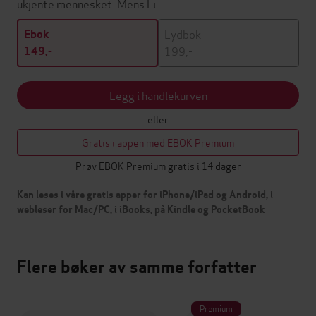
ukjente mennesket. Mens Li…
Lydbok
Ebok
199,-
149,-
Legg i handlekurven
eller
Gratis i appen med EBOK Premium
Prøv EBOK Premium gratis i 14 dager
Kan leses i våre gratis apper for iPhone/iPad og Android, i
webleser for Mac/PC, i iBooks, på Kindle og PocketBook
Flere bøker av samme forfatter
Premium