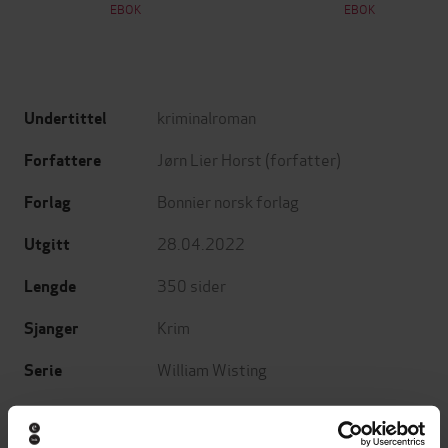
EBOK
EBOK
kriminalroman
Undertittel
Jørn Lier Horst
(forfatter)
Forfattere
Bonnier norsk forlag
Forlag
28.04.2022
Utgitt
350
sider
Lengde
Krim
Sjanger
William Wisting
Serie
9
Nummer i serie