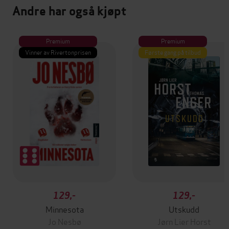
Andre har også kjøpt
Premium
Premium
Vinner av Rivertonprisen
Første gang på tilbud
129,-
129,-
Minnesota
Utskudd
Jo Nesbø
Jørn Lier Horst