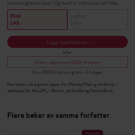
hemmeligheten hans? Og hvorfor måtte han dø? Nøk…
Lydbok
Ebok
199,-
149,-
Legg i handlekurven
eller
Gratis i appen med EBOK Premium
Prøv EBOK Premium gratis i 14 dager
Kan leses i våre gratis apper for iPhone/iPad og Android, i
webleser for Mac/PC, i iBooks, på Kindle og PocketBook
Flere bøker av samme forfatter
Premium