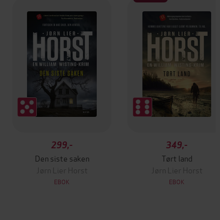
299,-
349,-
Den siste saken
Tørt land
Jørn Lier Horst
Jørn Lier Horst
EBOK
EBOK