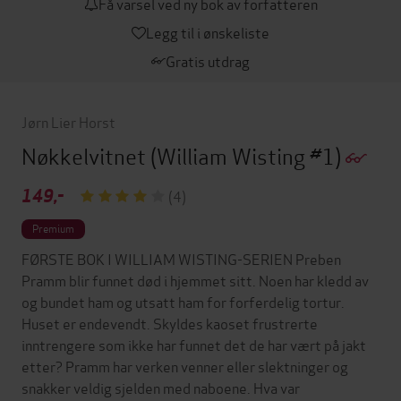
Få varsel ved ny bok av forfatteren
Legg til i ønskeliste
Gratis utdrag
Jørn Lier Horst
Nøkkelvitnet
(William Wisting #1)
149,-
(4)
Premium
FØRSTE BOK I WILLIAM WISTING-SERIEN Preben
Pramm blir funnet død i hjemmet sitt. Noen har kledd av
og bundet ham og utsatt ham for forferdelig tortur.
Huset er endevendt. Skyldes kaoset frustrerte
inntrengere som ikke har funnet det de har vært på jakt
etter? Pramm har verken venner eller slektninger og
snakker veldig sjelden med naboene. Hva var