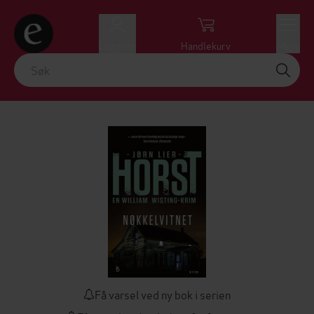
Logg inn
Handlekurv
Meny
Få varsel ved ny bok i serien