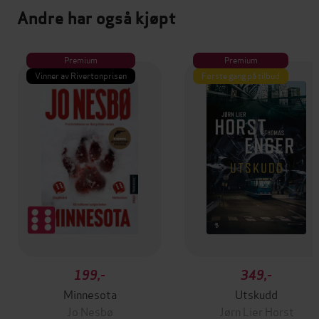
Andre har også kjøpt
Premium
Premium
Vinner av Rivertonprisen
Første gang på tilbud
199,-
349,-
Minnesota
Utskudd
Jo Nesbø
Jørn Lier Horst