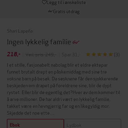
Legg til i ønskeliste
Gratis utdrag
Shari Lapeña
Ingen lykkelig familie
218,-
|
Veil. pris: 249,-
|
Spar 31,-
(3)
I et stille, fasjonabelt nabolag blir et eldre ektepar
funnet brutalt drept en påskemiddag med sine tre
voksne barn på besøk. Da søsknene får den sjokkerende
beskjeden om drapet på foreldrene sine, blir de dypt
rystet. Eller blir de egentlig det?Hver av dem kommer til
å arve millioner. De har aldri vært en lykkelig familie,
takket være en hevngjerrig far og en likegyldig mor.
Skjedde det noe ette…
Lydbok
Ebok