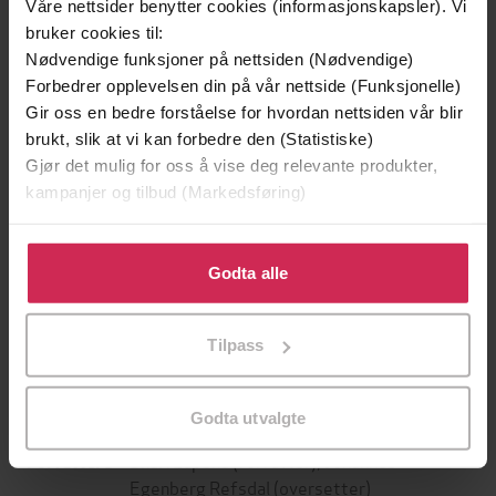
Våre nettsider benytter cookies (informasjonskapsler). Vi
bruker cookies til:
Nødvendige funksjoner på nettsiden (Nødvendige)
Forbedrer opplevelsen din på vår nettside (Funksjonelle)
Gir oss en bedre forståelse for hvordan nettsiden vår blir
brukt, slik at vi kan forbedre den (Statistiske)
Gjør det mulig for oss å vise deg relevante produkter,
kampanjer og tilbud (Markedsføring)
Klikk på «Godta alle» for å gi oss ditt samtykke til å
199,-
349,-
bruke cookies for alle disse formålene. Du kan også
Godta alle
Minnesota
Utskudd
tilpasse ditt samtykke til spesifikke formål ved å klikke
Jo Nesbø
Jørn Lier Horst
på «Tilpass». Du kan når som helst trekke tilbake eller
EBOK
EBOK
Tilpass
endre ditt samtykke.
Godta utvalgte
Shari Lapeña
(forfatter),
Johannes
Forfattere
Egenberg Refsdal
(oversetter)