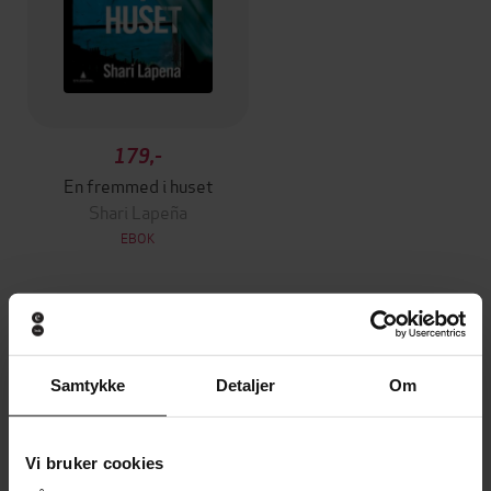
179,-
En fremmed i huset
Shari Lapeña
EBOK
Andre har også kjøpt
Samtykke
Detaljer
Om
Premium
Premium
Vinner av Rivertonprisen
Første gang på tilbud
Vi bruker cookies