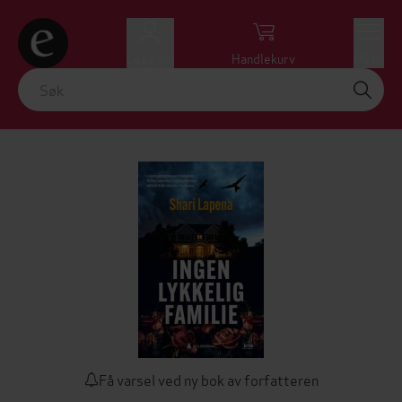
Logg inn
Handlekurv
Meny
Få varsel ved ny bok av forfatteren