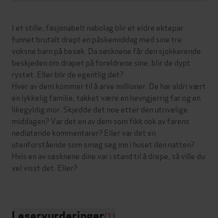
I et stille, fasjonabelt nabolag blir et eldre ektepar
funnet brutalt drept en påskemiddag med sine tre
voksne barn på besøk. Da søsknene får den sjokkerende
beskjeden om drapet på foreldrene sine, blir de dypt
rystet. Eller blir de egentlig det?
Hver av dem kommer til å arve millioner. De har aldri vært
en lykkelig familie, takket være en hevngjerrig far og en
likegyldig mor. Skjedde det noe etter den utrivelige
middagen? Var det en av dem som fikk nok av farens
nedlatende kommentarer? Eller var det en
utenforstående som smøg seg inn i huset den natten?
Hvis en av søsknene dine var i stand til å drepe, så ville du
vel visst det. Eller?
Leservurderinger
(1)