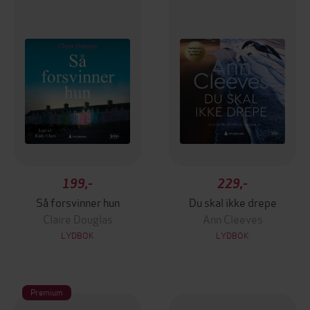
199,-
229,-
Så forsvinner hun
Du skal ikke drepe
Claire Douglas
Ann Cleeves
LYDBOK
LYDBOK
Premium