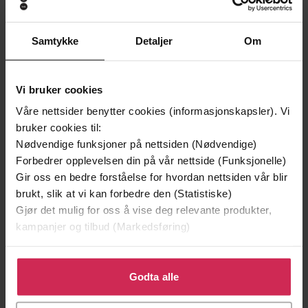
Samtykke
Detaljer
Om
Vi bruker cookies
Våre nettsider benytter cookies (informasjonskapsler). Vi
bruker cookies til:
Nødvendige funksjoner på nettsiden (Nødvendige)
Forbedrer opplevelsen din på vår nettside (Funksjonelle)
Gir oss en bedre forståelse for hvordan nettsiden vår blir
brukt, slik at vi kan forbedre den (Statistiske)
229,-
229,-
Gjør det mulig for oss å vise deg relevante produkter,
Et uforglemmelig ekteskap
Et uventet begjær
kampanjer og tilbud (Markedsføring)
Julia Quinn
Julia Quinn
LYDBOK
LYDBOK
Klikk på «Godta alle» for å gi oss ditt samtykke til å
bruke cookies for alle disse formålene. Du kan også
Godta alle
tilpasse ditt samtykke til spesifikke formål ved å klikke