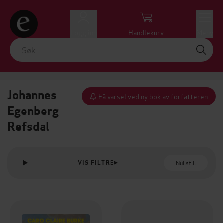
Logg inn
Handlekurv
Meny
Johannes
Få varsel ved ny bok av forfatteren
Egenberg
Refsdal
Nullstill
VIS FILTRE