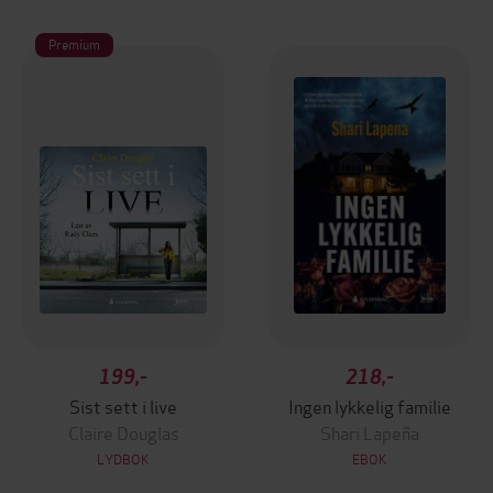
Premium
199,-
218,-
Sist sett i live
Ingen lykkelig familie
Claire Douglas
Shari Lapeña
LYDBOK
EBOK