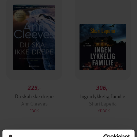
229,-
306,-
Du skal ikke drepe
Ingen lykkelig familie
Ann Cleeves
Shari Lapeña
EBOK
LYDBOK
Premium
Premium