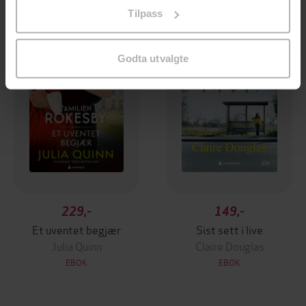
på «Tilpass». Du kan når som helst trekke tilbake eller
Tilpass
endre ditt samtykke.
Godta utvalgte
229,-
149,-
Et uventet begjær
Sist sett i live
Julia Quinn
Claire Douglas
EBOK
EBOK