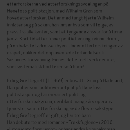
etterforskerne ved etterforskningsavdelingen på
Hønefoss politistasjon, med Wilhelm Gran som
hovedetterforsker. Det er med tungt hjerte Wilhelm
innlater seg på saken, han innser hva som vil følge, av
press fra alle kanter, samt et tyngende ansvar for å finne
jenta. Kort tid etter finner politiet en ung kvinne, drept,
på en belastet adresse i byen. Under etterforskningen av
drapet, dukker det opp uventede forbindelser til
Susannes forsvinning. Finnes det et nettverk der ute,
som systematisk bortfører små barn?
Erling Greftegreff (f.1969) er bosatt i Gran på Hadeland,
Han jobber som politioverbetjent på Hønefoss
politistasjon, og har en variert politi og
etterforskerbakgrunn, deriblant mange års operativ
tjeneste, samt etterforskning av de fleste sakstyper.
Erling Greftegreff er gift, og har tre barn.
Han debuterte med romanen «Trekkfuglene» i 2016.