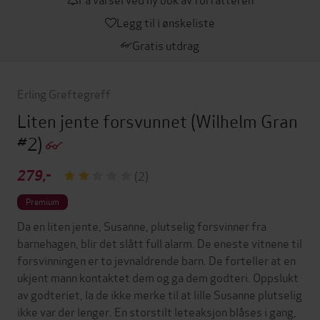
Legg til i ønskeliste
Gratis utdrag
Erling Greftegreff
Liten jente forsvunnet
(Wilhelm Gran
#2)
279,-
(2)
Premium
Da en liten jente, Susanne, plutselig forsvinner fra
barnehagen, blir det slått full alarm. De eneste vitnene til
forsvinningen er to jevnaldrende barn. De forteller at en
ukjent mann kontaktet dem og ga dem godteri. Oppslukt
av godteriet, la de ikke merke til at lille Susanne plutselig
ikke var der lenger. En storstilt leteaksjon blåses i gang,