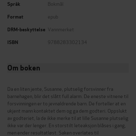
Bokmål
Språk
epub
Format
Vannmerket
DRM-beskyttelse
9788283302134
ISBN
Om boken
Da en liten jente, Susanne, plutselig forsvinner fra
barnehagen, blir det slått full alarm. De eneste vitnene til
forsvinningen er to jevnaldrende barn. De forteller at en
ukjent mann kontaktet dem og ga dem godteri. Oppslukt
av godteriet, la de ikke merke til at lille Susanne plutselig
ikke var der lenger. En storstilt leteaksjon blåses i gang,
men ender resultatløst. Saken overlates til