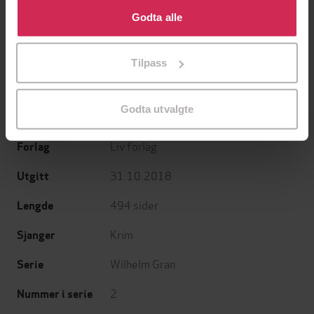
EBOK
EBOK
bruke cookies for alle disse formålene. Du kan også
Godta alle
tilpasse ditt samtykke til spesifikke formål ved å klikke
på «Tilpass». Du kan når som helst trekke tilbake eller
Tilpass
endre ditt samtykke.
kriminalroman
Undertittel
Godta utvalgte
Erling Greftegreff
(forfatter)
Forfattere
Liv forlag
Forlag
31.10.2018
Utgitt
494
sider
Lengde
Krim
Sjanger
Wilhelm Gran
Serie
2
Nummer i serie