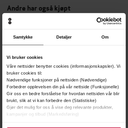
Andre har også kjøpt
Premium
Samtykke
Detaljer
Om
Vi bruker cookies
Våre nettsider benytter cookies (informasjonskapsler). Vi
bruker cookies til:
Nødvendige funksjoner på nettsiden (Nødvendige)
Forbedrer opplevelsen din på vår nettside (Funksjonelle)
Gir oss en bedre forståelse for hvordan nettsiden vår blir
brukt, slik at vi kan forbedre den (Statistiske)
Gjør det mulig for oss å vise deg relevante produkter,
229,-
169,-
kampanjer og tilbud (Markedsføring)
Heksen
Selfies
Camilla Läckberg
Jussi Adler-Olsen
Klikk på «Godta alle» for å gi oss ditt samtykke til å