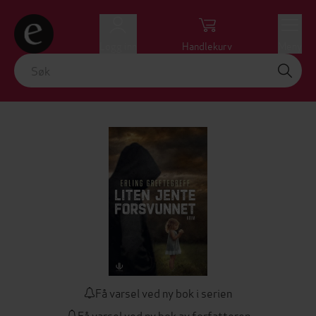
Logg inn
Handlekurv
Meny
Få varsel ved ny bok i serien
Få varsel ved ny bok av forfatteren