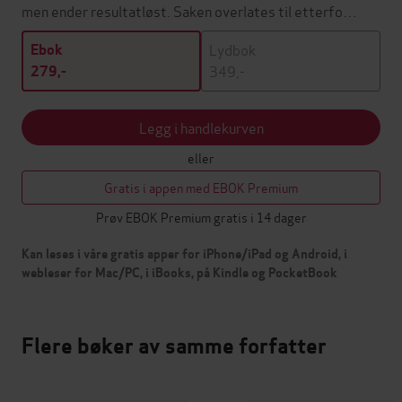
men ender resultatløst. Saken overlates til etterfo…
Lydbok
Ebok
349,-
279,-
Legg i handlekurven
eller
Gratis i appen med EBOK Premium
Prøv EBOK Premium gratis i 14 dager
Kan leses i våre gratis apper for iPhone/iPad og Android, i
webleser for Mac/PC, i iBooks, på Kindle og PocketBook
Flere bøker av samme forfatter