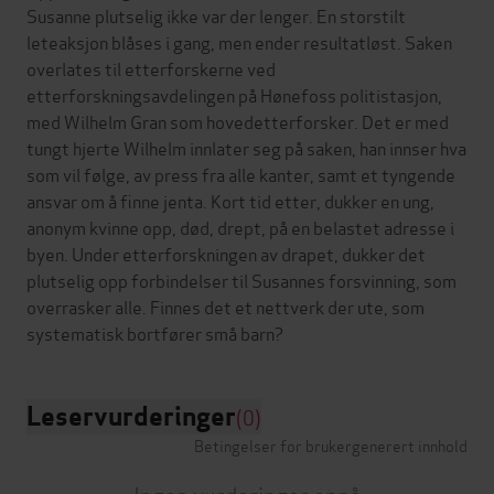
Susanne plutselig ikke var der lenger. En storstilt
leteaksjon blåses i gang, men ender resultatløst. Saken
overlates til etterforskerne ved
etterforskningsavdelingen på Hønefoss politistasjon,
med Wilhelm Gran som hovedetterforsker. Det er med
tungt hjerte Wilhelm innlater seg på saken, han innser hva
som vil følge, av press fra alle kanter, samt et tyngende
ansvar om å finne jenta. Kort tid etter, dukker en ung,
anonym kvinne opp, død, drept, på en belastet adresse i
byen. Under etterforskningen av drapet, dukker det
plutselig opp forbindelser til Susannes forsvinning, som
overrasker alle. Finnes det et nettverk der ute, som
Leservurderinger
(0)
Betingelser for brukergenerert innhold