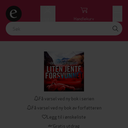
Logg inn
Handlekurv
Meny
Få varsel ved ny bok i serien
Få varsel ved ny bok av forfatteren
Legg til i ønskeliste
Gratis utdrag