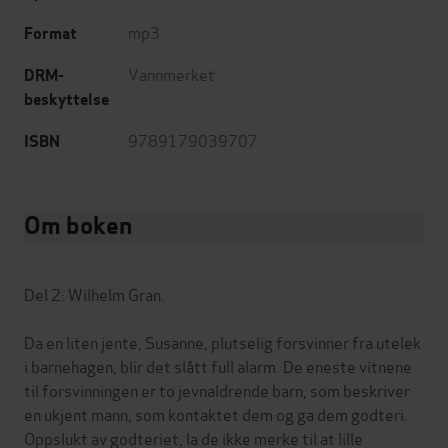
mp3
Format
Vannmerket
DRM-
beskyttelse
9789179039707
ISBN
Om boken
Del 2: Wilhelm Gran.
Da en liten jente, Susanne, plutselig forsvinner fra utelek
i barnehagen, blir det slått full alarm. De eneste vitnene
til forsvinningen er to jevnaldrende barn, som beskriver
en ukjent mann, som kontaktet dem og ga dem godteri.
Oppslukt av godteriet, la de ikke merke til at lille