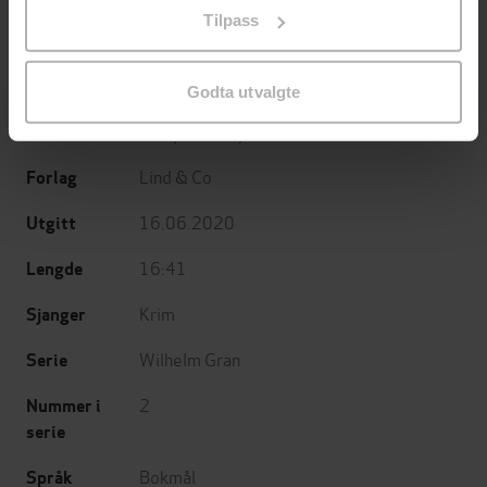
på «Tilpass». Du kan når som helst trekke tilbake eller
Tilpass
endre ditt samtykke.
kriminalroman
Undertittel
Godta utvalgte
Erling Greftegreff
(forfatter),
Mai-The
Forfattere
Duc
(innleser)
Lind & Co
Forlag
16.06.2020
Utgitt
16:41
Lengde
Krim
Sjanger
Wilhelm Gran
Serie
2
Nummer i
serie
Bokmål
Språk