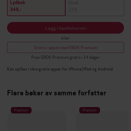
Ebok
Lydbok
279,-
349,-
Legg i handlekurven
eller
Gratis i appen med EBOK Premium
Prøv EBOK Premium gratis i 14 dager
Kan spilles i våre gratis apper for iPhone/iPad og Android
Flere bøker av samme forfatter
Premium
Premium