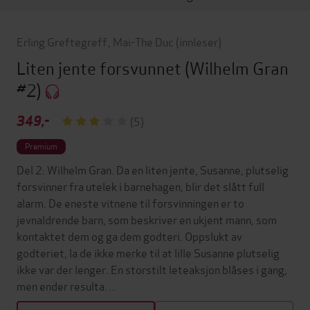
Erling Greftegreff
,
Mai-The Duc
(innleser)
Liten jente forsvunnet
(Wilhelm Gran
#2)
349,-
(5)
Premium
Del 2: Wilhelm Gran. Da en liten jente, Susanne, plutselig
forsvinner fra utelek i barnehagen, blir det slått full
alarm. De eneste vitnene til forsvinningen er to
jevnaldrende barn, som beskriver en ukjent mann, som
kontaktet dem og ga dem godteri. Oppslukt av
godteriet, la de ikke merke til at lille Susanne plutselig
ikke var der lenger. En storstilt leteaksjon blåses i gang,
men ender resulta…