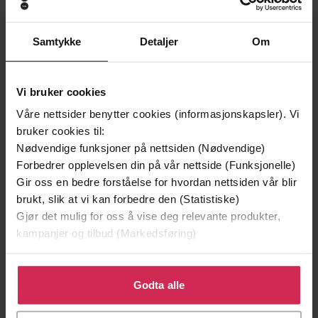
Vinner av Rivertonprisen
Første gang på tilbud
Samtykke
Detaljer
Om
Vi bruker cookies
Våre nettsider benytter cookies (informasjonskapsler). Vi
bruker cookies til:
Nødvendige funksjoner på nettsiden (Nødvendige)
Forbedrer opplevelsen din på vår nettside (Funksjonelle)
Gir oss en bedre forståelse for hvordan nettsiden vår blir
brukt, slik at vi kan forbedre den (Statistiske)
Gjør det mulig for oss å vise deg relevante produkter,
299,-
399,-
kampanjer og tilbud (Markedsføring)
Minnesota
Døde sjeler synger ikke
Jo Nesbø
Jussi Adler-Olsen
Klikk på «Godta alle» for å gi oss ditt samtykke til å
LYDBOK
LYDBOK
bruke cookies for alle disse formålene. Du kan også
Godta alle
tilpasse ditt samtykke til spesifikke formål ved å klikke