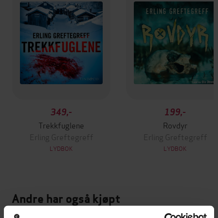
349,-
199,-
Trekkfuglene
Rovdyr
Erling Greftegreff
Erling Greftegreff
LYDBOK
LYDBOK
Andre har også kjøpt