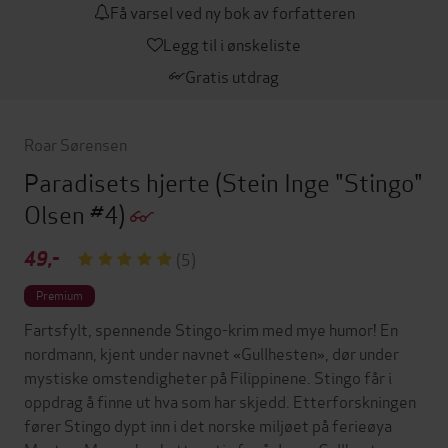
Få varsel ved ny bok av forfatteren
Legg til i ønskeliste
Gratis utdrag
Roar Sørensen
Paradisets hjerte
(Stein Inge "Stingo"
Olsen #4)
49,-
(5)
Premium
Fartsfylt, spennende Stingo-krim med mye humor! En
nordmann, kjent under navnet «Gullhesten», dør under
mystiske omstendigheter på Filippinene. Stingo får i
oppdrag å finne ut hva som har skjedd. Etterforskningen
fører Stingo dypt inn i det norske miljøet på ferieøya