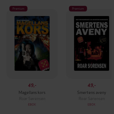
Premium
Premium
49,-
49,-
Magellans kors
Smertens aveny
Roar Sørensen
Roar Sørensen
EBOK
EBOK