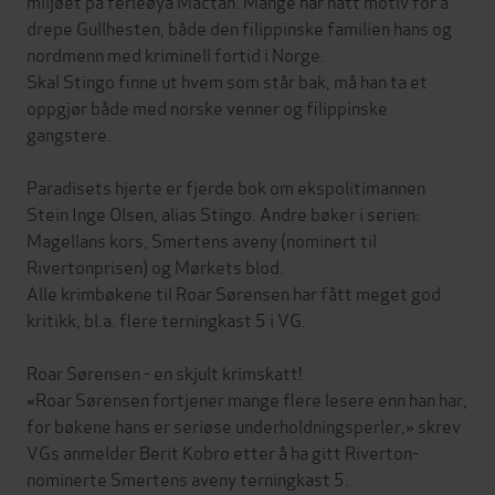
miljøet på ferieøya Mactan. Mange har hatt motiv for å
drepe Gullhesten, både den filippinske familien hans og
nordmenn med kriminell fortid i Norge.
Skal Stingo finne ut hvem som står bak, må han ta et
oppgjør både med norske venner og filippinske
gangstere.
Paradisets hjerte er fjerde bok om ekspolitimannen
Stein Inge Olsen, alias Stingo. Andre bøker i serien:
Magellans kors, Smertens aveny (nominert til
Rivertonprisen) og Mørkets blod.
Alle krimbøkene til Roar Sørensen har fått meget god
kritikk, bl.a. flere terningkast 5 i VG.
Roar Sørensen - en skjult krimskatt!
«Roar Sørensen fortjener mange flere lesere enn han har,
for bøkene hans er seriøse underholdningsperler,» skrev
VGs anmelder Berit Kobro etter å ha gitt Riverton-
nominerte Smertens aveny terningkast 5.