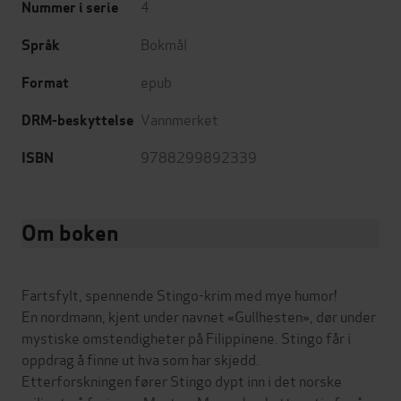
4
Nummer i serie
Bokmål
Språk
epub
Format
Vannmerket
DRM-beskyttelse
9788299892339
ISBN
Om boken
Fartsfylt, spennende Stingo-krim med mye humor!
En nordmann, kjent under navnet «Gullhesten», dør under
mystiske omstendigheter på Filippinene. Stingo får i
oppdrag å finne ut hva som har skjedd.
Etterforskningen fører Stingo dypt inn i det norske