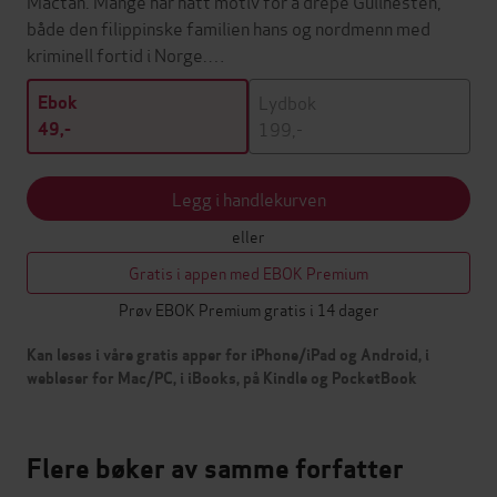
Mactan. Mange har hatt motiv for å drepe Gullhesten,
både den filippinske familien hans og nordmenn med
kriminell fortid i Norge.…
Lydbok
Ebok
199,-
49,-
Legg i handlekurven
eller
Gratis i appen med EBOK Premium
Prøv EBOK Premium gratis i 14 dager
Kan leses i våre gratis apper for iPhone/iPad og Android, i
webleser for Mac/PC, i iBooks, på Kindle og PocketBook
Flere bøker av samme forfatter