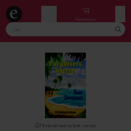
Logg inn
Handlekurv
Meny
Få varsel ved ny bok i serien