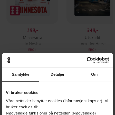
199,-
349,-
Minnesota
Utskudd
Jo Nesbø
Jørn Lier Horst
EBOK
EBOK
Samtykke
Detaljer
Om
In Search of Sonic Oblivion
Undertittel
Harry Sword
(forfatter)
Forfattere
Vi bruker cookies
White Rabbit
Forlag
Våre nettsider benytter cookies (informasjonskapsler). Vi
bruker cookies til:
04.02.2021
Utgitt
Nødvendige funksjoner på nettsiden (Nødvendige)