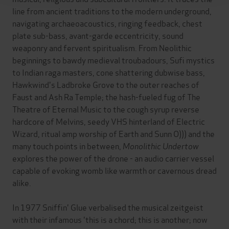
line from ancient traditions to the modern underground,
navigating archaeoacoustics, ringing feedback, chest
plate sub-bass, avant-garde eccentricity, sound
weaponry and fervent spiritualism. From Neolithic
beginnings to bawdy medieval troubadours, Sufi mystics
to Indian raga masters, cone shattering dubwise bass,
Hawkwind's Ladbroke Grove to the outer reaches of
Faust and Ash Ra Temple; the hash-fueled fug of The
Theatre of Eternal Music to the cough syrup reverse
hardcore of Melvins, seedy VHS hinterland of Electric
Wizard, ritual amp worship of Earth and Sunn O))) and the
many touch points in between,
Monolithic Undertow
explores the power of the drone - an audio carrier vessel
capable of evoking womb like warmth or cavernous dread
alike.
In 1977 Sniffin' Glue verbalised the musical zeitgeist
with their infamous 'this is a chord; this is another; now