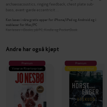
archaeoacoustics, ringing feedback, chest plate sub-
bass, avant-garde eccentricit…
Kan leses i våre gratis apper for iPhone/iPad og Android og i
webleser for Mac/PC
Kan leses i iBooks, på PC, Kindle og PocketBook
Andre har også kjøpt
Premium
Premium
Vinner av Rivertonprisen
Første gang på tilbud