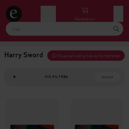
Logg inn
Handlekurv
Meny
Harry Sword
Få varsel ved ny bok av forfatteren
Nullstill
VIS FILTRE