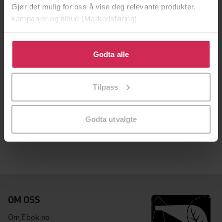
Gjør det mulig for oss å vise deg relevante produkter,
kampanjer og tilbud (Markedsføring)
Klikk på «Godta alle» for å gi oss ditt samtykke til å
bruke cookies for alle disse formålene. Du kan også
Godta alle
tilpasse ditt samtykke til spesifikke formål ved å klikke
på «Tilpass». Du kan når som helst trekke tilbake eller
Tilpass
endre ditt samtykke.
177,-
Monolithic Undertow
Godta utvalgte
Harry Sword
EBOK
OM OSS
Om Ebok.no