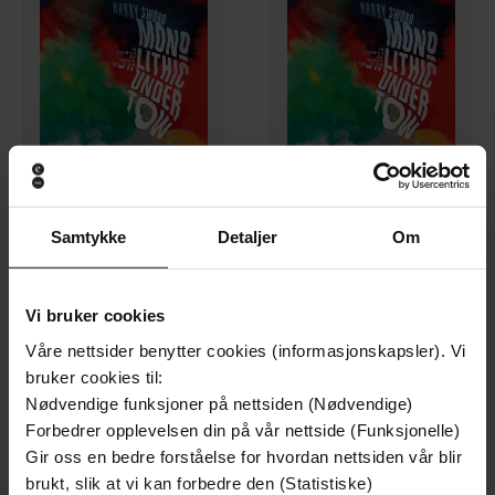
260,-
260,-
Samtykke
Detaljer
Om
Monolithic Undertow
Monolithic Undertow
Harry Sword
Harry Sword
LYDBOK
LYDBOK
Vi bruker cookies
Våre nettsider benytter cookies (informasjonskapsler). Vi
bruker cookies til:
Nødvendige funksjoner på nettsiden (Nødvendige)
Forbedrer opplevelsen din på vår nettside (Funksjonelle)
Gir oss en bedre forståelse for hvordan nettsiden vår blir
brukt, slik at vi kan forbedre den (Statistiske)