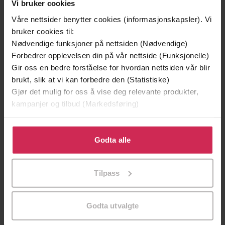
Alys Fowler
(forfatter)
Vi bruker cookies
Forfattere
Våre nettsider benytter cookies (informasjonskapsler). Vi
Hodder & Stoughton
Forlag
bruker cookies til:
Nødvendige funksjoner på nettsiden (Nødvendige)
06.04.2017
Utgitt
Forbedrer opplevelsen din på vår nettside (Funksjonelle)
Biografier
,
Dokumentar og fakta
,
Hobby og
Gir oss en bedre forståelse for hvordan nettsiden vår blir
Sjanger
fritid
,
Sport og fritid
brukt, slik at vi kan forbedre den (Statistiske)
Gjør det mulig for oss å vise deg relevante produkter,
English
Språk
kampanjer og tilbud (Markedsføring)
epub
Format
Klikk på «Godta alle» for å gi oss ditt samtykke til å
bruke cookies for alle disse formålene. Du kan også
Godta alle
LCP
DRM-
tilpasse ditt samtykke til spesifikke formål ved å klikke
beskyttelse
på «Tilpass». Du kan når som helst trekke tilbake eller
Tilpass
9781473623033
ISBN
endre ditt samtykke.
Godta utvalgte
Om boken