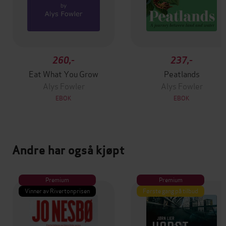
260,-
237,-
Eat What You Grow
Peatlands
Alys Fowler
Alys Fowler
EBOK
EBOK
Andre har også kjøpt
Premium
Premium
Vinner av Rivertonprisen
Første gang på tilbud