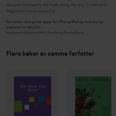
unexpected beauty she finds along the way' Countryfile
Magazine'Fowler beautiful…
Kan leses i våre gratis apper for iPhone/iPad og Android og i
webleser for Mac/PC
Kan leses i iBooks, på PC, Kindle og PocketBook
Flere bøker av samme forfatter