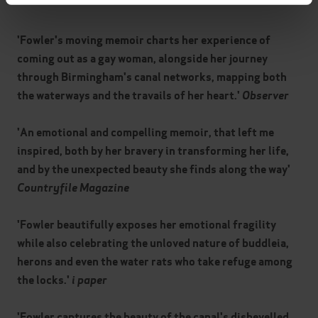
'Fowler's moving memoir charts her experience of
coming out as a gay woman, alongside her journey
through Birmingham's canal networks, mapping both
the waterways and the travails of her heart.'
Observer
'An emotional and compelling memoir, that left me
inspired, both by her bravery in transforming her life,
and by the unexpected beauty she finds along the way'
Countryfile Magazine
'Fowler beautifully exposes her emotional fragility
while also celebrating the unloved nature of buddleia,
herons and even the water rats who take refuge among
the locks.'
i paper
'Fowler captures the beauty of the canal's dishevelled,