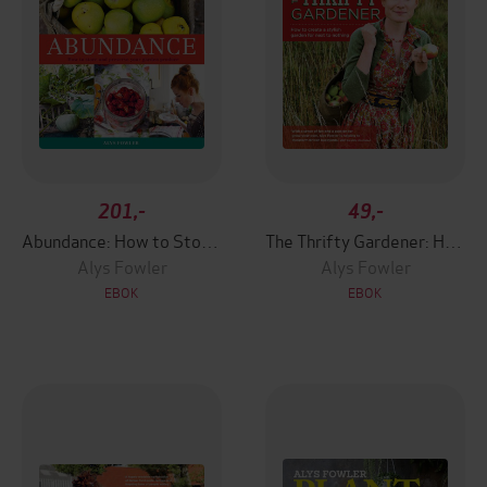
201,-
49,-
Abundance: How to Store and Preserve Your Garden Produce
The Thrifty Gardener: How to create a stylish garden for next to nothing
Alys Fowler
Alys Fowler
EBOK
EBOK