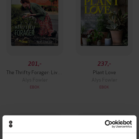
201,-
237,-
The Thrifty Forager: Living off your local landscape
Plant Love
Alys Fowler
Alys Fowler
EBOK
EBOK