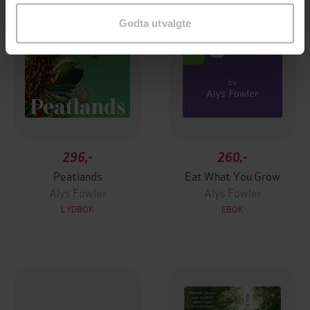
Godta utvalgte
296,-
260,-
Peatlands
Eat What You Grow
Alys Fowler
Alys Fowler
LYDBOK
EBOK