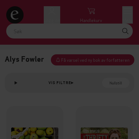
Logg inn
Handlekurv
Meny
Alys Fowler
Få varsel ved ny bok av forfatteren
Nullstill
VIS FILTRE