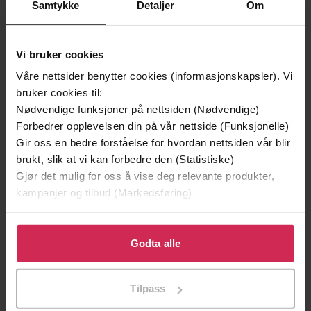
Samtykke
Detaljer
Om
Vi bruker cookies
Våre nettsider benytter cookies (informasjonskapsler). Vi
bruker cookies til:
Nødvendige funksjoner på nettsiden (Nødvendige)
Forbedrer opplevelsen din på vår nettside (Funksjonelle)
Gir oss en bedre forståelse for hvordan nettsiden vår blir
237,-
296,-
brukt, slik at vi kan forbedre den (Statistiske)
Peatlands
Peatlands
Gjør det mulig for oss å vise deg relevante produkter,
Alys Fowler
Alys Fowler
kampanjer og tilbud (Markedsføring)
EBOK
LYDBOK
Klikk på «Godta alle» for å gi oss ditt samtykke til å
bruke cookies for alle disse formålene. Du kan også
Godta alle
tilpasse ditt samtykke til spesifikke formål ved å klikke
på «Tilpass». Du kan når som helst trekke tilbake eller
Tilpass
endre ditt samtykke.