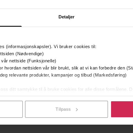
Detaljer
es (informasjonskapsler). Vi bruker cookies til:
ttsiden (Nødvendige)
 vår nettside (Funksjonelle)
r hvordan nettsiden vår blir brukt, slik at vi kan forbedre den (St
 deg relevante produkter, kampanjer og tilbud (Markedsføring)
99,-
289,-
Ingen
Yesteryear
 oss ditt samtykke til å bruke cookies for alle disse formålene. D
cal Engman
Caro Claire Burke
P
l ved å klikke på «Tilpass». Du kan når som helst trekke tilbake
EBOK
EBOK
Tilpass