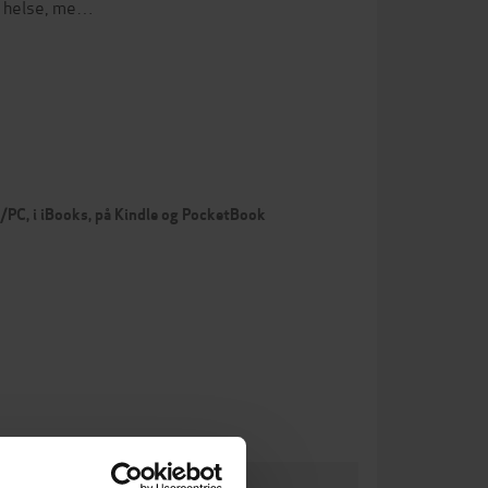
l helse, me…
c/PC, i iBooks, på Kindle og PocketBook