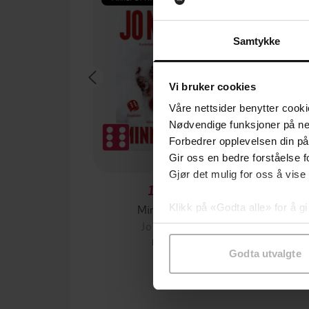
Samtykke
Vi bruker cookies
Våre nettsider benytter cooki
Nødvendige funksjoner på ne
Forbedrer opplevelsen din på
Gir oss en bedre forståelse fo
Gjør det mulig for oss å vise
129,-
Minnesota
Klikk på «Godta alle» for å gi
Jo Nesbø
Pas
samtykke til spesifikke formå
EBOK
Godta utvalgte