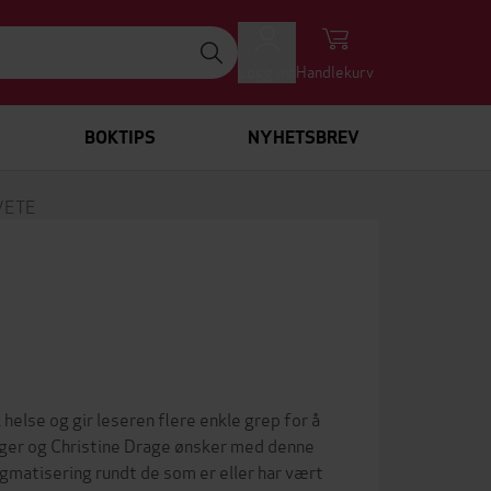
Logg inn
Handlekurv
BOKTIPS
NYHETSBREV
VETE
lse og gir leseren flere enkle grep for å
ger og Christine Drage ønsker med denne
igmatisering rundt de som er eller har vært