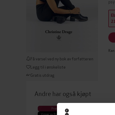
psy
E
21
Kan 
Få varsel ved ny bok av forfatteren
Legg til i ønskeliste
Gratis utdrag
Andre har også kjøpt
Premium
Vinner av Rivertonprisen