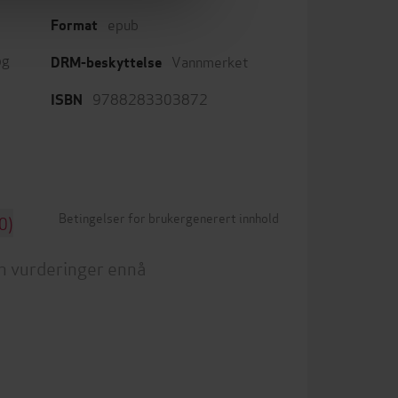
epub
Format
og
Vannmerket
DRM-beskyttelse
9788283303872
ISBN
Betingelser for brukergenerert innhold
0)
n vurderinger ennå