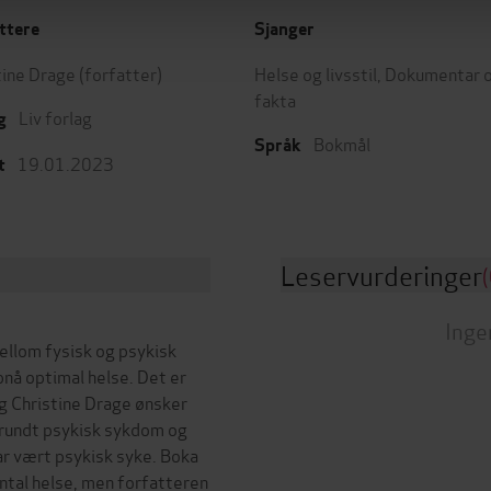
ttere
Sjanger
tine Drage
(forfatter)
Helse og livsstil
,
Dokumentar 
fakta
Liv forlag
g
Bokmål
Språk
19.01.2023
t
Leservurderinger
(
Inge
llom fysisk og psykisk
pnå optimal helse. Det er
 Christine Drage ønsker
 rundt psykisk sykdom og
ar vært psykisk syke. Boka
ntal helse, men forfatteren