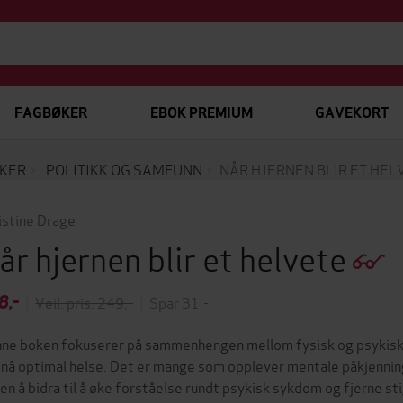
FAGBØKER
EBOK PREMIUM
GAVEKORT
KER
POLITIKK OG SAMFUNN
NÅR HJERNEN BLIR ET HEL
istine Drage
år hjernen blir et helvete
8,-
|
Veil. pris: 249,-
|
Spar 31,-
ne boken fokuserer på sammenhengen mellom fysisk og psykisk he
nå optimal helse. Det er mange som opplever mentale påkjennin
en å bidra til å øke forståelse rundt psykisk sykdom og fjerne st