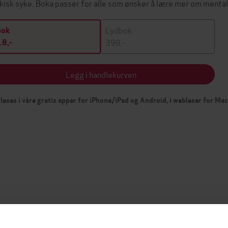
kisk syke. Boka passer for alle som ønsker å lære mer om menta
Lydbok
bok
399,-
8,-
Legg i handlekurven
leses i våre gratis apper for iPhone/iPad og Android, i webleser for Ma