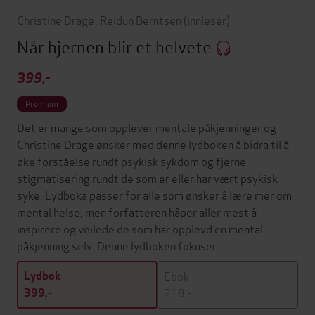
Christine Drage
,
Reidun Berntsen
(innleser)
Når hjernen blir et helvete
399,-
Premium
Det er mange som opplever mentale påkjenninger og
Christine Drage ønsker med denne lydboken å bidra til å
øke forståelse rundt psykisk sykdom og fjerne
stigmatisering rundt de som er eller har vært psykisk
syke. Lydboka passer for alle som ønsker å lære mer om
mental helse, men forfatteren håper aller mest å
inspirere og veilede de som har opplevd en mental
påkjenning selv. Denne lydboken fokuser…
Ebok
Lydbok
218,-
399,-