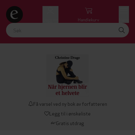
Logg inn
Handlekurv
Meny
Få varsel ved ny bok av forfatteren
Legg til i ønskeliste
Gratis utdrag