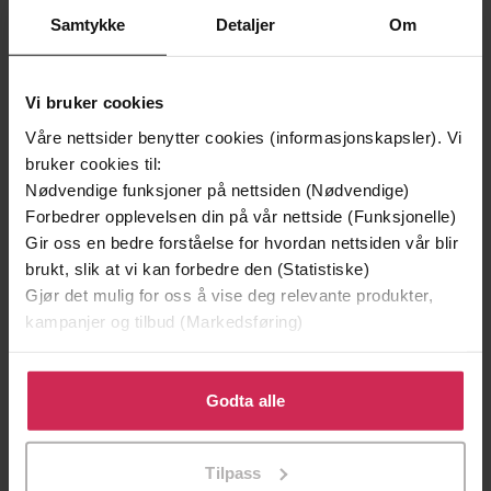
Samtykke
Detaljer
Om
Vi bruker cookies
Våre nettsider benytter cookies (informasjonskapsler). Vi
bruker cookies til:
199,-
349,-
Nødvendige funksjoner på nettsiden (Nødvendige)
Minnesota
Utskudd
Forbedrer opplevelsen din på vår nettside (Funksjonelle)
Jo Nesbø
Jørn Lier Horst
Gir oss en bedre forståelse for hvordan nettsiden vår blir
EBOK
EBOK
brukt, slik at vi kan forbedre den (Statistiske)
Gjør det mulig for oss å vise deg relevante produkter,
kampanjer og tilbud (Markedsføring)
Klikk på «Godta alle» for å gi oss ditt samtykke til å
Christine Drage
(forfatter),
Reidun
Forfattere
bruke cookies for alle disse formålene. Du kan også
Godta alle
Berntsen
(innleser)
tilpasse ditt samtykke til spesifikke formål ved å klikke
Cappelen Damm
Forlag
på «Tilpass». Du kan når som helst trekke tilbake eller
Tilpass
endre ditt samtykke.