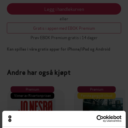
Legg i handlekurven
eller
Gratis i appen med EBOK Premium
Prøv EBOK Premium gratis i 14 dager
Kan spilles i våre gratis apper for iPhone/iPad og Android
Andre har også kjøpt
Premium
Premium
Vinner av Rivertonprisen
Første gang på tilbud