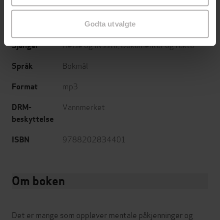
12.04.2024
Utgitt
6:15
Godta utvalgte
Lengde
Helse og livsstil
,
Dokumentar og fakta
Sjanger
Bokmål
Språk
mp3
Format
Vannmerket
DRM-
beskyttelse
9788202834401
ISBN
Om boken
Det er mange som opplever mentale påkjenninger og