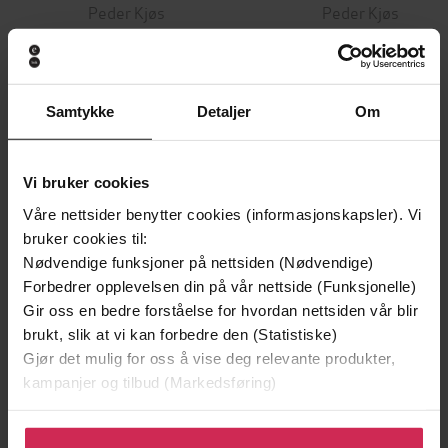
Peder Kjøs
Peder Kjøs
EBOK
EBOK
Samtykke
Detaljer
Om
Andre har også kjøpt
Vi bruker cookies
Premium
Våre nettsider benytter cookies (informasjonskapsler). Vi
bruker cookies til:
Nødvendige funksjoner på nettsiden (Nødvendige)
Forbedrer opplevelsen din på vår nettside (Funksjonelle)
Gir oss en bedre forståelse for hvordan nettsiden vår blir
brukt, slik at vi kan forbedre den (Statistiske)
Gjør det mulig for oss å vise deg relevante produkter,
kampanjer og tilbud (Markedsføring)
Klikk på «Godta alle» for å gi oss ditt samtykke til å