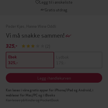
Legg til i ønskeliste
Gratis utdrag
Peder Kjøs
,
Hanne Weie Oddli
Vi må snakke sammen!
325,-
(2)
Lydbok
Ebok
179,-
325,-
Legg i handlekurven
Kan leses i våre gratis apper for iPhone/iPad og Android, i
webleser for Mac/PC og i iBooks
Kan leses på Kindle og PocketBook